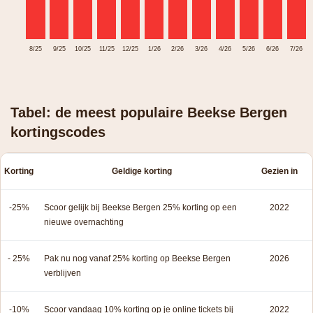
8/25
9/25
10/25
11/25
12/25
1/26
2/26
3/26
4/26
5/26
6/26
7/26
Tabel: de meest populaire Beekse Bergen
kortingscodes
Korting
Geldige korting
Gezien in
-25%
Scoor gelijk bij Beekse Bergen 25% korting op een
2022
nieuwe overnachting
- 25%
Pak nu nog vanaf 25% korting op Beekse Bergen
2026
verblijven
-10%
Scoor vandaag 10% korting op je online tickets bij
2022