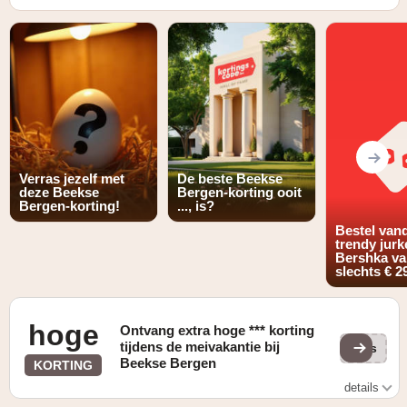
Verras jezelf met
De beste Beekse
deze Beekse
Bergen-korting ooit
Bergen-korting!
..., is?
Bestel van
trendy jurk
Bershka va
slechts € 2
hoge
Ontvang extra hoge *** korting
tijdens de meivakantie bij
las
Beekse Bergen
KORTING
details