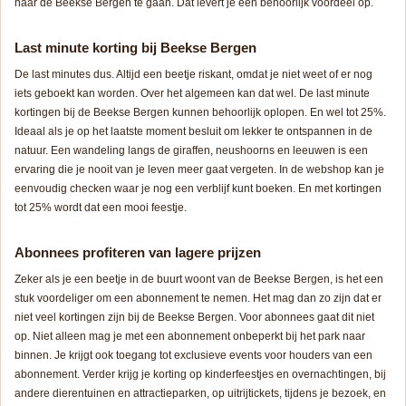
naar de Beekse Bergen te gaan. Dat levert je een behoorlijk voordeel op.
Last minute korting bij Beekse Bergen
De last minutes dus. Altijd een beetje riskant, omdat je niet weet of er nog
iets geboekt kan worden. Over het algemeen kan dat wel. De last minute
kortingen bij de Beekse Bergen kunnen behoorlijk oplopen. En wel tot 25%.
Ideaal als je op het laatste moment besluit om lekker te ontspannen in de
natuur. Een wandeling langs de giraffen, neushoorns en leeuwen is een
ervaring die je nooit van je leven meer gaat vergeten. In de webshop kan je
eenvoudig checken waar je nog een verblijf kunt boeken. En met kortingen
tot 25% wordt dat een mooi feestje.
Abonnees profiteren van lagere prijzen
Zeker als je een beetje in de buurt woont van de Beekse Bergen, is het een
stuk voordeliger om een abonnement te nemen. Het mag dan zo zijn dat er
niet veel kortingen zijn bij de Beekse Bergen. Voor abonnees gaat dit niet
op. Niet alleen mag je met een abonnement onbeperkt bij het park naar
binnen. Je krijgt ook toegang tot exclusieve events voor houders van een
abonnement. Verder krijg je korting op kinderfeestjes en overnachtingen, bij
andere dierentuinen en attractieparken, op uitrijtickets, tijdens je bezoek, en