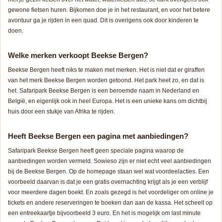
gewone fietsen huren. Bijkomen doe je in het restaurant, en voor het betere
avontuur ga je rijden in een quad. Dit is overigens ook door kinderen te
doen.
Welke merken verkoopt Beekse Bergen?
Beekse Bergen heeft niks te maken met merken. Het is niet dat er giraffen
van het merk Beekse Bergen worden getoond. Het park heet zo, en dat is
het. Safaripark Beekse Bergen is een beroemde naam in Nederland en
België, en eigenlijk ook in heel Europa. Het is een unieke kans om dichtbij
huis door een stukje van Afrika te rijden.
Heeft Beekse Bergen een pagina met aanbiedingen?
Safaripark Beekse Bergen heeft geen speciale pagina waarop de
aanbiedingen worden vermeld. Sowieso zijn er niet echt veel aanbiedingen
bij de Beekse Bergen. Op de homepage staan wel wat voordeelacties. Een
voorbeeld daarvan is dat je een gratis overnachting krijgt als je een verblijf
voor meerdere dagen boekt. En zoals gezegd is het voordeliger om online je
tickets en andere reserveringen te boeken dan aan de kassa. Het scheelt op
een entreekaartje bijvoorbeeld 3 euro. En het is mogelijk om last minute