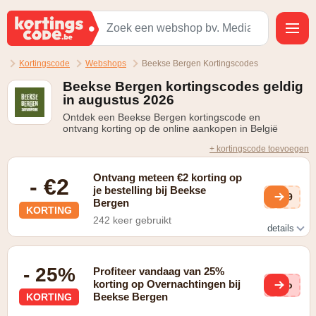
Kortingscode
Webshops
Beekse Bergen Kortingscodes
Beekse Bergen kortingscodes geldig
in augustus 2026
Ontdek een Beekse Bergen kortingscode en
ontvang korting op de online aankopen in België
+ kortingscode toevoegen
Ontvang meteen €2 korting op
- €2
je bestelling bij Beekse
gK9
Bergen
KORTING
242 keer gebruikt
details
Enkel geldig bij online boekingen
- 25%
Profiteer vandaag van 25%
korting op Overnachtingen bij
c6o
Beekse Bergen
KORTING