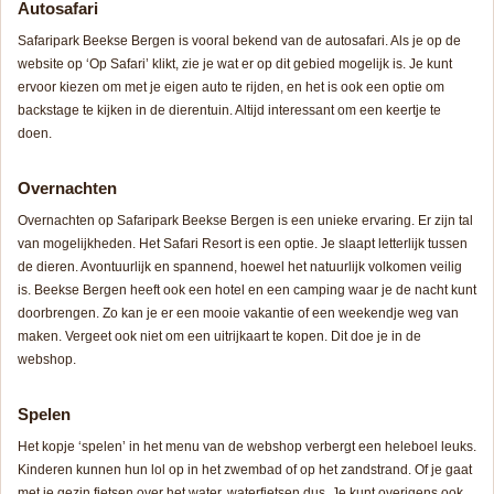
Autosafari
Safaripark Beekse Bergen is vooral bekend van de autosafari. Als je op de
website op ‘Op Safari’ klikt, zie je wat er op dit gebied mogelijk is. Je kunt
ervoor kiezen om met je eigen auto te rijden, en het is ook een optie om
backstage te kijken in de dierentuin. Altijd interessant om een keertje te
doen.
Overnachten
Overnachten op Safaripark Beekse Bergen is een unieke ervaring. Er zijn tal
van mogelijkheden. Het Safari Resort is een optie. Je slaapt letterlijk tussen
de dieren. Avontuurlijk en spannend, hoewel het natuurlijk volkomen veilig
is. Beekse Bergen heeft ook een hotel en een camping waar je de nacht kunt
doorbrengen. Zo kan je er een mooie vakantie of een weekendje weg van
maken. Vergeet ook niet om een uitrijkaart te kopen. Dit doe je in de
webshop.
Spelen
Het kopje ‘spelen’ in het menu van de webshop verbergt een heleboel leuks.
Kinderen kunnen hun lol op in het zwembad of op het zandstrand. Of je gaat
met je gezin fietsen over het water, waterfietsen dus. Je kunt overigens ook