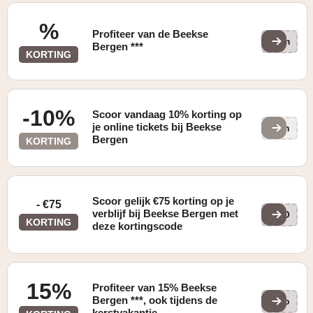
Er zijn nog een aantal plaatsen vrij voor de meivakantie.
Deze laatste vrije plaatsen zijn met een extra hoge
%
lastminute korting te boeken.
Profiteer van de Beekse
Sum
Bergen ***
KORTING
-10%
Scoor vandaag 10% korting op
je online tickets bij Beekse
Sgn
Bergen
KORTING
Scoor gelijk €75 korting op je
- €75
verblijf bij Beekse Bergen met
VOO
KORTING
deze kortingscode
15%
Profiteer van 15% Beekse
Bergen ***, ook tijdens de
Vro
kerstvakantie