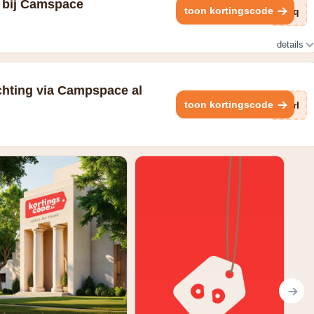
g bij Camspace
toon kortingscode
nZq
details
chting via Campspace al
toon kortingscode
Arl