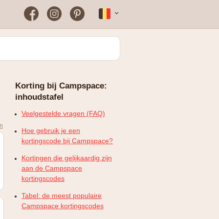
Facebook
Instagram
Pinterest
Français
Bloomon
Wanneer vind je het vaakst
een werkende
kortingscode?
Just Russel
Korting bij Campspace:
Plopsaland Theater Hotel
inhoudstafel
FAQ – Veelgestelde vragen
WONDR
Veelgestelde vragen (FAQ)
en
Hoe gebruik je een
kortingscode bij Campspace?
Kortingen die gelijkaardig zijn
aan de Campspace
kortingscodes
Tabel: de meest populaire
Campspace kortingscodes