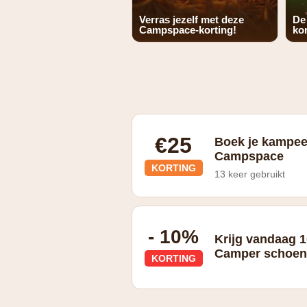
Verras jezelf met deze
De
Campspace-korting!
kor
€25
Boek je kampeer
Campspace
KORTING
13 keer gebruikt
- 10%
Krijg vandaag 1
Camper schoene
KORTING