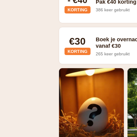
- €40
Pak €40 kortin
KORTING
386 keer gebruikt
Breng een host aan
€30
Boek je overna
vanaf €30
KORTING
265 keer gebruikt