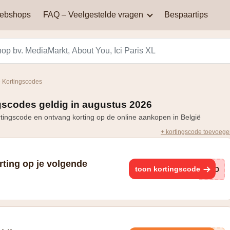
webshops
FAQ – Veelgestelde vragen
Bespaartips
AliExpress
Aqualibi
Waar kan je kortingscodes
Waarom werkt mijn
vinden?
kortingscode niet?
Hey! telecom
ICI PARIS XL
Kortingscodes
Black Friday in België: een
Miinto
Pizza hut
dag van spectaculaire
scodes geldig in augustus 2026
Hoe bereken je korting?
kortingen en aanbiedingen
ngscode en ontvang korting op de online aankopen in België
Smeg
Vanden Borre
+ kortingscode toevoeg
Zooplus
rting op je volgende
toon kortingscode
NOD