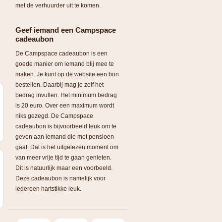
met de verhuurder uit te komen.
Geef iemand een Campspace
cadeaubon
De Campspace cadeaubon is een
goede manier om iemand blij mee te
maken. Je kunt op de website een bon
bestellen. Daarbij mag je zelf het
bedrag invullen. Het minimum bedrag
is 20 euro. Over een maximum wordt
niks gezegd. De Campspace
cadeaubon is bijvoorbeeld leuk om te
geven aan iemand die met pensioen
gaat. Dat is het uitgelezen moment om
van meer vrije tijd te gaan genieten.
Dit is natuurlijk maar een voorbeeld.
Deze cadeaubon is namelijk voor
iedereen hartstikke leuk.