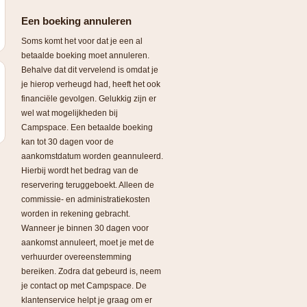
Een boeking annuleren
Soms komt het voor dat je een al
betaalde boeking moet annuleren.
Behalve dat dit vervelend is omdat je
je hierop verheugd had, heeft het ook
financiële gevolgen. Gelukkig zijn er
wel wat mogelijkheden bij
Campspace. Een betaalde boeking
kan tot 30 dagen voor de
aankomstdatum worden geannuleerd.
Hierbij wordt het bedrag van de
reservering teruggeboekt. Alleen de
commissie- en administratiekosten
worden in rekening gebracht.
Wanneer je binnen 30 dagen voor
aankomst annuleert, moet je met de
verhuurder overeenstemming
bereiken. Zodra dat gebeurd is, neem
je contact op met Campspace. De
klantenservice helpt je graag om er