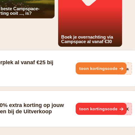
 beste Campspace-
ting ooit ..., is?
Boek je overnachting via
Campspace al vanaf €30
plek al vanaf €25 bij
toon kortingscode
kxa
0% extra korting op jouw
toon kortingscode
IDX
n bij de Uitverkoop