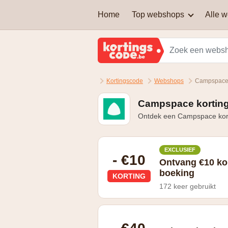
Home
Top webshops
Alle 
AEG
Welke soort kortingscodes
zijn er?
Brussels Airlines
Kortingscode
Webshops
Campspace 
Kan je een kortingscode
Martin's Hotels
combineren om nog extra
korting te krijgen?
Campspace korting
Ontdek een Campspace korti
Samsung
Zalando Lounge
EXCLUSIEF
- €10
Ontvang €10 ko
boeking
KORTING
172 keer gebruikt