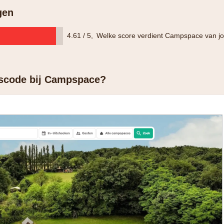
gen
4.61 / 5
,
Welke score verdient Campspace van j
gscode bij Campspace?