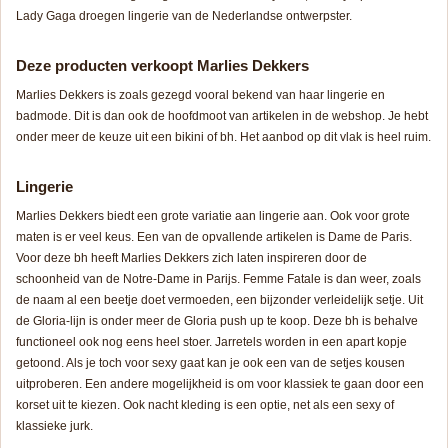
Lady Gaga droegen lingerie van de Nederlandse ontwerpster.
Deze producten verkoopt Marlies Dekkers
Marlies Dekkers is zoals gezegd vooral bekend van haar lingerie en
badmode. Dit is dan ook de hoofdmoot van artikelen in de webshop. Je hebt
onder meer de keuze uit een bikini of bh. Het aanbod op dit vlak is heel ruim.
Lingerie
Marlies Dekkers biedt een grote variatie aan lingerie aan. Ook voor grote
maten is er veel keus. Een van de opvallende artikelen is Dame de Paris.
Voor deze bh heeft Marlies Dekkers zich laten inspireren door de
schoonheid van de Notre-Dame in Parijs. Femme Fatale is dan weer, zoals
de naam al een beetje doet vermoeden, een bijzonder verleidelijk setje. Uit
de Gloria-lijn is onder meer de Gloria push up te koop. Deze bh is behalve
functioneel ook nog eens heel stoer. Jarretels worden in een apart kopje
getoond. Als je toch voor sexy gaat kan je ook een van de setjes kousen
uitproberen. Een andere mogelijkheid is om voor klassiek te gaan door een
korset uit te kiezen. Ook nacht kleding is een optie, net als een sexy of
klassieke jurk.