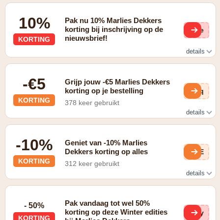
10%
Pak nu 10% Marlies Dekkers
korting bij inschrijving op de
(ge
nieuwsbrief!
KORTING
details
10% korting bij inschrijving op de nieuwsbrief
-€5
Grijp jouw -€5 Marlies Dekkers
korting op je bestelling
Ksq
KORTING
378 keer gebruikt
details
Gratis verzending bij een bestelling vanaf €75
-10%
Geniet van -10% Marlies
Dekkers korting op alles
TWE
KORTING
312 keer gebruikt
details
Schrijf je in op de nieuwsbrief en krijg 10% korting op je
volgende bestelling
Pak vandaag tot wel 50%
- 50%
korting op deze Winter edities
RNy
KORTING