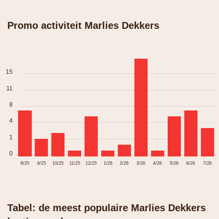
Promo activiteit Marlies Dekkers
15
11
8
4
1
0
8/25
9/25
10/25
11/25
12/25
1/26
2/26
3/26
4/26
5/26
6/26
7/26
Tabel: de meest populaire Marlies Dekkers