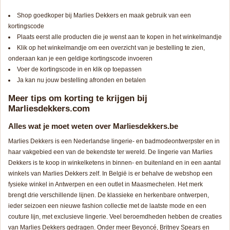
Shop goedkoper bij Marlies Dekkers en maak gebruik van een
kortingscode
Plaats eerst alle producten die je wenst aan te kopen in het winkelmandje
Klik op het winkelmandje om een overzicht van je bestelling te zien,
onderaan kan je een geldige kortingscode invoeren
Voer de kortingscode in en klik op toepassen
Ja kan nu jouw bestelling afronden en betalen
Meer tips om korting te krijgen bij
Marliesdekkers.com
Alles wat je moet weten over Marliesdekkers.be
Marlies Dekkers is een Nederlandse lingerie- en badmodeontwerpster en in
haar vakgebied een van de bekendste ter wereld. De lingerie van Marlies
Dekkers is te koop in winkelketens in binnen- en buitenland en in een aantal
winkels van Marlies Dekkers zelf. In België is er behalve de webshop een
fysieke winkel in Antwerpen en een outlet in Maasmechelen. Het merk
brengt drie verschillende lijnen. De klassieke en herkenbare ontwerpen,
ieder seizoen een nieuwe fashion collectie met de laatste mode en een
couture lijn, met exclusieve lingerie. Veel beroemdheden hebben de creaties
van Marlies Dekkers gedragen. Onder meer Beyoncé, Britney Spears en