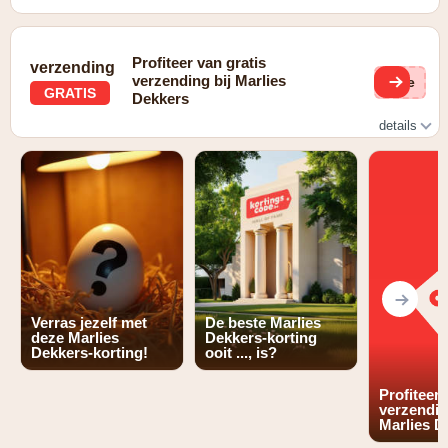
Profiteer van gratis
verzending
verzending bij Marlies
(ge
GRATIS
Dekkers
details
Gratis verzending voor bestellingen boven de €150
Verras jezelf met
De beste Marlies
deze Marlies
Dekkers-korting
Dekkers-korting!
ooit ..., is?
Profiteer 
verzendin
Marlies D