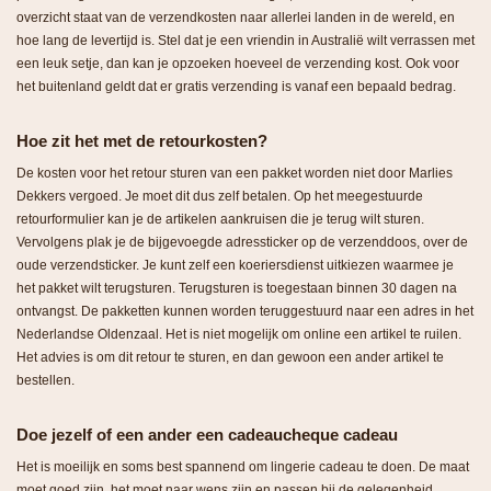
overzicht staat van de verzendkosten naar allerlei landen in de wereld, en
hoe lang de levertijd is. Stel dat je een vriendin in Australië wilt verrassen met
een leuk setje, dan kan je opzoeken hoeveel de verzending kost. Ook voor
het buitenland geldt dat er gratis verzending is vanaf een bepaald bedrag.
Hoe zit het met de retourkosten?
De kosten voor het retour sturen van een pakket worden niet door Marlies
Dekkers vergoed. Je moet dit dus zelf betalen. Op het meegestuurde
retourformulier kan je de artikelen aankruisen die je terug wilt sturen.
Vervolgens plak je de bijgevoegde adressticker op de verzenddoos, over de
oude verzendsticker. Je kunt zelf een koeriersdienst uitkiezen waarmee je
het pakket wilt terugsturen. Terugsturen is toegestaan binnen 30 dagen na
ontvangst. De pakketten kunnen worden teruggestuurd naar een adres in het
Nederlandse Oldenzaal. Het is niet mogelijk om online een artikel te ruilen.
Het advies is om dit retour te sturen, en dan gewoon een ander artikel te
bestellen.
Doe jezelf of een ander een cadeaucheque cadeau
Het is moeilijk en soms best spannend om lingerie cadeau te doen. De maat
moet goed zijn, het moet naar wens zijn en passen bij de gelegenheid.