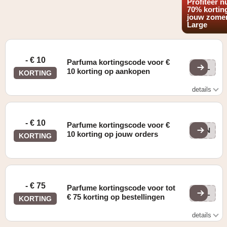
Profiteer n
70% kortin
jouw zomer
Large
- € 10
Parfuma kortingscode voor €
FAL
10 korting op aankopen
KORTING
details
Enkel geldig op aankopen vanaf € 75
- € 10
Parfume kortingscode voor €
WIN
10 korting op jouw orders
KORTING
- € 75
Parfume kortingscode voor tot
FAL
€ 75 korting op bestellingen
KORTING
details