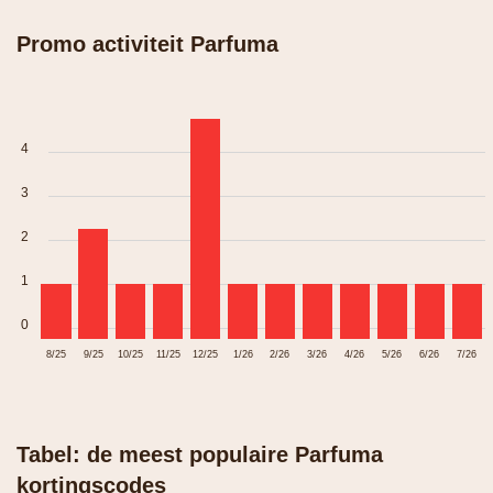
Promo activiteit Parfuma
4
3
2
1
0
8/25
9/25
10/25
11/25
12/25
1/26
2/26
3/26
4/26
5/26
6/26
7/26
Tabel: de meest populaire Parfuma
kortingscodes