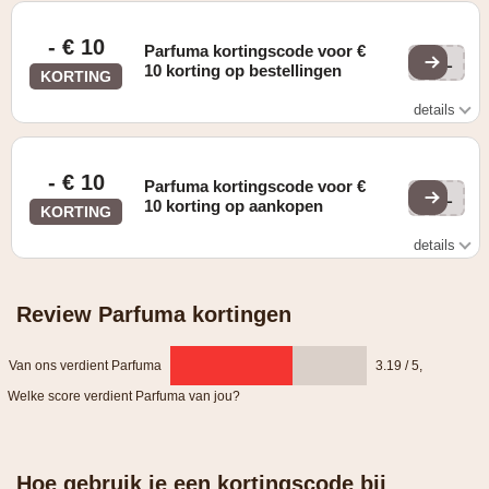
Zie website voor details
- € 10
Parfuma kortingscode voor €
FAL
10 korting op bestellingen
KORTING
details
Enkel geldig op aankopen vanaf € 75.
- € 10
Parfuma kortingscode voor €
FAL
10 korting op aankopen
KORTING
details
Enkel geldig op aankopen vanaf € 75.
Review Parfuma kortingen
Van ons verdient Parfuma
3.19 / 5
,
Welke score verdient Parfuma van jou?
Hoe gebruik je een kortingscode bij