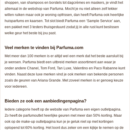
shoppen, van shampoos en borstels tot dagcrèmes en maskers, je vindt het
allemaal in de webshop van Parfuma. Mocht je nu niet alleen zelf lekker
willen ruiken maar ook je woning opfrissen, dan heeft Parfuma ook heerlijke
huisparfums en kaarsen. Tot slot biedt Parfuma een ‘Sample Service’ aan,
een pakket met 3 testers thuisgestuurd zodat jij in alle rust kunt beslissen
welke geur het beste bij jou past.
Veel merken te vinden bij Parfuma.com
Met meer dan 100 merken is er altijd wel een merk dat het beste aansluit bij
je wensen. Parfuma biedt een uitbreid merken assortiment aan waar je
onder andere Chanel, Tom Ford, Tan Luxe, Valentino en Paco Rabanne kunt
vinden. Naast deze luxe merken vind je ook merken van bekende personen
zoals de geuren van Ariana Grande. Met zoveel merken is er genoeg keuze
voor iedereen.
Bieden ze ook een aanbiedingenpagina?
Iedere categorie heeft op de website van Parfuma een eigen outletpagina.
Zo heeft de parfumoutlet heerlijke geuren met meer dan 50% korting. Maar
ook op de make-up outletpagina kun je je geluk niet op met kortingen
oplopend tot 60% korting. Het loont dus zeker om een kijkje te nemen op de