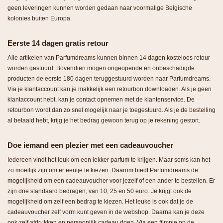
geen leveringen kunnen worden gedaan naar voormalige Belgische
kolonies buiten Europa.
Eerste 14 dagen gratis retour
Alle artikelen van Parfumdreams kunnen binnen 14 dagen kosteloos retour
worden gestuurd. Bovendien mogen ongeopende en onbeschadigde
producten de eerste 180 dagen teruggestuurd worden naar Parfumdreams.
Via je klantaccount kan je makkelijk een retourbon downloaden. Als je geen
klantaccount hebt, kan je contact opnemen met de klantenservice. De
retourbon wordt dan zo snel mogelijk naar je toegestuurd. Als je de bestelling
al betaald hebt, krijg je het bedrag gewoon terug op je rekening gestort.
Doe iemand een plezier met een cadeauvoucher
Iedereen vindt het leuk om een lekker parfum te krijgen. Maar soms kan het
zo moeilijk zijn om er eentje te kiezen. Daarom biedt Parfumdreams de
mogelijkheid om een cadeauvoucher voor jezelf of een ander te bestellen. Er
zijn drie standaard bedragen, van 10, 25 en 50 euro. Je krijgt ook de
mogelijkheid om zelf een bedrag te kiezen. Het leuke is ook dat je de
cadeauvoucher zelf vorm kunt geven in de webshop. Daarna kan je deze
ook zelf afdrukken en persoonlijk cadeau doen. Via een filmpje op de