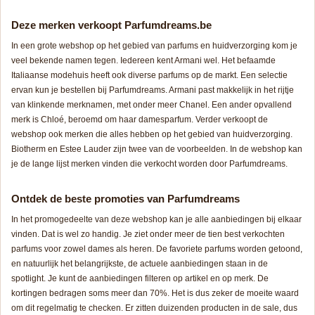
Deze merken verkoopt Parfumdreams.be
In een grote webshop op het gebied van parfums en huidverzorging kom je
veel bekende namen tegen. Iedereen kent Armani wel. Het befaamde
Italiaanse modehuis heeft ook diverse parfums op de markt. Een selectie
ervan kun je bestellen bij Parfumdreams. Armani past makkelijk in het rijtje
van klinkende merknamen, met onder meer Chanel. Een ander opvallend
merk is Chloé, beroemd om haar damesparfum. Verder verkoopt de
webshop ook merken die alles hebben op het gebied van huidverzorging.
Biotherm en Estee Lauder zijn twee van de voorbeelden. In de webshop kan
je de lange lijst merken vinden die verkocht worden door Parfumdreams.
Ontdek de beste promoties van Parfumdreams
In het promogedeelte van deze webshop kan je alle aanbiedingen bij elkaar
vinden. Dat is wel zo handig. Je ziet onder meer de tien best verkochten
parfums voor zowel dames als heren. De favoriete parfums worden getoond,
en natuurlijk het belangrijkste, de actuele aanbiedingen staan in de
spotlight. Je kunt de aanbiedingen filteren op artikel en op merk. De
kortingen bedragen soms meer dan 70%. Het is dus zeker de moeite waard
om dit regelmatig te checken. Er zitten duizenden producten in de sale, dus