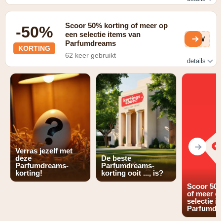
In de vorm van gratis verzending bij een bestelling vanaf
€25
Scoor 50% korting of meer op
-50%
een selectie items van
w5W
Parfumdreams
KORTING
62 keer gebruikt
details
Check de promopagina van Parfumdreams
Verras jezelf met
deze
De beste
Parfumdreams-
Parfumdreams-
korting!
korting ooit ..., is?
Scoor 50%
of meer o
selectie i
Parfumdr