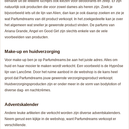
behalve uit de lekkere luchtjes ook kiezen voor deodorants en zeep. Er zijn
natuurlijk ook producten die voor zowel dames als heren zijn. Zoek je
bijvoorbeeld iets uit de lijn van Alien, dan kan je ook daarop zoeken en zie je
wat Parfumdreams van dit product verkoopt. In het zoekgedeelte kan je over
het algemeen wat sneller je gewenste product vinden. De parfums van
Ariana Grande, Angel en Good Girl zijn slechts enkele van de vele
voorbeelden van producten.
Make-up en huidverzorging
Voor make-up ben je op Parfumdreams.be aan het juiste adres. Alles om
huid en haar mooier te maken wordt verkocht. Een voorbeeld is de Hypnôse
lijn van Lancôme. Door het ruime aanbod in de webshop is de kans heel
groot dat Parfumdreams jouw gewenste verzorgingsproduct verkoopt.
Huidverzorgingsproducten zijn er onder meer in de vorm van bodylotion of
diverse dag- en nachtcrèmes.
Adventskalender
Andere leuke artikelen die verkocht worden zijn diverse adventskalenders.
Neem gerust een kijkje in de webshop, want Parfumdreams verkoopt er
verschillende.