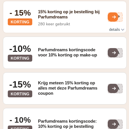
- 15%
15% korting op je bestelling bij
Parfumdreams
LwP
KORTING
280 keer gebruikt
details
Schrijf je in op de nieuwsbrief en ontvang 15% korting op
je eerste bestelling
-10%
Parfumdreams kortingscode
MUA
voor 10% korting op make-up
KORTING
-15%
Krijg meteen 15% korting op
alles met deze Parfumdreams
VIA
coupon
KORTING
- 10%
Parfumdreams kortingscode:
PDA
10% korting op je bestelling
KORTING