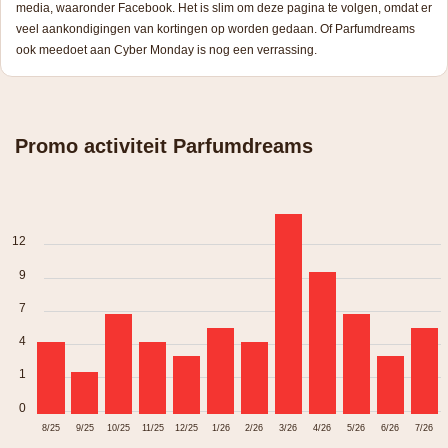
media, waaronder Facebook. Het is slim om deze pagina te volgen, omdat er
veel aankondigingen van kortingen op worden gedaan. Of Parfumdreams
ook meedoet aan Cyber Monday is nog een verrassing.
Promo activiteit Parfumdreams
12
9
7
4
1
0
8/25
9/25
10/25
11/25
12/25
1/26
2/26
3/26
4/26
5/26
6/26
7/26