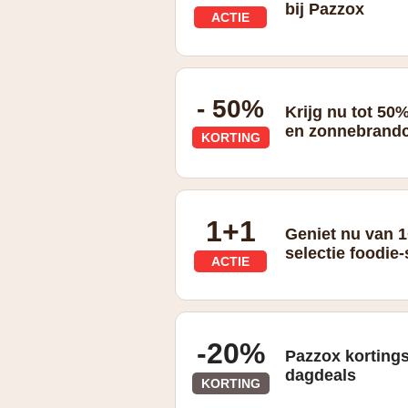
bij Pazzox
ACTIE
TIJDELIJKE 1+1 ACTIE
- 50%
Krijg nu tot 50
en zonnebrandc
KORTING
1+1
Geniet nu van 
selectie foodie
ACTIE
1+1 GRATIS op een selectie Foodie-
-20%
Pazzox korting
dagdeals
KORTING