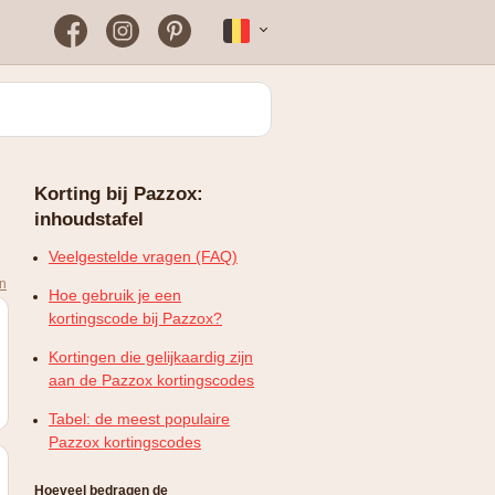
Facebook
Instagram
Pinterest
Français
Bloomon
Wanneer vind je het vaakst
een werkende
kortingscode?
Just Russel
Korting bij Pazzox:
Plopsaland Theater Hotel
inhoudstafel
FAQ – Veelgestelde vragen
WONDR
Veelgestelde vragen (FAQ)
en
Hoe gebruik je een
kortingscode bij Pazzox?
Kortingen die gelijkaardig zijn
aan de Pazzox kortingscodes
Tabel: de meest populaire
Pazzox kortingscodes
Hoeveel bedragen de