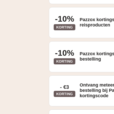
-10%
Pazzox korting
reisproducten
KORTING
-10%
Pazzox korting
bestelling
KORTING
Ontvang meteen
- €3
bestelling bij 
KORTING
kortingscode