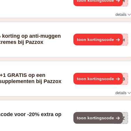
toon kortingscode
zwt
details
% korting op anti-muggen
toon kortingscode
Act
remes bij Pazzox
1+1 GRATIS op een
toon kortingscode
rdB
-supplementen bij Pazzox
details
supplementen
scode voor -20% extra op
toon kortingscode
PAZ