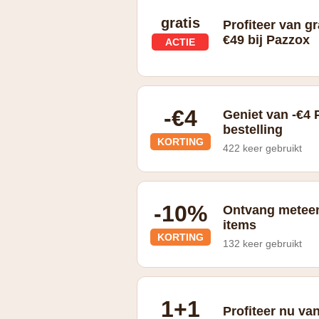
gratis
Profiteer van g
€49 bij Pazzox
ACTIE
Gratis thuisbezorging vanaf €49
-€4
Geniet van -€4 
bestelling
KORTING
422 keer gebruikt
Geniet van gratis verzending bij een b
-10%
Ontvang meteen
items
KORTING
132 keer gebruikt
Schrijf je in op de nieuwsbrief en ont
1+1
Profiteer nu van