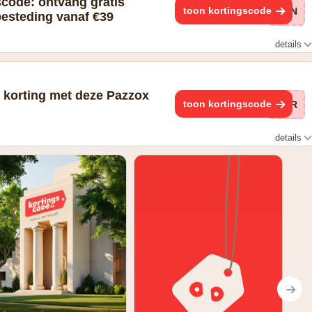
scode: ontvang gratis
toon kortingscode
SEN
besteding vanaf €39
details
 korting met deze Pazzox
toon kortingscode
PAR
details