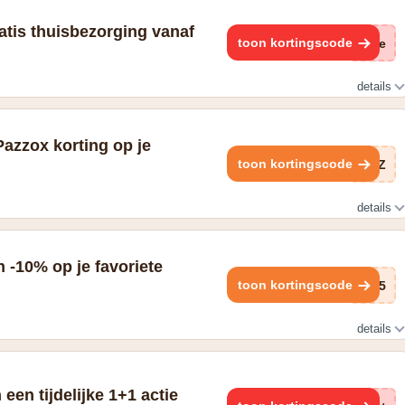
ratis thuisbezorging vanaf
toon kortingscode
(ge
details
Pazzox korting op je
toon kortingscode
xjZ
details
estelling vanaf €39
 -10% op je favoriete
toon kortingscode
MO5
details
vang 10% korting op je bestelling
 een tijdelijke 1+1 actie