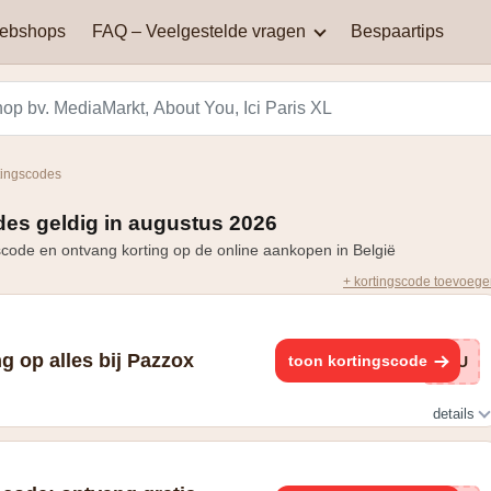
webshops
FAQ – Veelgestelde vragen
Bespaartips
AliExpress
Aqualibi
Waar kan je kortingscodes
Waarom werkt mijn
vinden?
kortingscode niet?
Hey! telecom
ICI PARIS XL
tingscodes
Black Friday in België: een
Miinto
Pizza hut
dag van spectaculaire
es geldig in augustus 2026
Hoe bereken je korting?
kortingen en aanbiedingen
code en ontvang korting op de online aankopen in België
Smeg
Vanden Borre
+ kortingscode toevoeg
Zooplus
g op alles bij Pazzox
toon kortingscode
ROU
details
ng