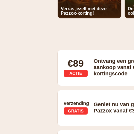
Verras jezelf met deze
De
Pazzox-korting!
ooi
€89
Ontvang een grat
aankoop vanaf 
kortingscode
ACTIE
Bij je bestelling vanaf €89*
verzending
Geniet nu van g
Pazzox vanaf €
GRATIS
Gratis verzending vanaf €39