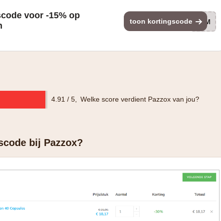
scode voor -15% op
toon kortingscode
SUM
n
4.91 / 5
,
Welke score verdient Pazzox van jou?
gscode bij Pazzox?