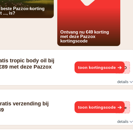
 beste Pazzox-korting
t ..., is?
Ontvang nu €49 korting
met deze Pazzox
kortingscode
is tropic body oil bij
€89 met deze Pazzox
toon kortingscode
TRO
details
ratis verzending bij
toon kortingscode
(ge
39
details