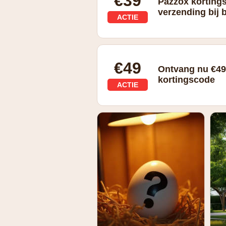
€39
Pazzox korting
verzending bij 
ACTIE
Bij je bestelling vanaf €39*
€49
Ontvang nu €49
kortingscode
ACTIE
Bij je bestelling vanaf €49*