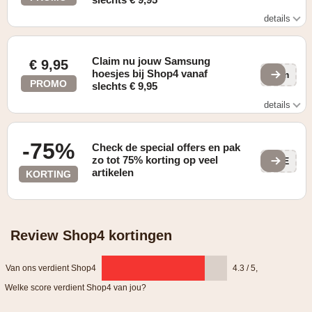
details
Zie website voor details
Claim nu jouw Samsung
€ 9,95
hoesjes bij Shop4 vanaf
eom
PROMO
slechts € 9,95
details
Zie website voor details
-75%
Check de special offers en pak
zo tot 75% korting op veel
x8E
artikelen
KORTING
Review Shop4 kortingen
Van ons verdient Shop4
4.3 / 5
,
Welke score verdient Shop4 van jou?