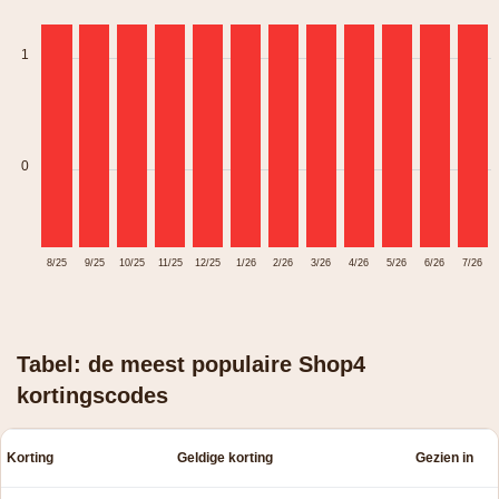
1
0
8/25
9/25
10/25
11/25
12/25
1/26
2/26
3/26
4/26
5/26
6/26
7/26
Tabel: de meest populaire Shop4
kortingscodes
Korting
Geldige korting
Gezien in