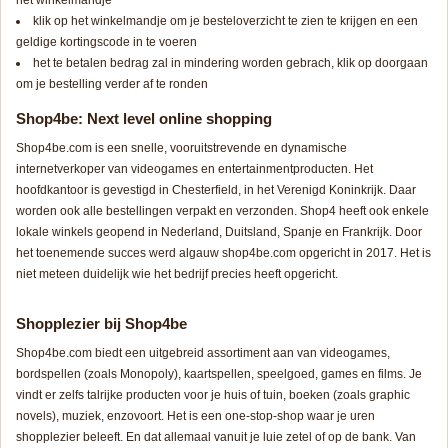
het winkelmandje
klik op het winkelmandje om je besteloverzicht te zien te krijgen en een
geldige kortingscode in te voeren
het te betalen bedrag zal in mindering worden gebrach, klik op doorgaan
om je bestelling verder af te ronden
Shop4be: Next level online shopping
Shop4be.com is een snelle, vooruitstrevende en dynamische
internetverkoper van videogames en entertainmentproducten. Het
hoofdkantoor is gevestigd in Chesterfield, in het Verenigd Koninkrijk. Daar
worden ook alle bestellingen verpakt en verzonden. Shop4 heeft ook enkele
lokale winkels geopend in Nederland, Duitsland, Spanje en Frankrijk. Door
het toenemende succes werd algauw shop4be.com opgericht in 2017. Het is
niet meteen duidelijk wie het bedrijf precies heeft opgericht.
Shopplezier bij Shop4be
Shop4be.com biedt een uitgebreid assortiment aan van videogames,
bordspellen (zoals Monopoly), kaartspellen, speelgoed, games en films. Je
vindt er zelfs talrijke producten voor je huis of tuin, boeken (zoals graphic
novels), muziek, enzovoort. Het is een one-stop-shop waar je uren
shopplezier beleeft. En dat allemaal vanuit je luie zetel of op de bank. Van