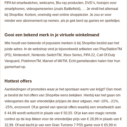
FIFA tot smartwatches, webcams, Blu-ray producten, DVD’s, hoesjes voor
smartphones, videogameseries (zoals Battlefield), … Je vindt het allemaal
bij Shop4be. Kortom, oneindig veel online shopplezier. Je zou er voor
minder een abonnement op nemen, als je gek bent op games en spelletjes.
Gooi een bekend merk in je virtuele winkelmand
Wie houdt van bekende of populaire merken is bij Shop4be beslist aan het
juiste adres. In de webshop vind je bijvoorbeeld artikelen van PlayStation
TM
(PS), Nintendo®, Nintendo Switch
TM
, Xbox Series, FIFA 22, Call Of Duty
Vanguard, Pokémon
TM
, Marvel of Wii
TM
. Echt gamefanaten halen hier hun
gamerhart op.
Hottest offers
Aanbiedingen of promoties waar je het spontaan warm van krijgt? Dan moet
je beslist de
hot offers
van Shop4be eens bekijken. Hierbij kan het gaan om
videogames die aan vriendelijke prijsjes de deur uitgaan, met -10%, -21%,
-25%, enzovoort. Of je geniet van
special
offers
waarbij een smartwatch aan
€ 44,99 wordt verkocht in plaats van € 50,55. Of je kan een magic remote
control op de kop tikken voor de vriendelijke prijs van € 28,99 in plaats van €
32,99. Of wat dacht je van een Gran Turismo 7 PS5 game voor € 65,99 in