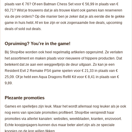
plaats van € 76? Of een Batman Chess Set voor € 56,99 in plaats van €
60,71? Wist je trouwens dat je als trouwe klant ook games kan reserveren
via de pre orders? Op die manier ben je zeker dat je als eerste die te gekke
game in huis hebt. Af en toe zijn er ook zogenaamde
live
deals
,
upcoming
deals
of
sold
out
deals
.
Opruiming?
You’re in the game!
Bij Shop4be worden ook heel regelmatig artikelen opgeruimd. Ze verlaten
het assortiment en maken plaats voor nieuwere of hippere producten. Dat
betekent dat ze aan een weggeefprijs de deur uitgaan. Zo kan je een
Resident Evil 2 Remake PS4 game spelen voor € 21,33 in plaats van €
25,09. Of je hebt een Aqua Dragons Refill Kit voor € 8,41 in plaats van €
9,89.
Plezante promoties
Games en spelletjes zijn leuk. Maar het wordt allemaal nog leuker als je ook
nog eens van speciale promoties profiteert. Shop4be verspreidt haar
promoties via allerlei kanalen: websites, weekbladen, kranten, enzovoort.
Echte koopjesjagers kunnen dus maar beter alert zijn als ze speciale
koopjes op de kop willen tikken.