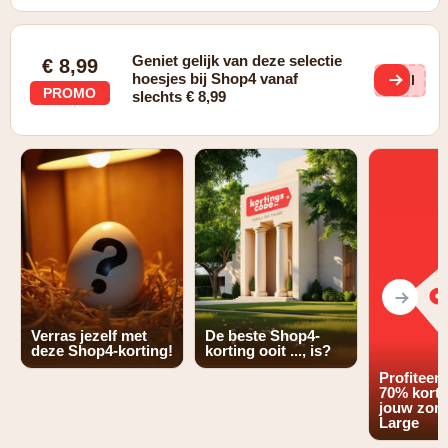
Geniet gelijk van deze selectie
€ 8,99
hoesjes bij Shop4 vanaf
TFl
PROMO
slechts € 8,99
Verras jezelf met
De beste Shop4-
deze Shop4-korting!
korting ooit ..., is?
Profiteer
70% korti
jouw zome
Large