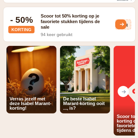
Lever je oude Isabel Marant spullen in en ontvang 5%
korting op je bestelling
Scoor tot 50% korting op je
- 50%
favoriete stukken tijdens de
Ikq
sale
KORTING
94 keer gebruikt
Verras jezelf met
De beste Isabel
deze Isabel Marant-
Marant-korting ooit
korting!
..., is?
Scoor tot
korting op
favoriete
tijdens de