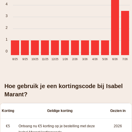
4
3
2
1
0
8/25
9/25
10/25
11/25
12/25
1/26
2/26
3/26
4/26
5/26
6/26
7/26
Hoe gebruik je een kortingscode bij Isabel
Marant?
Korting
Geldige korting
Gezien in
€5
Ontvang nu €5 korting op je bestelling met deze
2026