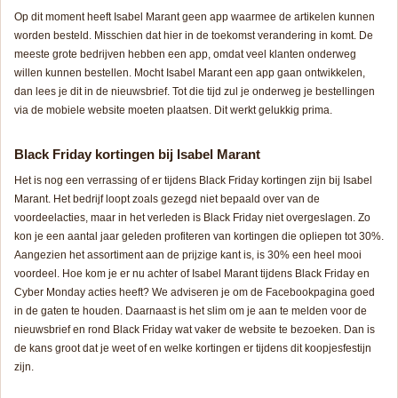
Op dit moment heeft Isabel Marant geen app waarmee de artikelen kunnen
worden besteld. Misschien dat hier in de toekomst verandering in komt. De
meeste grote bedrijven hebben een app, omdat veel klanten onderweg
willen kunnen bestellen. Mocht Isabel Marant een app gaan ontwikkelen,
dan lees je dit in de nieuwsbrief. Tot die tijd zul je onderweg je bestellingen
via de mobiele website moeten plaatsen. Dit werkt gelukkig prima.
Black Friday kortingen bij Isabel Marant
Het is nog een verrassing of er tijdens Black Friday kortingen zijn bij Isabel
Marant. Het bedrijf loopt zoals gezegd niet bepaald over van de
voordeelacties, maar in het verleden is Black Friday niet overgeslagen. Zo
kon je een aantal jaar geleden profiteren van kortingen die opliepen tot 30%.
Aangezien het assortiment aan de prijzige kant is, is 30% een heel mooi
voordeel. Hoe kom je er nu achter of Isabel Marant tijdens Black Friday en
Cyber Monday acties heeft? We adviseren je om de Facebookpagina goed
in de gaten te houden. Daarnaast is het slim om je aan te melden voor de
nieuwsbrief en rond Black Friday wat vaker de website te bezoeken. Dan is
de kans groot dat je weet of en welke kortingen er tijdens dit koopjesfestijn
zijn.