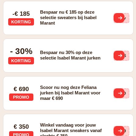
Bespaar nu € 185 op deze
-€ 185
selectie sweaters bij Isabel
hKv
KORTING
Marant
- 30%
Bespaar nu 30% op deze
shS
selectie Isabel Marant jurken
KORTING
Scoor nu nog deze Feliana
€ 690
jurken bij Isabel Marant voor
5AO
PROMO
maar € 690
Winkel vandaag voor jouw
€ 350
Isabel Marant sneakers vanaf
Mb9
PROMO
slechts € 350