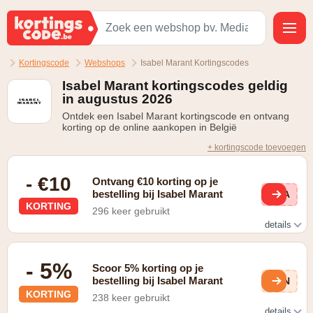
Kortingscode
Webshops
Isabel Marant Kortingscodes
Isabel Marant kortingscodes geldig
in augustus 2026
Ontdek een Isabel Marant kortingscode en ontvang
korting op de online aankopen in België
+ kortingscode toevoegen
- €10
Ontvang €10 korting op je
bestelling bij Isabel Marant
VIA
KORTING
296 keer gebruikt
details
Gratis verzending bij inschrijving op de nieuwsbrief
- 5%
Scoor 5% korting op je
bestelling bij Isabel Marant
7dN
KORTING
238 keer gebruikt
details