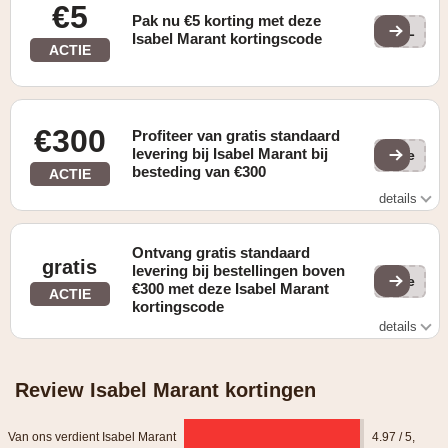
€5
Pak nu €5 korting met deze
WEL
Isabel Marant kortingscode
ACTIE
€300
Profiteer van gratis standaard
levering bij Isabel Marant bij
(ge
besteding van €300
ACTIE
details
Gratis standaard verzending voor alle bestellingen van
meer dan €300
Ontvang gratis standaard
gratis
levering bij bestellingen boven
(ge
€300 met deze Isabel Marant
ACTIE
kortingscode
details
gratis standaard levering voor elke bestelling boven 300€
Review Isabel Marant kortingen
Van ons verdient Isabel Marant
4.97 / 5
,