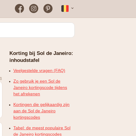
Facebook
Instagram
Pinterest
Français
Bloomon
Wanneer vind je het vaakst
een werkende
kortingscode?
Just Russel
Korting bij Sol de Janeiro:
Plopsaland Theater Hotel
inhoudstafel
FAQ – Veelgestelde vragen
WONDR
Veelgestelde vragen (FAQ)
en
Zo gebruik je een Sol de
Janeiro kortingscode tijdens
het afrekenen
Kortingen die gelijkaardig zijn
aan de Sol de Janeiro
kortingscodes
Tabel: de meest populaire Sol
de Janeiro kortingscodes