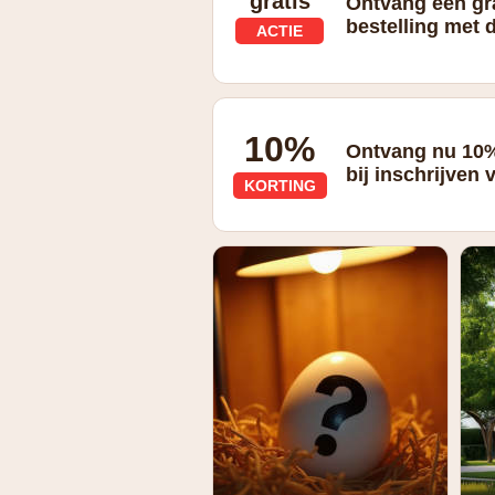
gratis
Ontvang een gra
bestelling met 
ACTIE
gratis sample bij elke bestelling
10%
Ontvang nu 10%
bij inschrijven
KORTING
10% korting bij inschrijven voor subsc