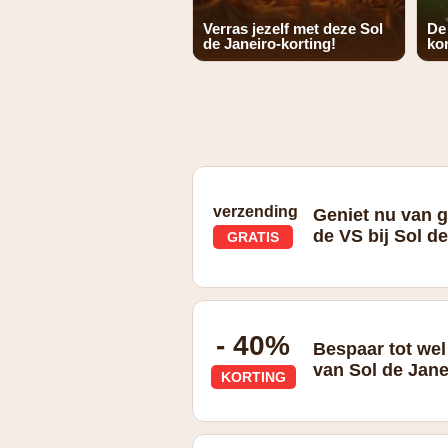
Verras jezelf met deze Sol
De
de Janeiro-korting!
kor
verzending
Geniet nu van g
de VS bij Sol d
GRATIS
Gratis verzending in de VS
- 40%
Bespaar tot wel
van Sol de Jane
KORTING
Check de bundels op de website