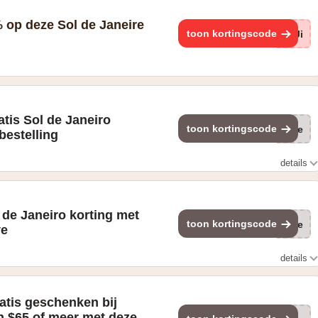
 op deze Sol de Janeire
toon kortingscode
vJi
tis Sol de Janeiro
toon kortingscode
(ge
bestelling
details
de Janeiro korting met
toon kortingscode
(ge
ve
details
ribe + save
atis geschenken bij
n $65 of meer met deze