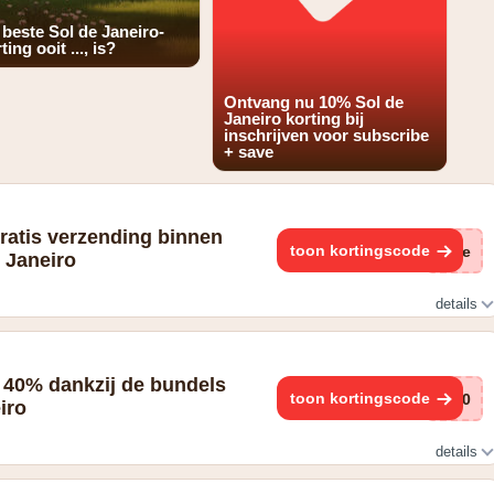
 beste Sol de Janeiro-
ting ooit ..., is?
Ontvang nu 10% Sol de
Janeiro korting bij
inschrijven voor subscribe
+ save
ratis verzending binnen
toon kortingscode
(ge
e Janeiro
details
 40% dankzij de bundels
toon kortingscode
g30
iro
details