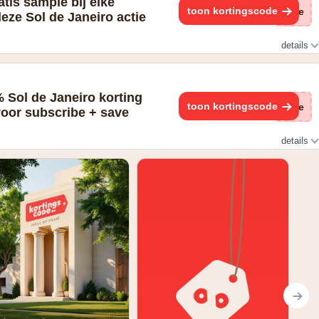
tis sample bij elke
toon kortingscode
(ge
deze Sol de Janeiro actie
details
 Sol de Janeiro korting
toon kortingscode
(ge
 voor subscribe + save
details
ribe + save