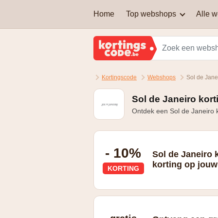
Home
Top webshops
Alle 
AEG
Welke soort kortingscodes
zijn er?
Brussels Airlines
Kortingscode
Webshops
Sol de Jane
Kan je een kortingscode
Martin's Hotels
combineren om nog extra
korting te krijgen?
Sol de Janeiro kor
Ontdek een Sol de Janeiro k
Samsung
Zalando Lounge
- 10%
Sol de Janeiro
korting op jouw
KORTING
Ontvang 10% korting na inschrijving v