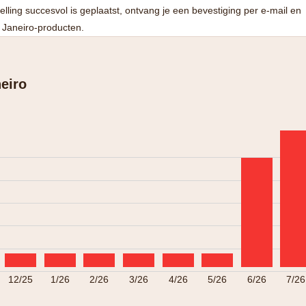
elling succesvol is geplaatst, ontvang je een bevestiging per e-mail en
e Janeiro-producten.
neiro
12/25
1/26
2/26
3/26
4/26
5/26
6/26
7/26