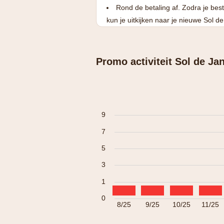
Rond de betaling af. Zodra je best
kun je uitkijken naar je nieuwe Sol d
Promo activiteit Sol de Ja
9
7
5
3
1
0
8/25
9/25
10/25
11/25