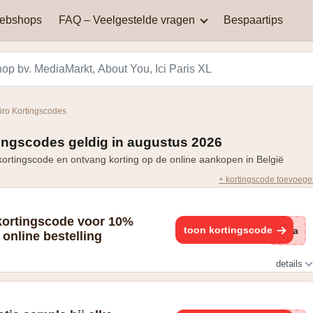
webshops
FAQ – Veelgestelde vragen
Bespaartips
AliExpress
Aqualibi
Waar kan je kortingscodes
Waarom werkt mijn
vinden?
kortingscode niet?
Hey! telecom
ICI PARIS XL
iro Kortingscodes
Black Friday in België: een
Miinto
Pizza hut
dag van spectaculaire
tingscodes geldig in augustus 2026
Hoe bereken je korting?
kortingen en aanbiedingen
ortingscode en ontvang korting op de online aankopen in België
Smeg
Vanden Borre
+ kortingscode toevoeg
Zooplus
 kortingscode voor 10%
toon kortingscode
via
 online bestelling
details
oor de nieuwsbrief