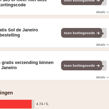
toon kortingscode
(ge
kortingscode
details
ng je drie gratis cadeaus.
tis Sol de Janeiro
toon kortingscode
(ge
bestelling
details
ple
n gratis verzending binnen
toon kortingscode
(ge
e Janeiro
details
tingen
4.74 / 5
,