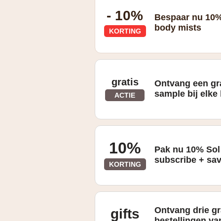
- 10%
Bespaar nu 10%
body mists
KORTING
gratis
Ontvang een gra
sample bij elke 
ACTIE
gratis sample bij elke bestelling
10%
Pak nu 10% Sol 
subscribe + sa
KORTING
10% korting bij inschrijven voor subsc
Ontvang drie gr
gifts
bestellingen va