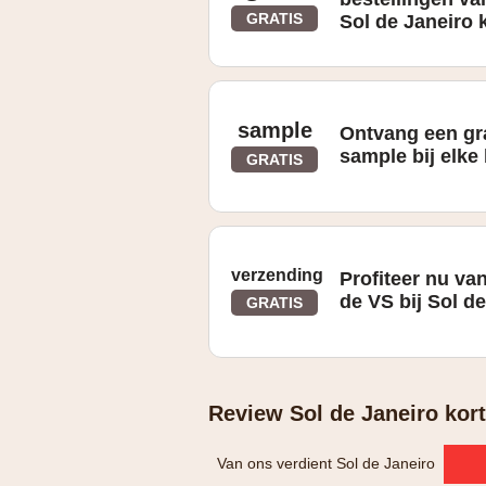
GRATIS
Sol de Janeiro 
Bij bestellingen van $65 of meer ontva
sample
Ontvang een gra
sample bij elke 
GRATIS
Kies bij elke bestelling een gratis sam
verzending
Profiteer nu va
de VS bij Sol d
GRATIS
Gratis verzending in de VS
Review Sol de Janeiro kor
Van ons verdient Sol de Janeiro