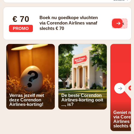
40% korting met code SUMMER40. Mis de 40% korting op
geselecteerde vluchten tussen 15 juni en 30 september
€ 70
Boek nu goedkope vluchten
2026 niet. Gebruik code SUMMER40 bij het afrekenen. De
aanbieding is geldig voor Eco, Comfort en Premium
via Corendon Airlines vanaf
u5k
tarieven.
slechts € 70
PROMO
Verras jezelf met
De beste Corendon
deze Corendon
Airlines-korting ooit
Airlines-korting!
..., is?
Geniet nu
via Core
Airlines v
slechts € 