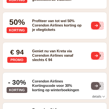
50%
Profiteer van tot wel 50%
Corendon Airlines korting op
efi
je vliegtickets
KORTING
€ 94
Geniet nu van Kreta via
Corendon Airlines vanaf
JYf
slechts € 94
PROMO
- 30%
Corendon Airlines
Kortingscode voor 30%
WIN
korting op winterboekingen
KORTING
details
Vluchtdata: 6 november 2023 - 14 maart 2024