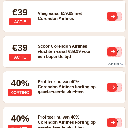
€39
Vlieg vanaf €39.99 met
HRq
Corendon Airlines
ACTIE
€39
Scoor Corendon Airlines
vluchten vanaf €39.99 voor
D3X
een beperkte tijd
ACTIE
details
Vluchten vanaf €39.99 - voor beperkte tijd! Boek uw vlucht
voordat de tarieven stijgen. ✈️
40%
Profiteer nu van 40%
Corendon Airlines korting op
SUM
geselecteerde vluchten
KORTING
40%
Profiteer nu van 40%
Corendon Airlines korting op
SUM
geselecteerde vluchten
KORTING