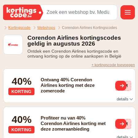
Kortingscode
Webshops
Corendon Airlines Kortingscodes
Corendon Airlines kortingscodes
geldig in augustus 2026
Ontdek een Corendon Airlines kortingscode en
ontvang korting op de online aankopen in België
+ kortingscode toevoegen
40%
Ontvang 40% Corendon
Airlines korting met deze
SUM
zomercode
KORTING
details
Ontvang 40% korting met code SUMMER40. Mis de 40%
korting op geselecteerde vluchten tussen 1 juni en 30
40%
Profiteer nu van 40%
september 2026 niet. Gebruik code SUMMER40 bij het
afrekenen. De aanbieding is alleen geldig voor Comfort- en
Corendon Airlines korting met
SUM
Premiumtarieven.
deze zomeraanbieding
KORTING
details