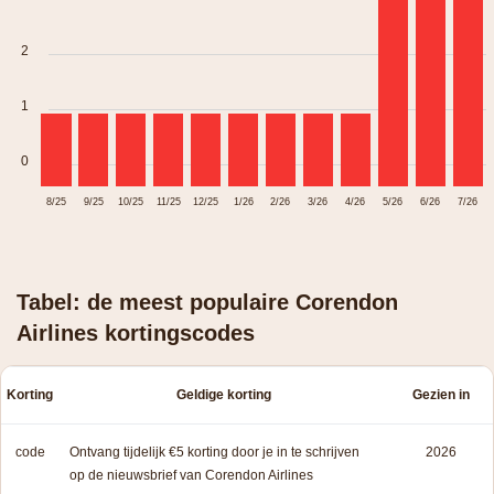
2
1
0
8/25
9/25
10/25
11/25
12/25
1/26
2/26
3/26
4/26
5/26
6/26
7/26
Tabel: de meest populaire Corendon
Airlines kortingscodes
Korting
Geldige korting
Gezien in
code
Ontvang tijdelijk €5 korting door je in te schrijven
2026
op de nieuwsbrief van Corendon Airlines