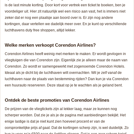
is de last minute korting. Door kort voor vertrek een ticket te boeken, ben je
voordeliger uit. Hier zit natuurlijk wel een risico aan vast, het is immers niet
zeker dat er nog een plaatsje aan boord over is. Er zijn nog andere
kortingen, daar vertellen we dadelijk meer over. En je kunt op verschillende
luchthavens duty free shoppen, altijd lekker.
Welke merken verkoopt Corendon Airlines?
Corendon Airlines heeft weinig met merken te maken. Er wordt gevlogen in
vliegtuigen die van Corendon zijn. Eigenlijk zie je alleen maar de naam van
Corendon. Zo wordt er samengewerkt met zogenoemde Corendon Hotels.
Ideaal als je dicht bij de luchthaven wilt overnachten. Wil je zelf vanaf de
luchthaven naar de plaats van bestemming rijden? Dan kun je via Corendon
een huurauto reserveren. Deze staat op je te wachten als je geland bent.
Ontdek de beste promoties van Corendon Airlines
De prijzen van de vliegtickets zijn al lekker laag, maar ze kunnen nog
scherper worden. Dat zie je als je de pagina met aanbiedingen bekijkt. Het
enige lastige is dat je niet kunt zien hoeveel procent er van de
oorspronkelijke prijs af gaat. Dat de kortingen scherp zijn, is wel duidelijk. Zo
kun je voor zo’n €500 naar de Antillen vliegen. Dat is een zeer scherp tarief.