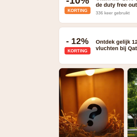
-10%
de duty free out
KORTING
336 keer gebruikt
Check online en ontvang 10% korting o
- 12%
Ontdek gelijk 1
vluchten bij Qa
KORTING