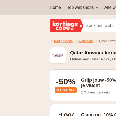
Home
Top webshops
Alle 
AEG
Welke soort kortingscodes
zijn er?
Brussels Airlines
Kortingscode
Webshops
Qatar Airwa
Kan je een kortingscode
Martin's Hotels
combineren om nog extra
korting te krijgen?
Qatar Airways kort
Ontdek een Qatar Airways k
Samsung
Zalando Lounge
-50%
Grijp jouw -50%
je vlucht
KORTING
275 keer gebruikt
Bekijk de aanbiedingen en bespaar zo
Claim nu -10% 