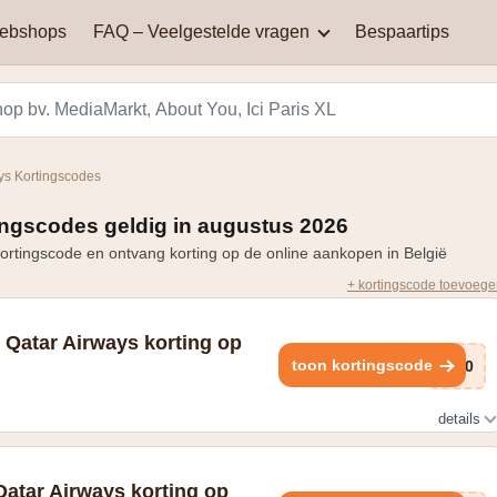
webshops
FAQ – Veelgestelde vragen
Bespaartips
AliExpress
Aqualibi
Waar kan je kortingscodes
Waarom werkt mijn
vinden?
kortingscode niet?
Hey! telecom
ICI PARIS XL
ys Kortingscodes
Black Friday in België: een
Miinto
Pizza hut
dag van spectaculaire
ingscodes geldig in augustus 2026
Hoe bereken je korting?
kortingen en aanbiedingen
ortingscode en ontvang korting op de online aankopen in België
Smeg
Vanden Borre
+ kortingscode toevoeg
Zooplus
 Qatar Airways korting op
toon kortingscode
3u0
details
 50% of meer op je vlucht
Qatar Airways korting op