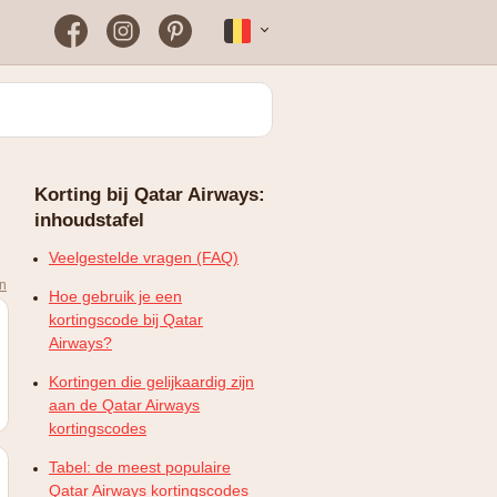
Facebook
Instagram
Pinterest
Français
Bloomon
Wanneer vind je het vaakst
een werkende
kortingscode?
Just Russel
Korting bij Qatar Airways:
Plopsaland Theater Hotel
inhoudstafel
FAQ – Veelgestelde vragen
WONDR
Veelgestelde vragen (FAQ)
en
Hoe gebruik je een
kortingscode bij Qatar
Airways?
Kortingen die gelijkaardig zijn
aan de Qatar Airways
kortingscodes
Tabel: de meest populaire
Qatar Airways kortingscodes