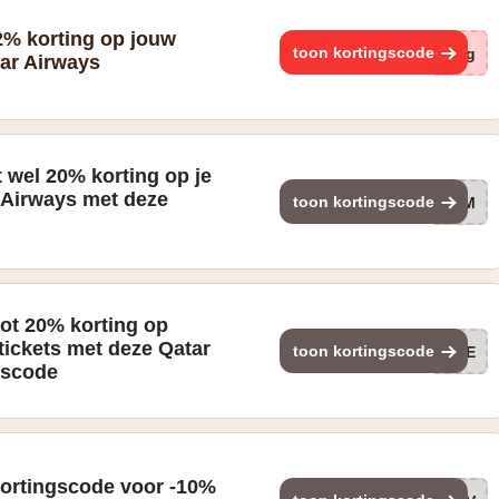
2% korting op jouw
toon kortingscode
pBg
tar Airways
t wel 20% korting op je
r Airways met deze
toon kortingscode
SOM
tot 20% korting op
tickets met deze Qatar
toon kortingscode
PRE
gscode
kortingscode voor -10%