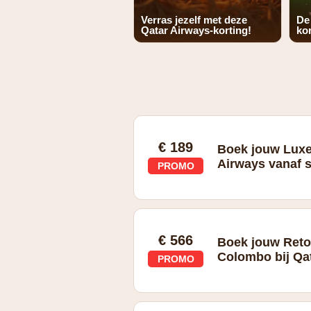
Verras jezelf met deze
De
Qatar Airways-korting!
kor
€ 189
Boek jouw Luxe 
Airways vanaf s
PROMO
€ 566
Boek jouw Reto
Colombo bij Qat
PROMO