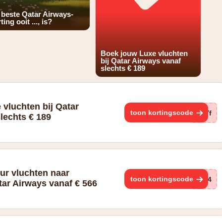
 beste Qatar Airways-
ting ooit ..., is?
Boek jouw Luxe vluchten
bij Qatar Airways vanaf
slechts € 189
vluchten bij Qatar
toon kortingscode
zYf
lechts € 189
ur vluchten naar
toon kortingscode
hP4
ar Airways vanaf € 566