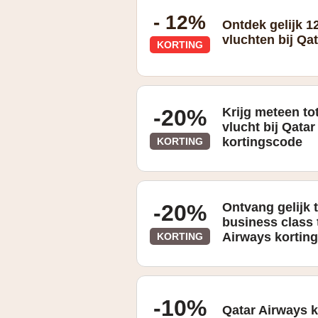
- 12%
Ontdek gelijk 1
vluchten bij Qa
KORTING
-20%
Krijg meteen to
vlucht bij Qata
kortingscode
KORTING
-20%
Ontvang gelijk 
business class 
Airways kortin
KORTING
-10%
Qatar Airways 