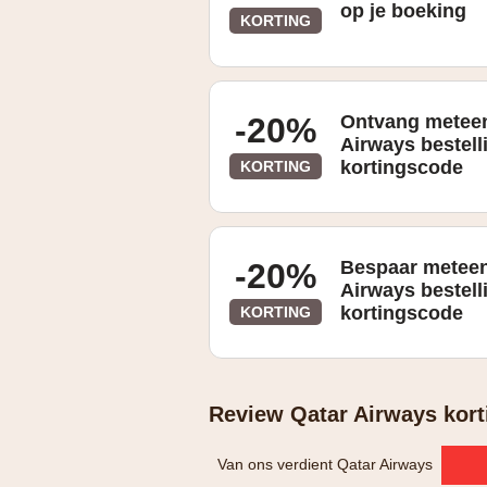
op je boeking
KORTING
Geldig tot en met 31/08/2021
-20%
Ontvang meteen
Airways bestell
kortingscode
KORTING
-20%
Bespaar meteen
Airways bestell
kortingscode
KORTING
Review Qatar Airways kort
Van ons verdient Qatar Airways