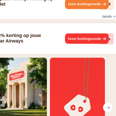
let
toon kortingscode
0ZW
details
p de duty free outlets
2% korting op jouw
toon kortingscode
zRx
tar Airways