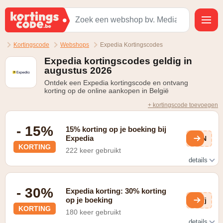
Kortingscode
Webshops
Expedia Kortingscodes
Expedia kortingscodes geldig in
augustus 2026
Ontdek een Expedia kortingscode en ontvang
korting op de online aankopen in België
+ kortingscode toevoegen
- 15%
15% korting op je boeking bij
Expedia
AnN
KORTING
222 keer gebruikt
details
Word lid van Expedia en ontvang onmiddellijk 15% korting
op je boeking
- 30%
Expedia korting: 30% korting
op je boeking
wfj
KORTING
180 keer gebruikt
details