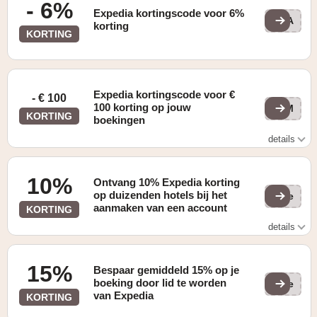
- 6%
Expedia kortingscode voor 6%
TRA
korting
KORTING
Expedia kortingscode voor €
- € 100
100 korting op jouw
ZOM
KORTING
boekingen
details
Zie website voor details
10%
Ontvang 10% Expedia korting
op duizenden hotels bij het
(ge
aanmaken van een account
KORTING
details
10% korting op duizenden hotels bij het aanmaken van
een account
15%
Bespaar gemiddeld 15% op je
boeking door lid te worden
(ge
van Expedia
KORTING