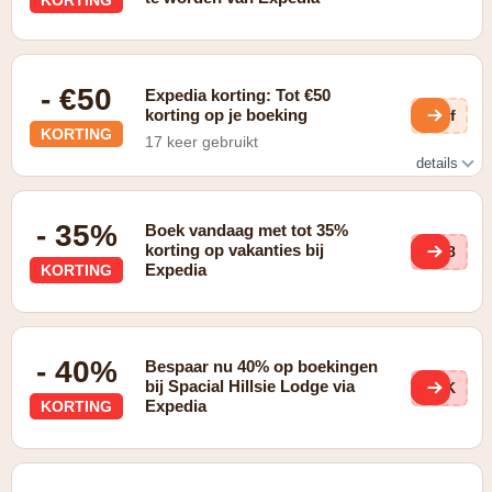
- €50
Expedia korting: Tot €50
korting op je boeking
lMf
KORTING
17 keer gebruikt
details
meld je aan voor het Expedia Rewards programma
- 35%
Boek vandaag met tot 35%
korting op vakanties bij
7l8
Expedia
KORTING
- 40%
Bespaar nu 40% op boekingen
bij Spacial Hillsie Lodge via
x5K
Expedia
KORTING