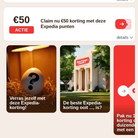
Check de aanbiedingen pagina
€50
Claim nu €50 korting met deze
(ge
Expedia punten
ACTIE
details
€50,- korting op je boeking met voldoende gespaarde
punten
Verras jezelf met
deze Expedia-
De beste Expedia-
korting!
korting ooit ..., is?
Pak nu 1
korting o
duizenden
met een a