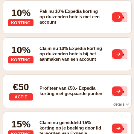
10%
Pak nu 10% Expedia korting
op duizenden hotels met een
(ge
account
KORTING
10%
Claim nu 10% Expedia korting
op duizenden hotels bij het
(ge
aanmaken van een account
KORTING
€50
Profiteer van €50,- Expedia
(ge
korting met gespaarde punten
ACTIE
details
€50,- korting bij voldoende gespaarde punten
15%
Claim nu gemiddeld 15%
korting op je boeking door lid
(ge
te worden van Expedia
KORTING