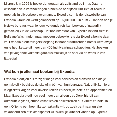
Microsoft. In 1999 is het verder gegaan als zelfstandige firma. Daarna
wisselden vele veranderingen binnen de bedrijfscultuur zich af zowel in
groei als in bijvoorbeeld overnames. Expedia.com is de reiswebsite van
Expedia Group en werd gelanceerd op 16 juli 2001. In ruim 70 landen heb je
fysieke bureaus waar je jouw volgende reis kan boeken, of natuurlijk
gemakkelijk in de webshop. Het hoofdkantoor van Expedia bevind zicht in
Bellevue Washington maar met een geboekte reis via Expedia ben je daar
zo! Expedia biedt reizigers toegang tot honderdduizenden hotels wereldwijd
én je hebt keuze uit meer dan 400 luchtvaartmaatschappijen. Het boeken
van je volgende vakantie gaat dus makkelijk en snel via de website van
Expedia!
Wat kun je allemaal boeken bij Expedia
Expedia biedt jou als reiziger mega veel services en diensten aan die je
gemakkelijk boekt op de site of in één van hun bureaus. Natuurlijk kun je er
vliegtickets krijgen voor diverse reizen en heerlijke hotels en appartementen.
Maar Expedia biedt nog veel meer dan alleen dat. Denk hierbij aan
autohuur, citytrips, cruise vakanties en pakketreizen dus vlucht en hotel in
één. Of je nu een heerlijke zonvakantie wil, op zoek bent naar unieke
vakantiehuizen of lekker sportief wilt skiën, je kunt het vinden op Expedia.