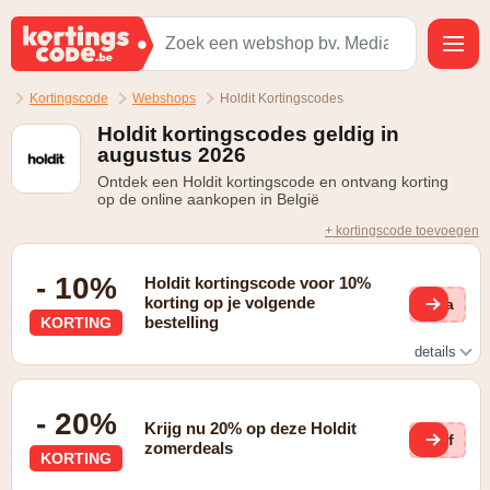
Kortingscode
Webshops
Holdit Kortingscodes
Holdit kortingscodes geldig in
augustus 2026
Ontdek een Holdit kortingscode en ontvang korting
op de online aankopen in België
+ kortingscode toevoegen
- 10%
Holdit kortingscode voor 10%
korting op je volgende
via
bestelling
KORTING
details
10% korting na inschrijving voor de nieuwsbrief
- 20%
Krijg nu 20% op deze Holdit
xjf
zomerdeals
KORTING