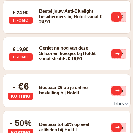
Bestel jouw Anti-Bluelight
€ 24,90
beschermers bij Holdit vanaf €
9PS
PROMO
24,90
Geniet nu nog van deze
€ 19,90
Siliconen hoesjes bij Holdit
6Re
PROMO
vanaf slechts € 19,90
- €6
Bespaar €6 op je online
BFo
bestelling bij Holdit
KORTING
details
Gratis verzending vanaf €24,90
- 50%
Bespaar tot 50% op veel
j8a
artikelen bij Holdit
KORTING