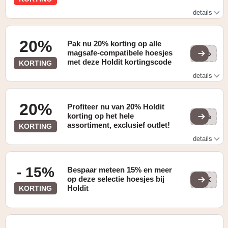
details
Check de online promoties
20%
Pak nu 20% korting op alle
magsafe-compatibele hoesjes
Sco
met deze Holdit kortingscode
KORTING
details
20% korting op alle MagSafe-compatibele hoesjes
20%
Profiteer nu van 20% Holdit
korting op het hele
(ge
assortiment, exclusief outlet!
KORTING
details
20% korting op het hele assortiment, exclusief outlet
- 15%
Bespaar meteen 15% en meer
op deze selectie hoesjes bij
n8K
Holdit
KORTING