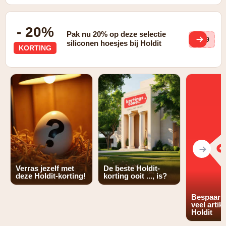
- 20%
Pak nu 20% op deze selectie
Cb9
siliconen hoesjes bij Holdit
KORTING
Verras jezelf met
De beste Holdit-
deze Holdit-korting!
korting ooit ..., is?
Bespaar t
veel artik
Holdit