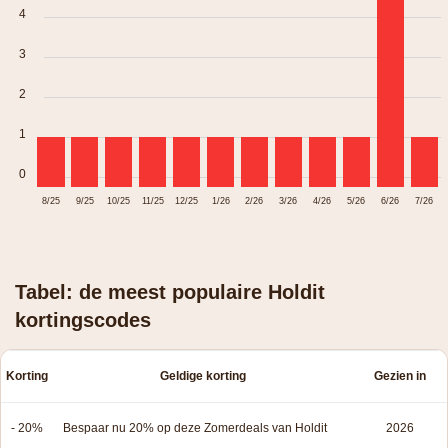
4
3
2
1
0
8/25
9/25
10/25
11/25
12/25
1/26
2/26
3/26
4/26
5/26
6/26
7/26
Tabel: de meest populaire Holdit
kortingscodes
Korting
Geldige korting
Gezien in
- 20%
Bespaar nu 20% op deze Zomerdeals van Holdit
2026