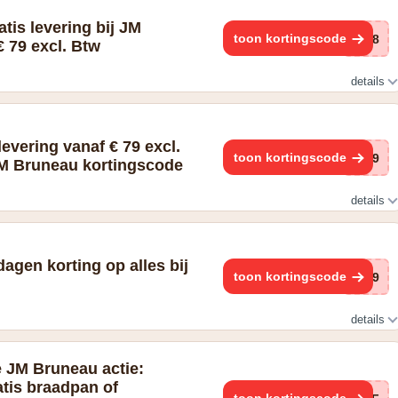
atis levering bij JM
toon kortingscode
BR8
 79 excl. Btw
details
levering vanaf € 79 excl.
toon kortingscode
B29
M Bruneau kortingscode
details
dagen korting op alles bij
toon kortingscode
B29
details
nt geldig zolang de voorraad strekt, gedurende 8 dagen na
 niet van toepassing op computersupplies, elektronisch materiaal,
e JM Bruneau actie:
ks, artikels reeds in promotie, smartphones Apple en Samsung en
tis braadpan of
h enkel tot personen, bedrijven, instellingen en vrije beroepen die
toon kortingscode