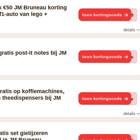
jk €50 JM Bruneau korting
 f1-auto van lego +
toon kortingscode
B29
details
dspreker of €50 korting
ratis post-it notes bij JM
toon kortingscode
(ge
ratis op koffiemachines,
en theedispensers bij JM
toon kortingscode
(ge
details
 en suiker, theedispenser
tis set gietijzeren
j je JM Bruneau