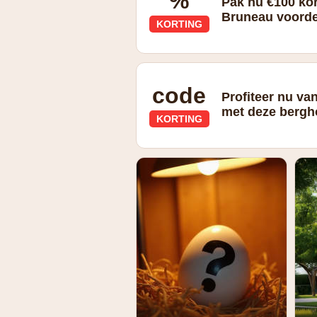
%
Pak nu €100 ko
Bruneau voord
KORTING
code
Profiteer nu v
met deze bergh
KORTING