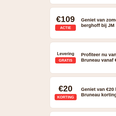
Ontdek alle promo's op de homepagina
€109
Geniet van zom
berghoff bij J
ACTIE
Levering
Profiteer nu van
Bruneau vanaf €
GRATIS
Gratis levering vanaf € 79 excl. btw
€20
Geniet van €20
Bruneau kortin
KORTING
Korting van €20 excl. btw vanaf €79 e