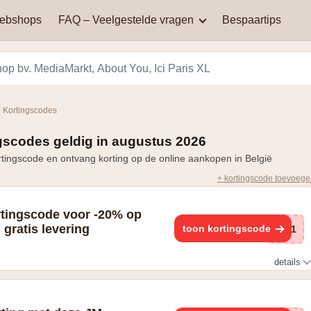
webshops
FAQ – Veelgestelde vragen
Bespaartips
AliExpress
Aqualibi
Waar kan je kortingscodes
Waarom werkt mijn
vinden?
kortingscode niet?
Hey! telecom
ICI PARIS XL
 Kortingscodes
Black Friday in België: een
Miinto
Pizza hut
dag van spectaculaire
gscodes geldig in augustus 2026
Hoe bereken je korting?
kortingen en aanbiedingen
ingscode en ontvang korting op de online aankopen in België
Smeg
Vanden Borre
+ kortingscode toevoeg
Zooplus
tingscode voor -20% op
gratis levering
toon kortingscode
BI1
details