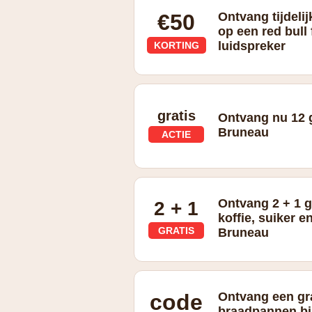
€50
Ontvang tijdeli
op een red bull
luidspreker
KORTING
Deze Red Bull F1-auto van Lego + lui
gratis
Ontvang nu 12 g
Bruneau
ACTIE
Ontvang 2 + 1 g
2 + 1
koffie, suiker 
GRATIS
Bruneau
2 + 1 gratis op koffiemachines, koffie
code
Ontvang een gra
braadpannen bi