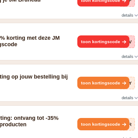
toon kortingscode
BWF
details
ang uw set bij uw bestelling
0% korting met deze JM
toon kortingscode
BJV
gscode
details
ting op jouw bestelling bij
toon kortingscode
E9Y
details
en en krijg de verzending twv. €9,90 cadeau!
ting: ontvang tot -35%
 producten
toon kortingscode
HvR