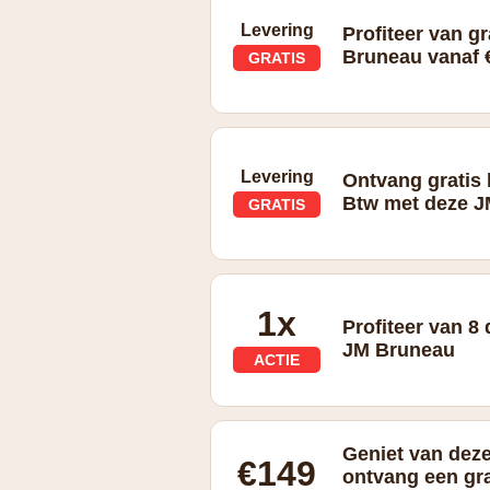
Levering
Profiteer van gr
Bruneau vanaf €
GRATIS
Gratis levering vanaf € 79 excl. btw
Levering
Ontvang gratis 
Btw met deze J
GRATIS
Gratis levering vanaf € 79 excl. btw
1x
Profiteer van 8 
JM Bruneau
ACTIE
Niet-cumuleerbaar aanbod, 1x per kla
verzending van dit bericht. Kortingen
Geniet van dez
bepaalde cartridges/toners, multipac
€149
ontvang een gra
levensmiddelen. Onze website richt zic