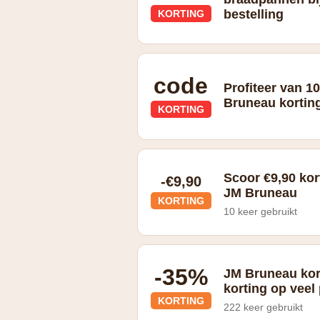
bestelling
KORTING
Gietijzeren braadpannen Combekk ontv
code
Profiteer van 1
Bruneau kortin
KORTING
Voordeelcode: **BJV082*
Scoor €9,90 kor
-€9,90
JM Bruneau
KORTING
10 keer gebruikt
Bestel voor minstens €74 aan product
-35%
JM Bruneau kor
korting op veel
KORTING
222 keer gebruikt