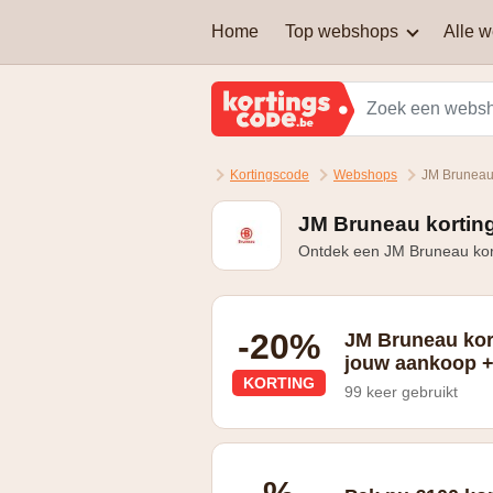
Home
Top webshops
Alle 
AEG
Welke soort kortingscodes
zijn er?
Brussels Airlines
Kortingscode
Webshops
JM Bruneau
Kan je een kortingscode
Martin's Hotels
combineren om nog extra
korting te krijgen?
JM Bruneau kortin
Ontdek een JM Bruneau kort
Samsung
Zalando Lounge
-20%
JM Bruneau kor
jouw aankoop + 
KORTING
99 keer gebruikt
vanaf €49 excl. BTW bestelbedrag