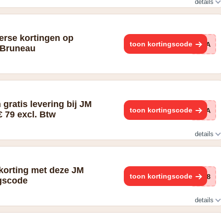
details
 en scoor kortingen tot -35% op een selectie artikelen
erse kortingen op
toon kortingscode
BWA
M Bruneau
 gratis levering bij JM
toon kortingscode
BWA
 79 excl. Btw
details
 korting met deze JM
toon kortingscode
BR8
gscode
details
xcl. btw - Volledige voorwaarden op onze site.