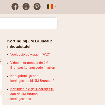
Facebook
Instagram
Pinterest
Français
Bloomon
Wanneer vind je het vaakst
een werkende
kortingscode?
Just Russel
Korting bij JM Bruneau:
Plopsaland Theater Hotel
inhoudstafel
FAQ – Veelgestelde vragen
WONDR
Veelgestelde vragen (FAQ)
en
Video: hier moet je de JM
Bruneau kortingscode invullen
Hoe gebruik je een
kortingscode bij JM Bruneau?
Kortingen die gelijkaardig zijn
aan de JM Bruneau
kortingscodes