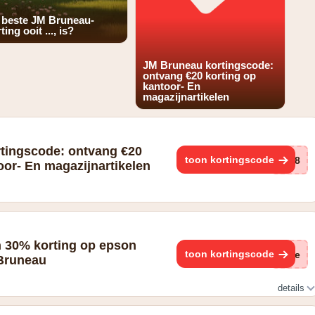
 beste JM Bruneau-
ting ooit ..., is?
JM Bruneau kortingscode:
ontvang €20 korting op
kantoor- En
magazijnartikelen
tingscode: ontvang €20
toon kortingscode
BR8
oor- En magazijnartikelen
n 30% korting op epson
toon kortingscode
(ge
 Bruneau
details