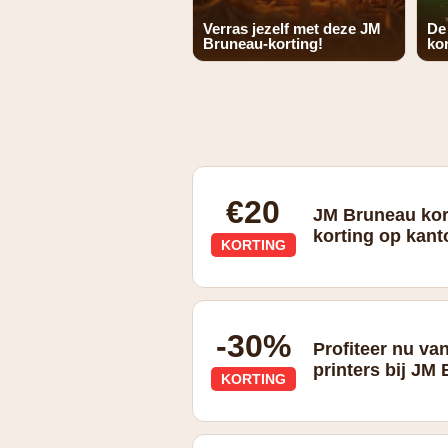
Verras jezelf met deze JM
De
Bruneau-korting!
kor
€20
JM Bruneau kor
korting op kant
KORTING
-30%
Profiteer nu va
printers bij JM
KORTING
-30% korting op Epson printer