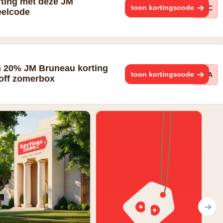
rting met deze JM
toon kortingscode
BVC
eelcode
an 20% JM Bruneau korting
toon kortingscode
BWA
off zomerbox