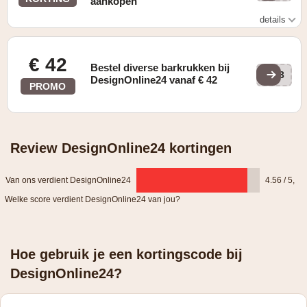
aankopen
details
Gevonden op de "Acties" pagina
€ 42
Bestel diverse barkrukken bij
Vl3
DesignOnline24 vanaf € 42
PROMO
Review DesignOnline24 kortingen
Van ons verdient DesignOnline24
4.56 / 5
,
Welke score verdient DesignOnline24 van jou?
Hoe gebruik je een kortingscode bij
DesignOnline24?