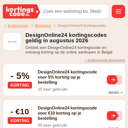
Kortingscode
Webshops
DesignOnline24 Kortingscodes
DesignOnline24 kortingscodes
geldig in augustus 2026
Ontdek een DesignOnline24 kortingscode en
ontvang korting op de online aankopen in België
+ kortingscode toevoegen
DesignOnline24 kortingscode
- 5%
voor 5% korting op je
WEL
bestelling
KORTING
25 keer gebruikt
details
Geldig op je eerste bestelling
DesignOnline24 kortingscode
- €10
voor €10 korting op je
DES
bestelling
KORTING
45 keer gebruikt