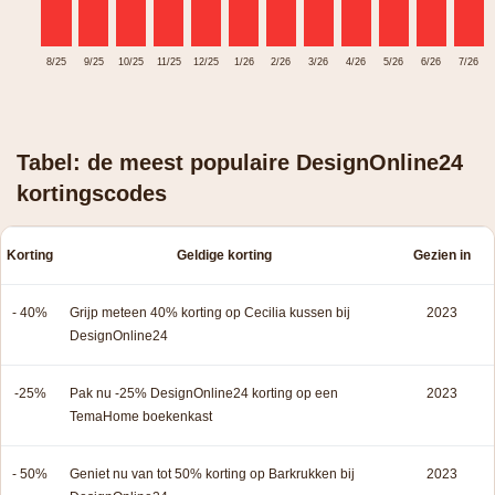
8/25
9/25
10/25
11/25
12/25
1/26
2/26
3/26
4/26
5/26
6/26
7/26
Tabel: de meest populaire DesignOnline24
kortingscodes
Korting
Geldige korting
Gezien in
- 40%
Grijp meteen 40% korting op Cecilia kussen bij
2023
DesignOnline24
-25%
Pak nu -25% DesignOnline24 korting op een
2023
TemaHome boekenkast
- 50%
Geniet nu van tot 50% korting op Barkrukken bij
2023