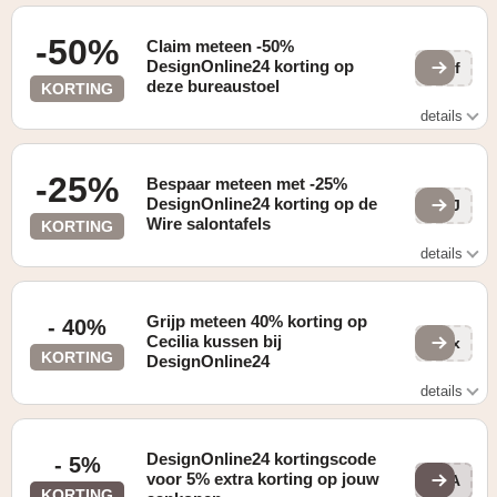
-50%
Claim meteen -50%
DesignOnline24 korting op
Lvf
deze bureaustoel
KORTING
details
Gevonden op de "Aanbiedingen" pagina
-25%
Bespaar meteen met -25%
DesignOnline24 korting op de
whJ
Wire salontafels
KORTING
details
Gevonden op de "Outlet" pagina
Grijp meteen 40% korting op
- 40%
Cecilia kussen bij
Bax
KORTING
DesignOnline24
details
Gevonden op de "Outlet" pagina
DesignOnline24 kortingscode
- 5%
voor 5% extra korting op jouw
BLA
KORTING