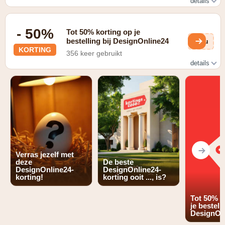
details
Geldig op je eerste bestelling
- 50%
Tot 50% korting op je
bestelling bij DesignOnline24
Evu
KORTING
356 keer gebruikt
details
Geldig op artikelen in de outlet
Verras jezelf met
deze
De beste
DesignOnline24-
DesignOnline24-
korting!
korting ooit ..., is?
Tot 50% k
je bestelli
DesignOn