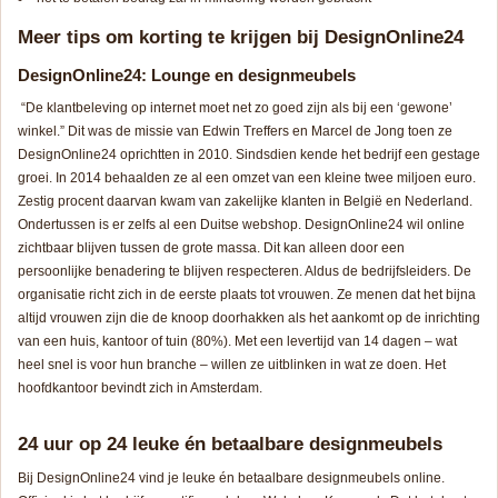
Meer tips om korting te krijgen bij DesignOnline24
DesignOnline24: Lounge en designmeubels
“
De klantbeleving op internet moet net zo goed zijn als bij een ‘gewone’
winkel
.” Dit was de missie van Edwin Treffers en Marcel de Jong toen ze
DesignOnline24 oprichtten in 2010. Sindsdien kende het bedrijf een gestage
groei. In 2014 behaalden ze al een omzet van een kleine twee miljoen euro.
Zestig procent daarvan kwam van zakelijke klanten in België en Nederland.
Ondertussen is er zelfs al een Duitse webshop. DesignOnline24 wil online
zichtbaar blijven tussen de grote massa. Dit kan alleen door een
persoonlijke benadering te blijven respecteren. Aldus de bedrijfsleiders. De
organisatie richt zich in de eerste plaats tot vrouwen. Ze menen dat het bijna
altijd vrouwen zijn die de knoop doorhakken als het aankomt op de inrichting
van een huis, kantoor of tuin (80%). Met een levertijd van 14 dagen – wat
heel snel is voor hun branche – willen ze uitblinken in wat ze doen. Het
hoofdkantoor bevindt zich in Amsterdam.
24 uur op 24 leuke én betaalbare designmeubels
Bij DesignOnline24 vind je leuke én betaalbare designmeubels online.