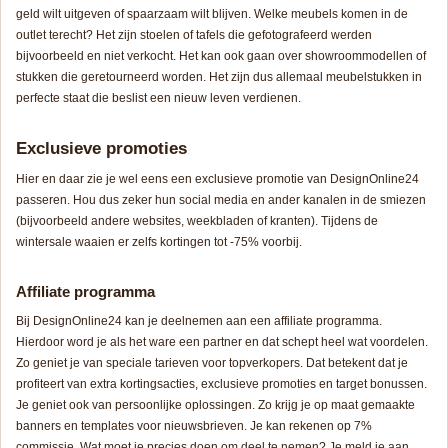
geld wilt uitgeven of spaarzaam wilt blijven. Welke meubels komen in de
outlet terecht? Het zijn stoelen of tafels die gefotografeerd werden
bijvoorbeeld en niet verkocht. Het kan ook gaan over showroommodellen of
stukken die geretourneerd worden. Het zijn dus allemaal meubelstukken in
perfecte staat die beslist een nieuw leven verdienen.
Exclusieve promoties
Hier en daar zie je wel eens een exclusieve promotie van DesignOnline24
passeren. Hou dus zeker hun social media en ander kanalen in de smiezen
(bijvoorbeeld andere websites, weekbladen of kranten). Tijdens de
wintersale waaien er zelfs kortingen tot -75% voorbij.
Affiliate programma
Bij DesignOnline24 kan je deelnemen aan een affiliate programma.
Hierdoor word je als het ware een partner en dat schept heel wat voordelen.
Zo geniet je van speciale tarieven voor topverkopers. Dat betekent dat je
profiteert van extra kortingsacties, exclusieve promoties en target bonussen.
Je geniet ook van persoonlijke oplossingen. Zo krijg je op maat gemaakte
banners en templates voor nieuwsbrieven. Je kan rekenen op 7%
commissie. Wat moet je precies doen om deel te nemen? Je meld je aan,