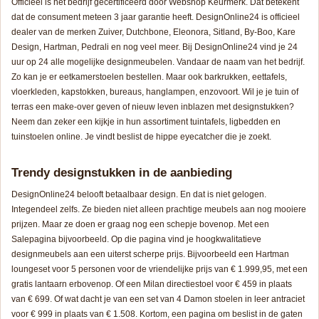
Officieel is het bedrijf gecertificeerd door Webshop Keurmerk. Dat betekent
dat de consument meteen 3 jaar garantie heeft. DesignOnline24 is officieel
dealer van de merken Zuiver, Dutchbone, Eleonora, Sitland, By-Boo, Kare
Design, Hartman, Pedrali en nog veel meer. Bij DesignOnline24 vind je 24
uur op 24 alle mogelijke designmeubelen. Vandaar de naam van het bedrijf.
Zo kan je er eetkamerstoelen bestellen. Maar ook barkrukken, eettafels,
vloerkleden, kapstokken, bureaus, hanglampen, enzovoort. Wil je je tuin of
terras een make-over geven of nieuw leven inblazen met designstukken?
Neem dan zeker een kijkje in hun assortiment tuintafels, ligbedden en
tuinstoelen online. Je vindt beslist de hippe eyecatcher die je zoekt.
Trendy designstukken in de aanbieding
DesignOnline24 belooft betaalbaar design. En dat is niet gelogen.
Integendeel zelfs. Ze bieden niet alleen prachtige meubels aan nog mooiere
prijzen. Maar ze doen er graag nog een schepje bovenop. Met een
Salepagina bijvoorbeeld. Op die pagina vind je hoogkwalitatieve
designmeubels aan een uiterst scherpe prijs. Bijvoorbeeld een Hartman
loungeset voor 5 personen voor de vriendelijke prijs van € 1.999,95, met een
gratis lantaarn erbovenop. Of een Milan directiestoel voor € 459 in plaats
van € 699. Of wat dacht je van een set van 4 Damon stoelen in leer antraciet
voor € 999 in plaats van € 1.508. Kortom, een pagina om beslist in de gaten