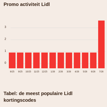
Promo activiteit Lidl
3
2
1
0
8/25
9/25
10/25
11/25
12/25
1/26
2/26
3/26
4/26
5/26
6/26
7/26
Tabel: de meest populaire Lidl
kortingscodes