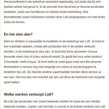
Het assortiment in de webshop verandert regelmatig, net zoals dat bij een
fysieke winkel het geval is. In de periode voor kerst kan je diverse producten
bestellen, zoals een kerstboom en allerlei leuke verlichting. Ook
themafeesten zoals Halloween worden door Lidl aangegrepen om met leuke
acties te komen.
En het eten dan?
Eten en drinken is nauwelijks te bestellen in de webshop van Lidl. Je kunt er
wel inspiratie opdoen, omdat alle producten die in de winkel verkocht
worden, in de webshop te zien zijn. Je kunt dus thuis opzoeken of jouw
favoriete merk cola of chips verkocht wordt. Zo geldt het voor ieder product.
Chocolade, melk of puur. Je kunt zelfs op zoek gaan naar een fles jenever.
Momenteel is het dus nog niet mogelijk om online je boodschappen te
bestellen bij Lidl. De meeste andere supermarkten bieden deze service al
wel aan. Het zou dus niet vreemd zijn als Lidl dit in de toekomst ook mogelijk
gaat maken.
Welke merken verkoopt Lidl?
Bij Lidl zijn producten van zowel bekende merken te koop als van minder
bekende merken. Jupiler, van het bier, is vooral in de fysieke winkels van Lidl