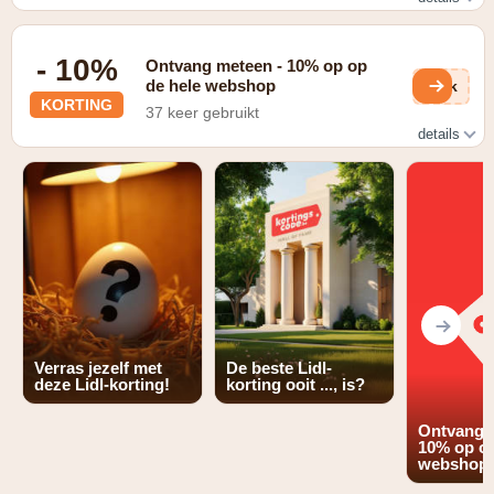
Gratis verzending vanaf € 30
- 10%
Ontvang meteen - 10% op op
de hele webshop
V7k
KORTING
37 keer gebruikt
details
Geldig na inschrijving voor de nieuwsbrief
Verras jezelf met
De beste Lidl-
deze Lidl-korting!
korting ooit ..., is?
Ontvang 
10% op op
webshop