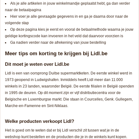
Als je alle artikelen in jouw winkelmandje geplaatst hebt, ga dan verder
naar de betaalpagina
Hier voer je alle gevraagde gegevens in en ga je daarna door naar de
volgende stap
Op deze pagina kies je eerst en vooral de betaalmethode waarna je jouw
geldige kortingscode kan invoeren in het veld dat daarvoor voorzien is
Ga nadien verder naar de afrekening van jouw bestelling
Meer tips om korting te krijgen bij Lidl.be
Dit moet je weten over Lidl.be
Lidl is een van oorsprong Duitse supermarktketen. De eerste winkel werd in
1973 geopend in Ludwigshafen. Inmiddels heeft Lidl meer dan 11.000
winkels in 23 landen, waaronder België. De eerste filialen in België openden
in 1995 de deuren. Op dit moment zijn er vijf distributiecentra voor de
Belgische en Luxemburgse markt. Die staan in Courcelles, Genk. Gullegem,
Marche-en-Famenne en Sint-Niklaas.
Welke producten verkoopt Lidl?
Het is goed om te weten dat er bij Lidl verschil zit tussen wat je in de
webshop kunt bestellen en de producten die je in de winkels kunt kopen.