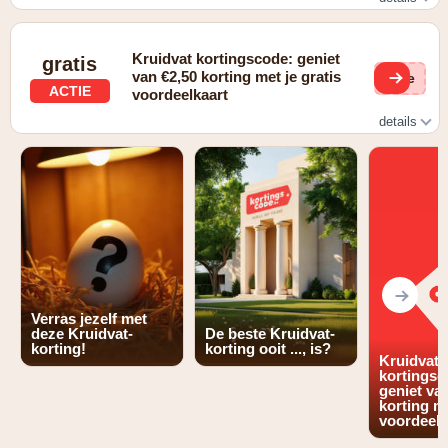
Elke week zijn er nieuwe aanbiedingen tot wel 30% korting
Kruidvat kortingscode: geniet
gratis
van €2,50 korting met je gratis
(ge
ACTIE
voordeelkaart
details
€2,50 korting bij gebruik van de gratis voordeelkaart
Verras jezelf met
deze Kruidvat-
De beste Kruidvat-
korting!
korting ooit ..., is?
Kruidvat
kortingsc
geniet va
korting me
voordeelk