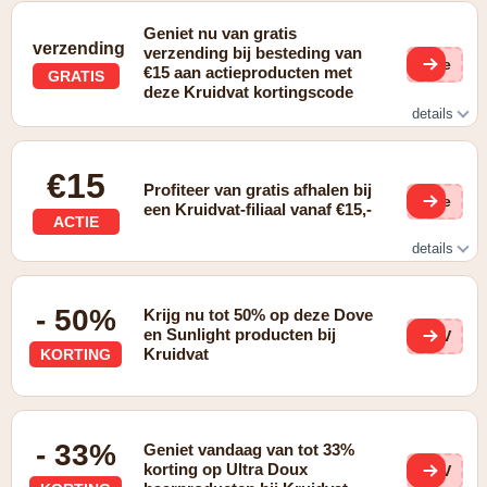
Geniet nu van gratis
verzending
verzending bij besteding van
(ge
€15 aan actieproducten met
GRATIS
deze Kruidvat kortingscode
details
Gratis verzending bij besteding van €15,- aan
actieproducten voorzien van een 'gratis verzending' sticker
€15
Profiteer van gratis afhalen bij
(ge
een Kruidvat-filiaal vanaf €15,-
ACTIE
details
Gratis afhalen bij een Kruidvat-filiaal vanaf €15,-
- 50%
Krijg nu tot 50% op deze Dove
en Sunlight producten bij
s1V
Kruidvat
KORTING
- 33%
Geniet vandaag van tot 33%
korting op Ultra Doux
0tV