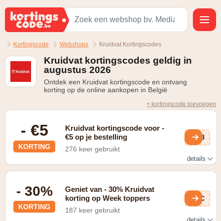
Kortingscode
Webshops
Kruidvat Kortingscodes
Kruidvat kortingscodes geldig in
augustus 2026
Ontdek een Kruidvat kortingscode en ontvang
korting op de online aankopen in België
+ kortingscode toevoegen
- €5
Kruidvat kortingscode voor -
€5 op je bestelling
YS3
KORTING
276 keer gebruikt
details
Geldig bij een bestelling vanaf €15 in de vorm van gratis
verzending
- 30%
Geniet van - 30% Kruidvat
korting op Week toppers
uGC
KORTING
187 keer gebruikt
details