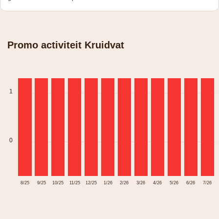
Promo activiteit Kruidvat
1
0
8/25
9/25
10/25
11/25
12/25
1/26
2/26
3/26
4/26
5/26
6/26
7/26