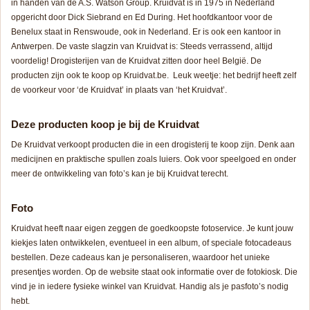
in handen van de A.S. Watson Group. Kruidvat is in 1975 in Nederland
opgericht door Dick Siebrand en Ed During. Het hoofdkantoor voor de
Benelux staat in Renswoude, ook in Nederland. Er is ook een kantoor in
Antwerpen. De vaste slagzin van Kruidvat is: Steeds verrassend, altijd
voordelig! Drogisterijen van de Kruidvat zitten door heel België. De
producten zijn ook te koop op Kruidvat.be. Leuk weetje: het bedrijf heeft zelf
de voorkeur voor ‘de Kruidvat’ in plaats van ‘het Kruidvat’.
Deze producten koop je bij de Kruidvat
De Kruidvat verkoopt producten die in een drogisterij te koop zijn. Denk aan
medicijnen en praktische spullen zoals luiers. Ook voor speelgoed en onder
meer de ontwikkeling van foto’s kan je bij Kruidvat terecht.
Foto
Kruidvat heeft naar eigen zeggen de goedkoopste fotoservice. Je kunt jouw
kiekjes laten ontwikkelen, eventueel in een album, of speciale fotocadeaus
bestellen. Deze cadeaus kan je personaliseren, waardoor het unieke
presentjes worden. Op de website staat ook informatie over de fotokiosk. Die
vind je in iedere fysieke winkel van Kruidvat. Handig als je pasfoto’s nodig
hebt.