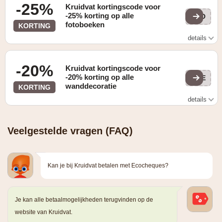
-25%
Kruidvat kortingscode voor
-25% korting op alle
8BO
fotoboeken
KORTING
details
Gevonden op de "Aanbiedingen" pagina
-20%
Kruidvat kortingscode voor
-20% korting op alle
7DE
wanddecoratie
KORTING
details
Gevonden op de "HOME" pagina
Veelgestelde vragen (FAQ)
Kan je bij Kruidvat betalen met Ecocheques?
Je kan alle betaalmogelijkheden terugvinden op de
website van Kruidvat.