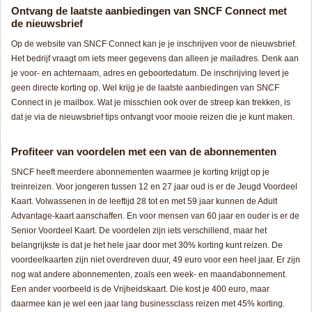
Ontvang de laatste aanbiedingen van SNCF Connect met
de nieuwsbrief
Op de website van SNCF Connect kan je je inschrijven voor de nieuwsbrief.
Het bedrijf vraagt om iets meer gegevens dan alleen je mailadres. Denk aan
je voor- en achternaam, adres en geboortedatum. De inschrijving levert je
geen directe korting op. Wel krijg je de laatste aanbiedingen van SNCF
Connect in je mailbox. Wat je misschien ook over de streep kan trekken, is
dat je via de nieuwsbrief tips ontvangt voor mooie reizen die je kunt maken.
Profiteer van voordelen met een van de abonnementen
SNCF heeft meerdere abonnementen waarmee je korting krijgt op je
treinreizen. Voor jongeren tussen 12 en 27 jaar oud is er de Jeugd Voordeel
Kaart. Volwassenen in de leeftijd 28 tot en met 59 jaar kunnen de Adult
Advantage-kaart aanschaffen. En voor mensen van 60 jaar en ouder is er de
Senior Voordeel Kaart. De voordelen zijn iets verschillend, maar het
belangrijkste is dat je het hele jaar door met 30% korting kunt reizen. De
voordeelkaarten zijn niet overdreven duur, 49 euro voor een heel jaar. Er zijn
nog wat andere abonnementen, zoals een week- en maandabonnement.
Een ander voorbeeld is de Vrijheidskaart. Die kost je 400 euro, maar
daarmee kan je wel een jaar lang businessclass reizen met 45% korting.