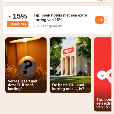
met een kortingskaart
- 15%
Tip: boek hotels met een extra
korting van 15%
HSH
KORTING
231 keer gebruikt
Verras jezelf met
deze OUI.sncf-
De beste OUI.sncf-
korting!
korting ooit ..., is?
Tip: boek
een extra
van 15%