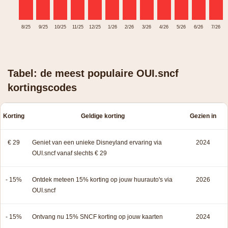
8/25
9/25
10/25
11/25
12/25
1/26
2/26
3/26
4/26
5/26
6/26
7/26
Tabel: de meest populaire OUI.sncf
kortingscodes
Korting
Geldige korting
Gezien in
€ 29
Geniet van een unieke Disneyland ervaring via
2024
OUI.sncf vanaf slechts € 29
- 15%
Ontdek meteen 15% korting op jouw huurauto's via
2026
OUI.sncf
- 15%
Ontvang nu 15% SNCF korting op jouw kaarten
2024