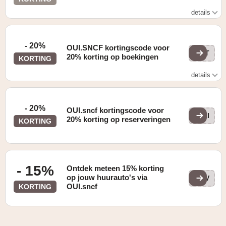
details
Zie website voor details
- 20%
OUI.SNCF kortingscode voor
AUT
20% korting op boekingen
KORTING
details
Zie website voor details
- 20%
OUI.sncf kortingscode voor
JAI
20% korting op reserveringen
KORTING
- 15%
Ontdek meteen 15% korting
op jouw huurauto's via
LdV
OUI.sncf
KORTING