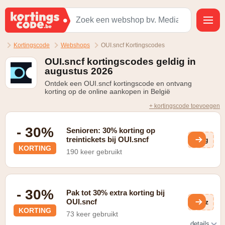
Kortingscode
Webshops
OUI.sncf Kortingscodes
OUI.sncf kortingscodes geldig in
augustus 2026
Ontdek een OUI.sncf kortingscode en ontvang
korting op de online aankopen in België
+ kortingscode toevoegen
- 30%
Senioren: 30% korting op
treintickets bij OUI.sncf
qwg
KORTING
190 keer gebruikt
- 30%
Pak tot 30% extra korting bij
OUI.sncf
z3z
KORTING
73 keer gebruikt
details