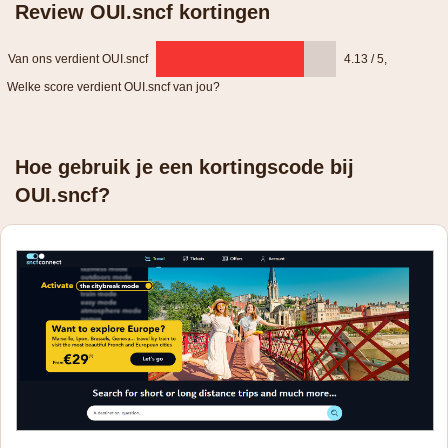
Review OUI.sncf kortingen
Van ons verdient OUI.sncf
4.13 / 5
,
Welke score verdient OUI.sncf van jou?
Hoe gebruik je een kortingscode bij
OUI.sncf?