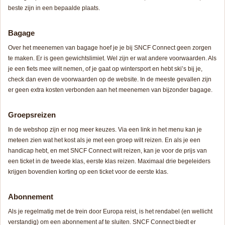
beste zijn in een bepaalde plaats.
Bagage
Over het meenemen van bagage hoef je je bij SNCF Connect geen zorgen
te maken. Er is geen gewichtslimiet. Wel zijn er wat andere voorwaarden. Als
je een fiets mee wilt nemen, of je gaat op wintersport en hebt ski’s bij je,
check dan even de voorwaarden op de website. In de meeste gevallen zijn
er geen extra kosten verbonden aan het meenemen van bijzonder bagage.
Groepsreizen
In de webshop zijn er nog meer keuzes. Via een link in het menu kan je
meteen zien wat het kost als je met een groep wilt reizen. En als je een
handicap hebt, en met SNCF Connect wilt reizen, kan je voor de prijs van
een ticket in de tweede klas, eerste klas reizen. Maximaal drie begeleiders
krijgen bovendien korting op een ticket voor de eerste klas.
Abonnement
Als je regelmatig met de trein door Europa reist, is het rendabel (en wellicht
verstandig) om een abonnement af te sluiten. SNCF Connect biedt er