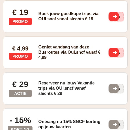
€ 19
Boek jouw goedkope trips via
fgp
OUI.sncf vanaf slechts € 19
PROMO
Geniet vandaag van deze
€ 4,99
Busroutes via Oui.sncf vanaf €
Civ
PROMO
4,99
€ 29
Reserveer nu jouw Vakantie
trips via OUI.sncf vanaf
s9o
slechts € 29
ACTIE
- 15%
Ontvang nu 15% SNCF korting
BOE
op jouw kaarten
KORTING