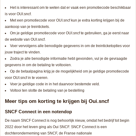
Het is interessant om te weten dat er vaak een promotiecode beschikbaar
is voor OUI.sncf.
Met een promotiecode voor OUI.sncf kun je extra korting krijgen bij de
aankoop van je treintickets.
Om je geldige promotiecode voor OUI.sncf te gebruiken, ga je eerst naar
de website van OUI.sncf.
Voer vervolgens alle benodigde gegevens in om de treinticketopties voor
jouw traject te vinden.
Zodra je alle benodigde informatie hebt gevonden, vul je de gevraagde
gegevens in om de betaling te voltooien.
Op de betaalpagina krijg je de mogelijkheid om je geldige promotiecode
voor OUI.sncf in te voeren.
Voer je geldige code in in het daarvoor bestemde veld.
Voltooi ten slotte de betaling van je bestelling
Meer tips om korting te krijgen bij Oui.sncf
SNCF Connect in een notendop
De naam SNCF Connect is nog behoorlijk nieuw, omdat het bedrijf tot begin
2022 door het leven ging als Oui SNCF. SNCF Connect is een
dochteronderneming van SNCF, de Franse nationale