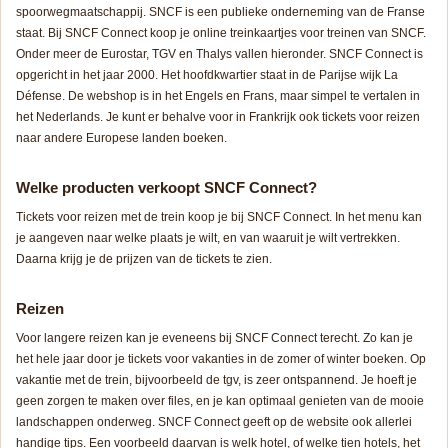
spoorwegmaatschappij. SNCF is een publieke onderneming van de Franse
staat. Bij SNCF Connect koop je online treinkaartjes voor treinen van SNCF.
Onder meer de Eurostar, TGV en Thalys vallen hieronder. SNCF Connect is
opgericht in het jaar 2000. Het hoofdkwartier staat in de Parijse wijk La
Défense. De webshop is in het Engels en Frans, maar simpel te vertalen in
het Nederlands. Je kunt er behalve voor in Frankrijk ook tickets voor reizen
naar andere Europese landen boeken.
Welke producten verkoopt SNCF Connect?
Tickets voor reizen met de trein koop je bij SNCF Connect. In het menu kan
je aangeven naar welke plaats je wilt, en van waaruit je wilt vertrekken.
Daarna krijg je de prijzen van de tickets te zien.
Reizen
Voor langere reizen kan je eveneens bij SNCF Connect terecht. Zo kan je
het hele jaar door je tickets voor vakanties in de zomer of winter boeken. Op
vakantie met de trein, bijvoorbeeld de tgv, is zeer ontspannend. Je hoeft je
geen zorgen te maken over files, en je kan optimaal genieten van de mooie
landschappen onderweg. SNCF Connect geeft op de website ook allerlei
handige tips. Een voorbeeld daarvan is welk hotel, of welke tien hotels, het