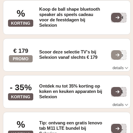
Koop de ball shape bluetooth
%
speaker als speels cadeau
AUH
voor de feestdagen bij
KORTING
Selexion
€ 179
Scoor deze selectie TV's bij
QIc
Selexion vanaf slechts € 179
PROMO
details
Zie website voor details
- 35%
Ontdek nu tot 35% korting op
koken en keuken apparaten bij
Qd1
Selexion
KORTING
details
Zie website voor details
%
Tip: ontvang een gratis lenovo
tab M11 LTE bundel bij
ITL