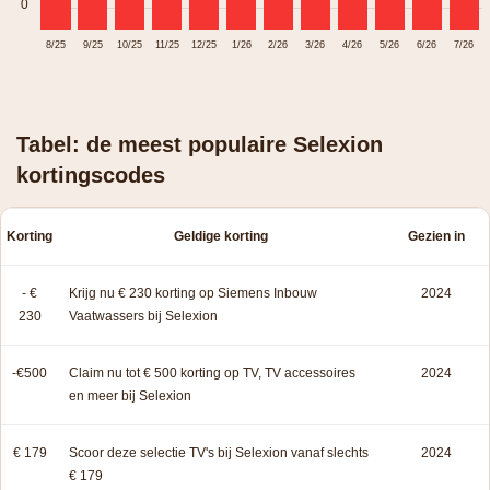
0
8/25
9/25
10/25
11/25
12/25
1/26
2/26
3/26
4/26
5/26
6/26
7/26
Tabel: de meest populaire Selexion
kortingscodes
Korting
Geldige korting
Gezien in
- €
Krijg nu € 230 korting op Siemens Inbouw
2024
230
Vaatwassers bij Selexion
-€500
Claim nu tot € 500 korting op TV, TV accessoires
2024
en meer bij Selexion
€ 179
Scoor deze selectie TV's bij Selexion vanaf slechts
2024
€ 179