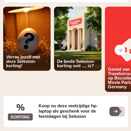
Verras jezelf met
deze Selexion-
De beste Selexion-
korting!
korting ooit ..., is?
Geniet van 
Travelcircu
op Bezoek
Movie Park
Germany
%
Koop nu deze veelzijdige hp-
laptop als geschenk voor de
ITH
feestdagen bij Selexion
KORTING