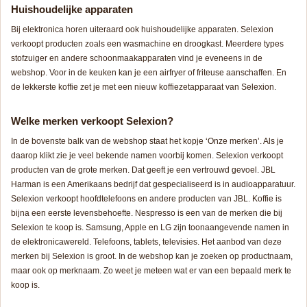
Huishoudelijke apparaten
Bij elektronica horen uiteraard ook huishoudelijke apparaten. Selexion
verkoopt producten zoals een wasmachine en droogkast. Meerdere types
stofzuiger en andere schoonmaakapparaten vind je eveneens in de
webshop. Voor in de keuken kan je een airfryer of friteuse aanschaffen. En
de lekkerste koffie zet je met een nieuw koffiezetapparaat van Selexion.
Welke merken verkoopt Selexion?
In de bovenste balk van de webshop staat het kopje ‘Onze merken’. Als je
daarop klikt zie je veel bekende namen voorbij komen. Selexion verkoopt
producten van de grote merken. Dat geeft je een vertrouwd gevoel. JBL
Harman is een Amerikaans bedrijf dat gespecialiseerd is in audioapparatuur.
Selexion verkoopt hoofdtelefoons en andere producten van JBL. Koffie is
bijna een eerste levensbehoefte. Nespresso is een van de merken die bij
Selexion te koop is. Samsung, Apple en LG zijn toonaangevende namen in
de elektronicawereld. Telefoons, tablets, televisies. Het aanbod van deze
merken bij Selexion is groot. In de webshop kan je zoeken op productnaam,
maar ook op merknaam. Zo weet je meteen wat er van een bepaald merk te
koop is.