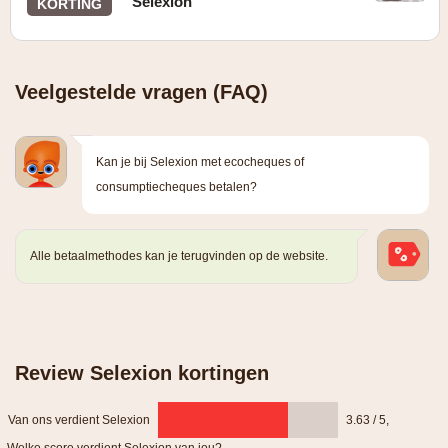
Selexion
KORTING
Veelgestelde vragen (FAQ)
Kan je bij Selexion met ecocheques of
consumptiecheques betalen?
Alle betaalmethodes kan je terugvinden op de website.
Review Selexion kortingen
Van ons verdient Selexion
3.63 / 5
,