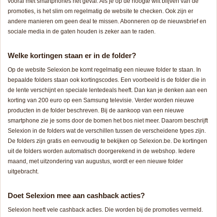
vooral met smartphones het geval. Als je op de hoogte wilt blijven van de
promoties, is het slim om regelmatig de website te checken. Ook zijn er
andere manieren om geen deal te missen. Abonneren op de nieuwsbrief en
sociale media in de gaten houden is zeker aan te raden.
Welke kortingen staan er in de folder?
Op de website Selexion.be komt regelmatig een nieuwe folder te staan. In
bepaalde folders staan ook kortingscodes. Een voorbeeld is de folder die in
de lente verschijnt en speciale lentedeals heeft. Dan kan je denken aan een
korting van 200 euro op een Samsung televisie. Verder worden nieuwe
producten in de folder beschreven. Bij de aankoop van een nieuwe
smartphone zie je soms door de bomen het bos niet meer. Daarom beschrijft
Selexion in de folders wat de verschillen tussen de verscheidene types zijn.
De folders zijn gratis en eenvoudig te bekijken op Selexion.be. De kortingen
uit de folders worden automatisch doorgerekend in de webshop. Iedere
maand, met uitzondering van augustus, wordt er een nieuwe folder
uitgebracht.
Doet Selexion mee aan cashback acties?
Selexion heeft vele cashback acties. Die worden bij de promoties vermeld.