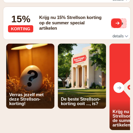
15% korting op artikelen uit de summer special categorie
15%
Krijg nu 15% Strellson korting
op de summer special
(ge
artikelen
KORTING
details
15% korting op artikelen uit de summer special categorie
Verras jezelf met
deze Strellson-
De beste Strellson-
korting!
korting ooit ..., is?
Krijg nu 
Strellson
de summe
artikelen