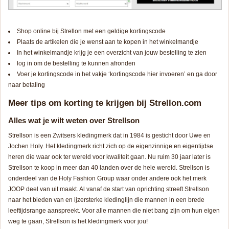
Shop online bij Strellon met een geldige kortingscode
Plaats de artikelen die je wenst aan te kopen in het winkelmandje
In het winkelmandje krijg je een overzicht van jouw bestelling te zien
log in om de bestelling te kunnen afronden
Voer je kortingscode in het vakje ‘kortingscode hier invoeren’ en ga door
naar betaling
Meer tips om korting te krijgen bij Strellon.com
Alles wat je wilt weten over Strellson
Strellson is een Zwitsers kledingmerk dat in 1984 is gesticht door Uwe en
Jochen Holy. Het kledingmerk richt zich op de eigenzinnige en eigentijdse
heren die waar ook ter wereld voor kwaliteit gaan. Nu ruim 30 jaar later is
Strellson te koop in meer dan 40 landen over de hele wereld. Strellson is
onderdeel van de Holy Fashion Group waar onder andere ook het merk
JOOP deel van uit maakt. Al vanaf de start van oprichting streeft Strellson
naar het bieden van en ijzersterke kledinglijn die mannen in een brede
leeftijdsrange aanspreekt. Voor alle mannen die niet bang zijn om hun eigen
weg te gaan, Strellson is het kledingmerk voor jou!