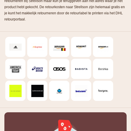
retourneren bij Strellson maar kun je teruggeven aan het adres waar je het
product hebt gekocht. De retourkosten naar Strellson zijn helemaal gratis en
je kunt het makkelijk retourneren door de retourlabel te printen via het DHL
retourportaal.