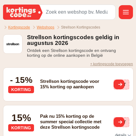
Kortingscode
Webshops
Strellson Kortingscodes
Strellson kortingscodes geldig in
augustus 2026
Ontdek een Strellson kortingscode en ontvang
korting op de online aankopen in België
+ kortingscode toevoegen
- 15%
Strellson kortingscode voor
ONT
15% korting op aankopen
KORTING
15%
Pak nu 15% korting op de
summer special collectie met
ONT
deze Strellson kortingscode
KORTING
details