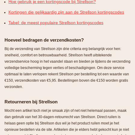
Hoe gebruik je een kortingscode bij Strellson?
Kortingen die gelijkaardig zijn aan de Strellson kortingscodes
Tabel: de meest populaire Strellson kortingscodes
Hoeveel bedragen de verzendkosten?
Bij de verzending van Strellson zijn drie criteria erg belangrijk voor hen:
snelheid, comfort en betrouwbaarheid. Strellson heeft uitstekende
verzendservice hoog in het vaandel staan en bieden je tijdens de verzending
volledige bescherming tegen verlies of beschadigingen. Om deze service
optimaal te laten verlopen rekent Strellson per bestelling tot een waarde van
€150, verzendkosten van €5,95. Bestellingen boven die €150 worden gratis
verzonden.
Retourneren bij Strellson
Mocht een artikel toch niet je smaak zijn of net niet helemaal passen, maak
dan gebruik van het 30-dagen-retourrecht van Strellson. Direct ruilen is
helaas geen optie bij Strellson dus wil je het product ruilen moet je het
opnieuw bestellen via de site. Artikelen die je elders hebt gekocht kun je niet