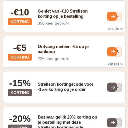
-€10
Geniet van -€10 Strellson
korting op je bestelling
i3H
KORTING
350 keer gebruikt
details
Schrijf je in op de nieuwsbrief en ontvang €10 korting op je
bestelling
-€5
Ontvang meteen -€5 op je
aankoop
DAS
KORTING
226 keer gebruikt
details
In de vorm van gratis verzending bij aankoop vanaf €150
-15%
Strellson kortingscode voor
NL-
-15% korting op je order
KORTING
-20%
Bespaar gelijk 20% korting op
je bestelling met deze
NL-
Strellson kortingscode
KORTING