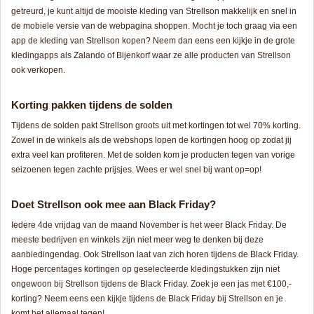
getreurd, je kunt altijd de mooiste kleding van Strellson makkelijk en snel in
de mobiele versie van de webpagina shoppen. Mocht je toch graag via een
app de kleding van Strellson kopen? Neem dan eens een kijkje in de grote
kledingapps als Zalando of Bijenkorf waar ze alle producten van Strellson
ook verkopen.
Korting pakken tijdens de solden
Tijdens de solden pakt Strellson groots uit met kortingen tot wel 70% korting.
Zowel in de winkels als de webshops lopen de kortingen hoog op zodat jij
extra veel kan profiteren. Met de solden kom je producten tegen van vorige
seizoenen tegen zachte prijsjes. Wees er wel snel bij want op=op!
Doet Strellson ook mee aan Black Friday?
Iedere 4
de
vrijdag van de maand November is het weer Black Friday. De
meeste bedrijven en winkels zijn niet meer weg te denken bij deze
aanbiedingendag. Ook Strellson laat van zich horen tijdens de Black Friday.
Hoge percentages kortingen op geselecteerde kledingstukken zijn niet
ongewoon bij Strellson tijdens de Black Friday. Zoek je een jas met €100,-
korting? Neem eens een kijkje tijdens de Black Friday bij Strellson en je
komt het allemaal tegen!