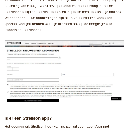
ter waarde van €10,-. Deze voucher kun je inwisselen in de webshop bij een
bestelling van €100,-. Naast deze personal voucher ontvang je met de
nieuwsbrief altijd de nieuwste trends en inspiratie rechtstreeks in je mailbox.
Wanneer er nieuwe aanbiedingen zijn of als ze individuele voordelen
speciaal voor jou hebben wordt je uiteraard ook op de hoogte gesteld
middels de nieuwsbrief.
Is er een Strellson app?
Het kledingmerk Strellson heeft van zichzelf uit geen app. Maar niet