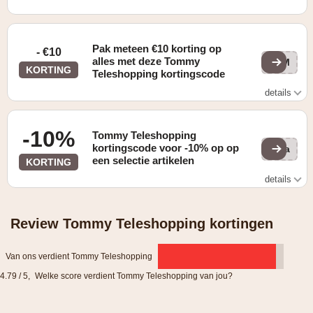
Pak meteen €10 korting op
- €10
alles met deze Tommy
ZOM
KORTING
Teleshopping kortingscode
details
Enkel geldig bij besteding vanaf €69,95
-10%
Tommy Teleshopping
kortingscode voor -10% op op
ma
een selectie artikelen
KORTING
details
Geldig op de magazijnopruiming
Review Tommy Teleshopping kortingen
Van ons verdient Tommy Teleshopping
4.79 / 5
,
Welke score verdient Tommy Teleshopping van jou?