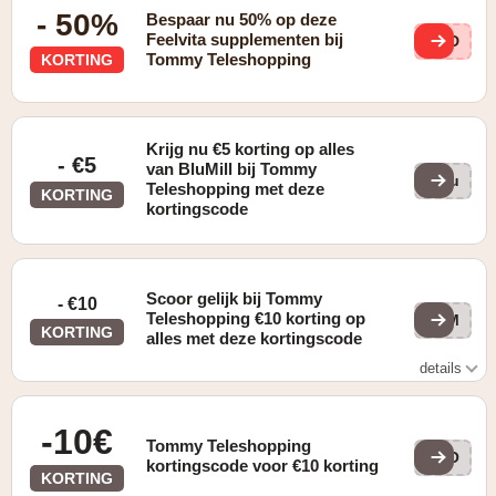
- 50%
Bespaar nu 50% op deze
Feelvita supplementen bij
CMD
Tommy Teleshopping
KORTING
Krijg nu €5 korting op alles
- €5
van BluMill bij Tommy
Blu
Teleshopping met deze
KORTING
kortingscode
Scoor gelijk bij Tommy
- €10
Teleshopping €10 korting op
ZOM
KORTING
alles met deze kortingscode
details
Enkel geldig bij een besteding vanaf €69,95
-10€
Tommy Teleshopping
TO
kortingscode voor €10 korting
KORTING