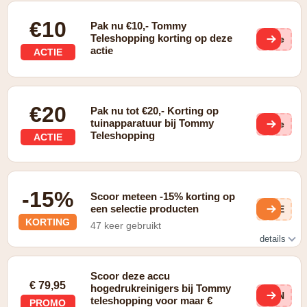
€10
Pak nu €10,- Tommy
Teleshopping korting op deze
(ge
actie
ACTIE
€20
Pak nu tot €20,- Korting op
tuinapparatuur bij Tommy
(ge
Teleshopping
ACTIE
-15%
Scoor meteen -15% korting op
een selectie producten
1kE
KORTING
47 keer gebruikt
details
Zie producten in de outlet via
https://www.tommyteleshopping.be/outlet.html
Scoor deze accu
€ 79,95
hogedrukreinigers bij Tommy
LUN
teleshopping voor maar €
PROMO