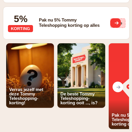
5%
Pak nu 5% Tommy
(ge
Teleshopping korting op alles
KORTING
Verras jezelf met
deze Tommy
De beste Tommy
Teleshopping-
Teleshopping-
korting!
korting ooit ..., is?
Pak nu 5
Teleshop
korting op