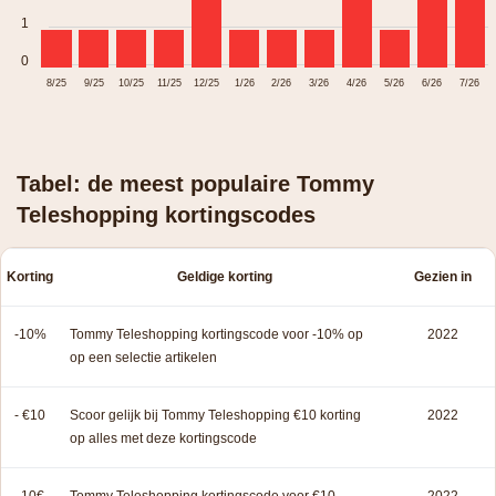
1
0
8/25
9/25
10/25
11/25
12/25
1/26
2/26
3/26
4/26
5/26
6/26
7/26
Tabel: de meest populaire Tommy
Teleshopping kortingscodes
Korting
Geldige korting
Gezien in
-10%
Tommy Teleshopping kortingscode voor -10% op
2022
op een selectie artikelen
- €10
Scoor gelijk bij Tommy Teleshopping €10 korting
2022
op alles met deze kortingscode
-10€
Tommy Teleshopping kortingscode voor €10
2022