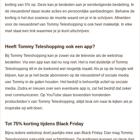
korting van 5% op. Deze kan je besteden aan je eerstvolgende bestelling. In
de nieuwsbrief staan leuke acties en persoonlijke aanbiedingen. Behalve de
korting is het dus sowieso de moeite waard om je in te schrijven. Afmelden
voor de nieuwsbrief van Tommy Teleshopping is ook heel makkelijk. In elke
mail staat een link waarmee je je kunt uitschrijven.
Heeft Tommy Teleshopping ook een app?
Bij Tommy Teleshopping kan je zowel via de televisie als de webshop
bestellen. Via een app kan dat nu nog niet. Het is niet duidelijk of Tommy
Teleshopping dit in de toekomst wel mogelijk maakt. Als je op de hoogte wilt
blijven, kan je je het beste abonneren op de nieuwsbrief of sociale media
van Tommy in de gaten houden. Het bedrijf is behoorlijk actief op sociale
media. Zodra er nieuws over een eventuele app is, zal het bedrijf dat zeker
snel communiceren. Op YouTube staan bovendien honderden
productvideo’s van Tommy Teleshopping, altijd leuk om naar te kijken als je
inspiratie op wilt doen.
Tot 75% korting tijdens Black Friday
Bijna iedere webshop doet jaarlijks mee aan Black Friday. Dan mag Tommy
Teleshopping natuurlijk niet achterblijven. De kortingen kunnen op deze dag