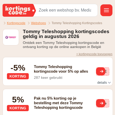
Kortingscode
Webshops
Tommy Teleshopping Kortingscodes
Tommy Teleshopping kortingscodes
geldig in augustus 2026
Ontdek een Tommy Teleshopping kortingscode en
ontvang korting op de online aankopen in België
+ kortingscode toevoegen
-5%
Tommy Teleshopping
kortingscode voor 5% op alles
ZIE
KORTING
287 keer gebruikt
details
Schrijf je in op de nieuwsbrief van Tommy Teleshopping en
ontvang een code twv. 5%
5%
Pak nu 5% korting op je
bestelling met deze Tommy
(ge
Teleshopping kortingscode
KORTING