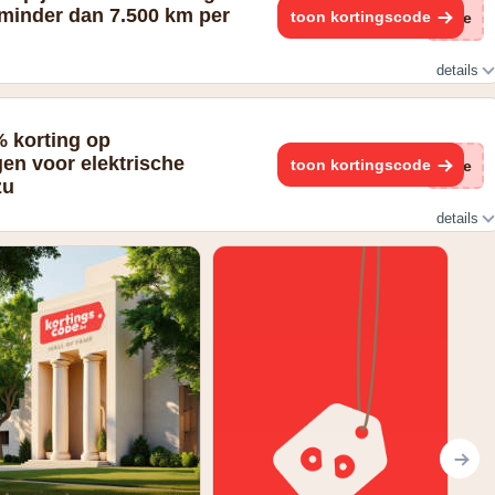
e minder dan 7.500 km per
toon kortingscode
(ge
details
 7.500 km per jaar rijdt
% korting op
en voor elektrische
toon kortingscode
(ge
zu
details
g op de ba en de omnium