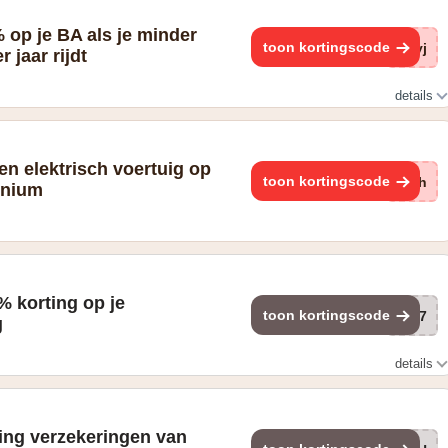
 op je BA als je minder
toon kortingscode
Myj
 jaar rijdt
details
en elektrisch voertuig op
toon kortingscode
Ayh
mnium
% korting op je
toon kortingscode
br7
g
details
ing verzekeringen van