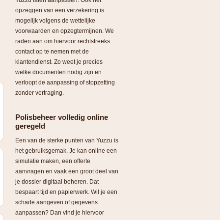
Yuzzu laten aanpassen. Ook het
opzeggen van een verzekering is
mogelijk volgens de wettelijke
voorwaarden en opzegtermijnen. We
raden aan om hiervoor rechtstreeks
contact op te nemen met de
klantendienst. Zo weet je precies
welke documenten nodig zijn en
verloopt de aanpassing of stopzetting
zonder vertraging.
Polisbeheer volledig online
geregeld
Een van de sterke punten van Yuzzu is
het gebruiksgemak. Je kan online een
simulatie maken, een offerte
aanvragen en vaak een groot deel van
je dossier digitaal beheren. Dat
bespaart tijd en papierwerk. Wil je een
schade aangeven of gegevens
aanpassen? Dan vind je hiervoor