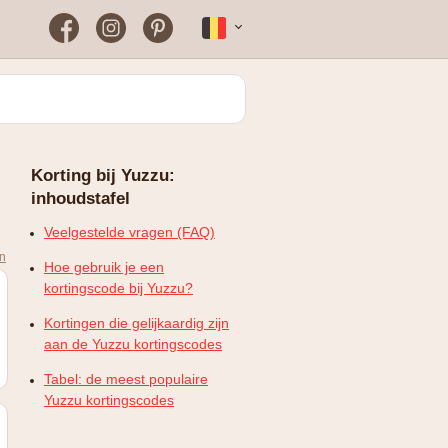
Facebook
Instagram
Pinterest
Français
Bloomon
Wanneer vind je het vaakst
een werkende
kortingscode?
Just Russel
Korting bij Yuzzu:
Plopsaland Theater Hotel
inhoudstafel
FAQ – Veelgestelde vragen
WONDR
Veelgestelde vragen (FAQ)
en
Hoe gebruik je een
kortingscode bij Yuzzu?
Kortingen die gelijkaardig zijn
aan de Yuzzu kortingscodes
Tabel: de meest populaire
Yuzzu kortingscodes