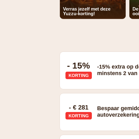
Verras jezelf met deze
De
Yuzzu-korting!
ooi
- 15%
-15% extra op d
minstens 2 van 
KORTING
dodehoekwaarschuwing, adaptieve cru
- € 281
Bespaar gemidd
autoverzekering
KORTING