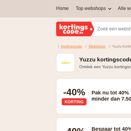
Home
Top webshops
Alle 
AEG
Welke soort kortingscodes
zijn er?
Brussels Airlines
Kortingscode
Webshops
Yuzzu Kort
Kan je een kortingscode
Martin's Hotels
combineren om nog extra
korting te krijgen?
Yuzzu kortingscode
Ontdek een Yuzzu kortingsc
Samsung
Zalando Lounge
-40%
Pak nu tot 40% 
minder dan 7.50
KORTING
tot -40% op je ba indien je minder dan
Bespaar tot 40%