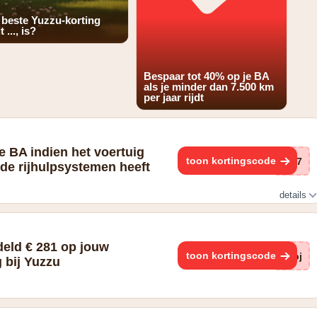
 beste Yuzzu-korting
t ..., is?
Bespaar tot 40% op je BA
als je minder dan 7.500 km
per jaar rijdt
e BA indien het voertuig
toon kortingscode
Gr7
de rijhulpsystemen heeft
details
isecontrol, automatische noodrem, voetgangersairbag
eld € 281 op jouw
toon kortingscode
Kpj
 bij Yuzzu