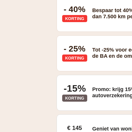
- 40%
Bespaar tot 40%
dan 7.500 km per
KORTING
BA
- 25%
Tot -25% voor e
de BA en de o
KORTING
-15%
Promo: krijg 15
autoverzekerin
KORTING
Promo
€ 145
Geniet van won