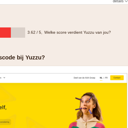
details
g op de ba en de omnium
3.62 / 5
,
Welke score verdient Yuzzu van jou?
scode bij Yuzzu?