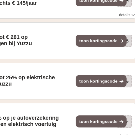
toon kortingscode
mWH
chts € 145/jaar
details
tot € 281 op
toon kortingscode
of5
en bij Yuzzu
tot 25% op elektrische
toon kortingscode
Fkw
Yuzzu
 op je autoverzekering
toon kortingscode
(ge
een elektrisch voertuig