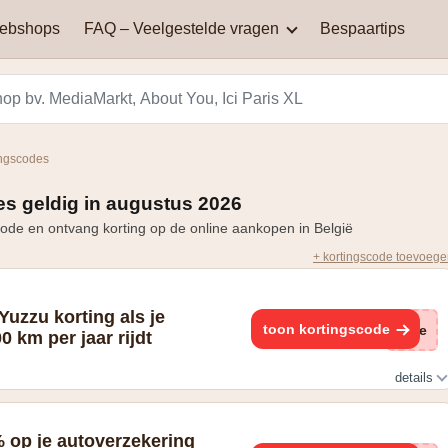
webshops
FAQ – Veelgestelde vragen
Bespaartips
AliExpress
Aqualibi
Waar kan je kortingscodes
Waarom werkt mijn
vinden?
kortingscode niet?
Hey! telecom
ICI PARIS XL
ingscodes
Black Friday in België: een
Miinto
Pizza hut
dag van spectaculaire
s geldig in augustus 2026
Hoe bereken je korting?
kortingen en aanbiedingen
ode en ontvang korting op de online aankopen in België
Smeg
Vanden Borre
+ kortingscode toevoeg
Zooplus
Yuzzu korting als je
toon kortingscode
(ge
0 km per jaar rijdt
details
 7.500 km per jaar rijdt
 op je autoverzekering