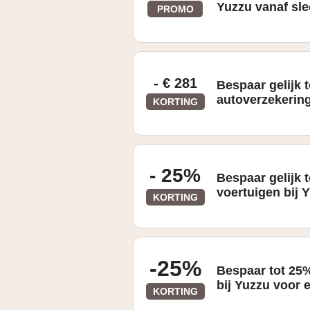
Yuzzu vanaf sle
PROMO
Zie website voor details
- € 281
Bespaar gelijk 
autoverzekering
KORTING
- 25%
Bespaar gelijk 
voertuigen bij 
KORTING
-25%
Bespaar tot 25%
bij Yuzzu voor 
KORTING