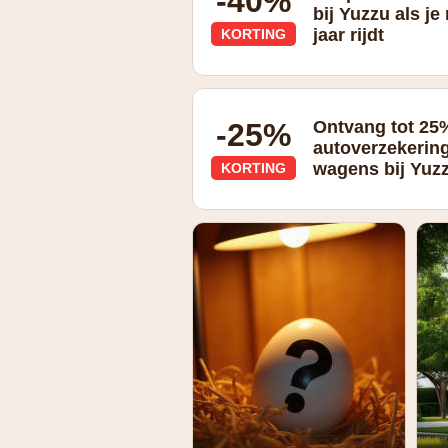
-40%
bij Yuzzu als j
jaar rijdt
KORTING
tot -40% op je ba indien je minder dan
-25%
Ontvang tot 25
autoverzekering
wagens bij Yuz
KORTING
tot -25% voor een elektrisch voertui