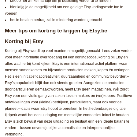
klik op het winkelmandje om je bestelling verder af te ronden
hier krijg je de mogelijkheid om een geldige Etsy kortingscode toe te
voegen
het te betalen bedrag zal in mindering worden gebracht
Meer tips om korting te krijgen bij Etsy.be
Korting bij Etsy
Korting bij Etsy wordt op veel manieren mogelijk gemaakt. Lees zeker verder
voor meer informatie over toegang tot een kortingscode, korting bij Etsy en
alles wat hierbij komt kijken. Etsy is een internationaal actief platform waar
mensen samenkomen en bijzondere producten maken, kopen én verkopen.
Het is een initiatief dat creativiteit, duurzaamheid en
community
bevordert –
Etsy’s populariteit blijft dan ook steeds groeien. Aangezien de producten
door particulieren gemaakt worden, heeft Etsy geen magazijnen. Wél zorgt
Etsy voor een vlotte gang van zaken tussen makers en (ver)kopers. Positieve
ontwikkelingen voor (kleine) bedrijven, particulieren, maar ook voor de
planeet – dát is waar Etsy hoopt te bereiken. In het hedendaagse digitale
tijdperk wordt het een uitdaging om menselijke connecties intact te houden.
Etsy is zich bewust van deze uitdaging en bestaat erin een ideale balans te
vinden – tussen onvermijdelijke automatisatie en interpersoonlijke
verbinding.