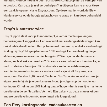
toelaten. Hiervoor neem je best rechtstreeks contact op met de verkoper van
je product. Kan deze je niet verderhelpen? In dit geval kan je ervoor kiezen
een zaak te openen via je Etsy-account. Op deze manier wordt de Etsy-
klantenservice op de hoogte gebracht van je vraag en kan deze behandeld
worden.
Etsy's klantenservice
Etsy Support
staat voor je klaar en helpt je verder met talrijke vragen,
bemerkingen of suggesties. Een overzicht met eerder gestelde vragen kan
ook duidelijkheid bieden. Ben je benieuwd naar een specifieke aanbieding?
Korting bij Etsy? Mogelijkheden tot 10% korting? Een aanbieding die je
elders tegenkwam maar nu niet terugvindt? Wens je de klantenservice
alsnog rechtstreeks te bereiken? Dit kan via een online berichtenfunctie, e-
mail of telefonische wijze. Blijf up-to-date van de recentste weetjes,
aanbiedingen en kortingen via sociale media - je vindt Etsy terug via
Instagram, Facebook, Pinterest, Twitter en YouTube. Aarzel niet en deel je
eigen creatie(s) via je eigen kanalen. Houd je volgers op de hoogte van
kortingen. Of het nu om 10% korting gaat of hoger - het is een fijne manier je
creatie(s) in de verf te zetten. Vermeld Etsy zeker - op deze manier krijgen
andere creatievelingen nóg meer inspiratie toegestuurd.
Een Etsy kortingscode, cadeaukaarten en