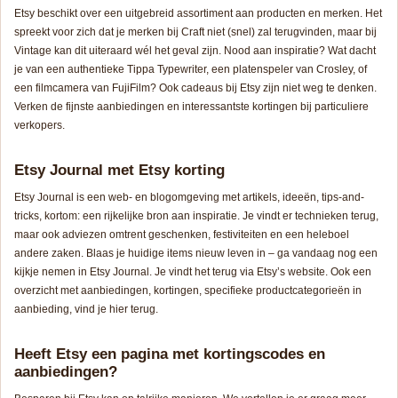
Etsy beschikt over een uitgebreid assortiment aan producten en merken. Het
spreekt voor zich dat je merken bij
Craft
niet (snel) zal terugvinden, maar bij
Vintage
kan dit uiteraard wél het geval zijn. Nood aan inspiratie? Wat dacht
je van een authentieke
Tippa Typewriter
, een platenspeler van
Crosley
, of
een filmcamera van
FujiFilm
? Ook cadeaus bij Etsy zijn niet weg te denken.
Verken de fijnste aanbiedingen en interessantste kortingen bij particuliere
verkopers.
Etsy Journal met Etsy korting
Etsy Journal
is een web- en blogomgeving met artikels, ideeën, tips-and-
tricks, kortom: een rijkelijke bron aan inspiratie. Je vindt er technieken terug,
maar ook adviezen omtrent geschenken, festiviteiten en een heleboel
andere zaken. Blaas je huidige items nieuw leven in – ga vandaag nog een
kijkje nemen in Etsy Journal. Je vindt het terug via Etsy’s website. Ook een
overzicht met aanbiedingen, kortingen, specifieke productcategorieën in
aanbieding, vind je hier terug.
Heeft Etsy een pagina met kortingscodes en
aanbiedingen?