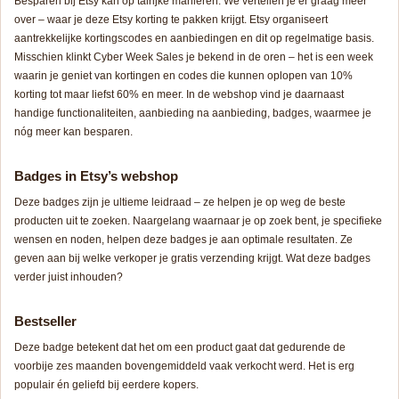
Besparen bij Etsy kan op talrijke manieren. We vertellen je er graag meer
over – waar je deze Etsy korting te pakken krijgt. Etsy organiseert
aantrekkelijke kortingscodes en aanbiedingen en dit op regelmatige basis.
Misschien klinkt
Cyber Week Sales
je bekend in de oren – het is een week
waarin je geniet van kortingen en codes die kunnen oplopen van 10%
korting tot maar liefst 60% en meer. In de webshop vind je daarnaast
handige functionaliteiten, aanbieding na aanbieding, badges, waarmee je
nóg meer kan besparen.
Badges in Etsy’s webshop
Deze badges zijn je ultieme leidraad – ze helpen je op weg de beste
producten uit te zoeken. Naargelang waarnaar je op zoek bent, je specifieke
wensen en noden, helpen deze badges je aan optimale resultaten. Ze
geven aan bij welke verkoper je gratis verzending krijgt. Wat deze badges
verder juist inhouden?
Bestseller
Deze badge betekent dat het om een product gaat dat gedurende de
voorbije zes maanden bovengemiddeld vaak verkocht werd. Het is erg
populair én geliefd bij eerdere kopers.