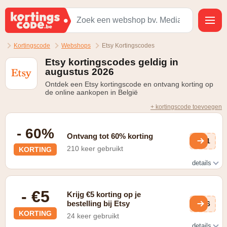
Kortingscode
Webshops
Etsy Kortingscodes
Etsy kortingscodes geldig in
augustus 2026
Ontdek een Etsy kortingscode en ontvang korting op
de online aankopen in België
+ kortingscode toevoegen
- 60%
Ontvang tot 60% korting
VK1
210 keer gebruikt
KORTING
details
op artikelen in de outlet
- €5
Krijg €5 korting op je
bestelling bij Etsy
LA6
KORTING
24 keer gebruikt
details