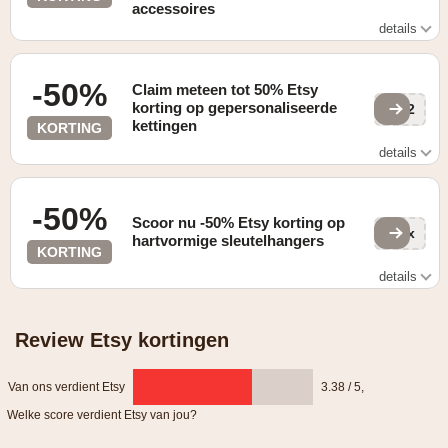
accessoires
details
Gevonden op de "Pets" pagina
-50%
Claim meteen tot 50% Etsy
korting op gepersonaliseerde
GD2
kettingen
KORTING
details
Gevonden op de "Aanbiedingen" pagina
-50%
Scoor nu -50% Etsy korting op
DAx
hartvormige sleutelhangers
KORTING
details
Gevonden op de "HOME" pagina
Review Etsy kortingen
Van ons verdient Etsy
3.38 / 5
,
Welke score verdient Etsy van jou?