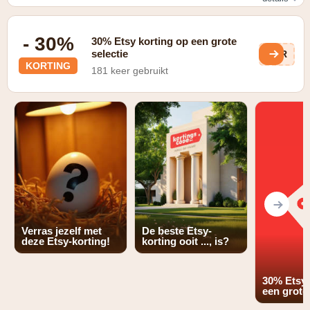
in de vorm van gratis verzending
- 30%
30% Etsy korting op een grote
selectie
4tR
KORTING
181 keer gebruikt
Verras jezelf met
De beste Etsy-
deze Etsy-korting!
korting ooit ..., is?
30% Etsy 
een grote 