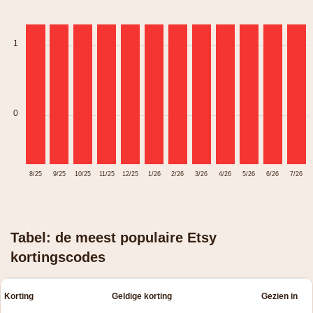
1
0
8/25
9/25
10/25
11/25
12/25
1/26
2/26
3/26
4/26
5/26
6/26
7/26
Tabel: de meest populaire Etsy
kortingscodes
Korting
Geldige korting
Gezien in