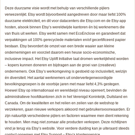
Deze duurzame visie wordt met behulp van verschillende pijlers
verwezenlijkt. Etsy wordt bijvoorbeeld aangedreven door maar liefst 100%
duurzame elektriciteit, en dit voor datacenters die Etsy.com en de Etsy-app
hosten, alsook binnen Etsy’s wereldwijde kantoren én bij werknemers die
van thuis uit werken. Etsy werkt samen met EcoEnclose en garandeert dat
verpakkingen uit 100% gerecyclede materialen en/of gecertificeerd papier
bestaan. Etsy bevordert de omzet van een brede waaier aan kleine
ondernemingen en voorziet daarom een heuse socio-economische,
inclusieve impact. Het
Etsy Uplift Initiative
laat dromen werkelijkheid worden
– kopers kunnen doneren en bijdragen aan de groei van (creatieve)
ondernemers. Ook Etsy’s werkomgeving is gestoeld op inclusiviteit, welzijn
én diversiteit. Het aantal werknemers uit ondervertegenwoordigde
bevolkingsgroepen is de voorbije jaren met maar liefst 4,3% gestegen.
Hoewel Etsy op internationaal en wereldwijd niveau opereert, bevinden de
administratieve hoofdkantoren zich in het Verenigd Koninkrijk, Duitsland en
Canada. Om de kwaliteiten en het reilen en zeilen van de webshop te
verzekeren, gaan nieuwe verkopers akkoord met gebruikersvoorwaarden. Er
zijn natuurlijk verscheidene pijlers en factoren waarmee men dient rekening
te houden. Men mag niet zomaar alle producten verkopen. Deze richtlijnen
vind je terug via Etsy’s website. Voor verdere duiding kan je uiteraard steeds
contact opnemen met
Etsy Support
– Etsy’s klantenservice.