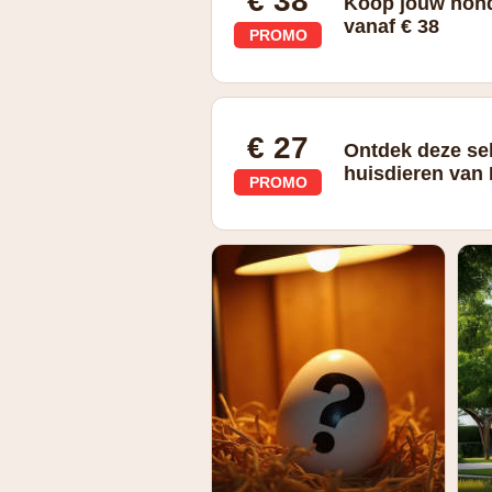
€ 38
Koop jouw hon
vanaf € 38
PROMO
€ 27
Ontdek deze se
huisdieren van 
PROMO