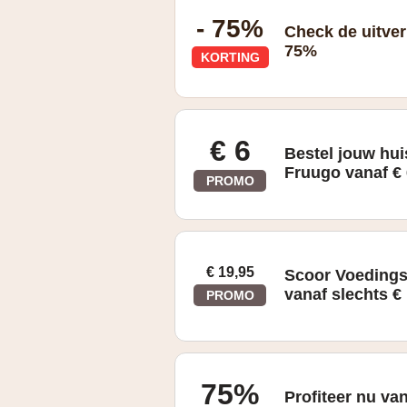
- 75%
Check de uitver
75%
KORTING
Bestel met tot wel 75% korting
€ 6
Bestel jouw hu
Fruugo vanaf €
PROMO
€ 19,95
Scoor Voedings
vanaf slechts €
PROMO
75%
Profiteer nu va