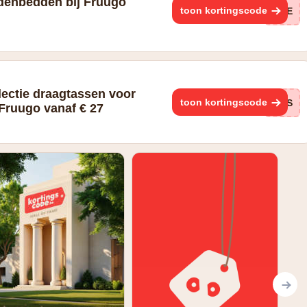
denbedden bij Fruugo
toon kortingscode
jrE
lectie draagtassen voor
toon kortingscode
Q3S
Fruugo vanaf € 27