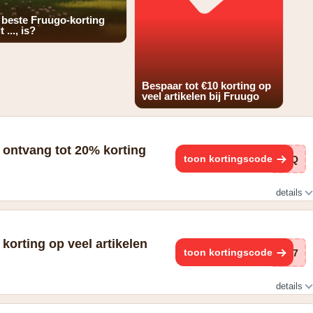
 beste Fruugo-korting
t ..., is?
Bespaar tot €10 korting op
veel artikelen bij Fruugo
 ontvang tot 20% korting
toon kortingscode
gSQ
details
 korting op veel artikelen
toon kortingscode
vw7
details