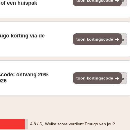
toon kortingscode
(ge
n of een huispak
ugo korting via de
toon kortingscode
(ge
scode: ontvang 20%
toon kortingscode
(ge
026
4.8 / 5
,
Welke score verdient Fruugo van jou?