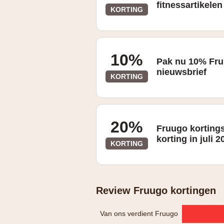
fitnessartikele
KORTING
10%
Pak nu 10% Fru
nieuwsbrief
KORTING
20%
Fruugo korting
korting in juli 2
KORTING
Review Fruugo kortingen
Van ons verdient Fruugo