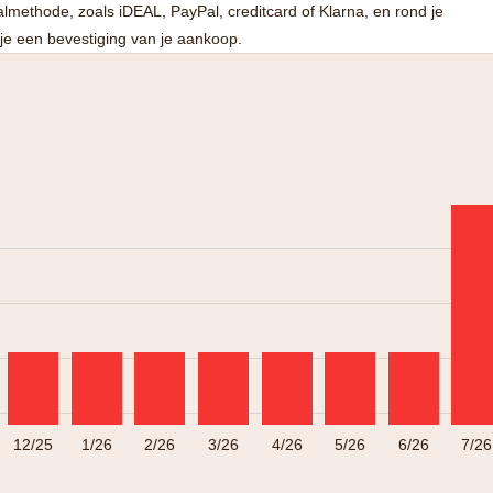
lmethode, zoals iDEAL, PayPal, creditcard of Klarna, en rond je
 je een bevestiging van je aankoop.
12/25
1/26
2/26
3/26
4/26
5/26
6/26
7/26