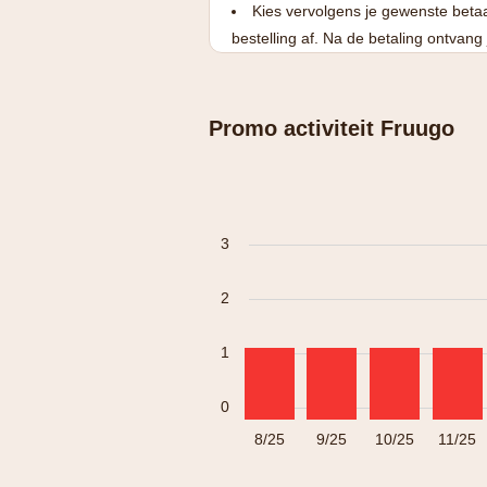
Kies vervolgens je gewenste betaa
bestelling af. Na de betaling ontvang
Promo activiteit Fruugo
3
2
1
0
8/25
9/25
10/25
11/25