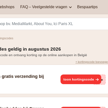
webshops
FAQ – Veelgestelde vragen
Bespaartips
AliExpress
Aqualibi
Waar kan je kortingscodes
Waarom werkt mijn
vinden?
kortingscode niet?
Hey! telecom
ICI PARIS XL
tingscodes
Black Friday in België: een
Miinto
Pizza hut
dag van spectaculaire
es geldig in augustus 2026
Hoe bereken je korting?
kortingen en aanbiedingen
code en ontvang korting op de online aankopen in België
Smeg
Vanden Borre
+ kortingscode toevoeg
Zooplus
 gratis verzending bij
toon kortingscode
(ge