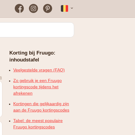
Facebook
Instagram
Pinterest
Français
Bloomon
Wanneer vind je het vaakst
een werkende
kortingscode?
Just Russel
Korting bij Fruugo:
Plopsaland Theater Hotel
inhoudstafel
FAQ – Veelgestelde vragen
WONDR
Veelgestelde vragen (FAQ)
en
Zo gebruik je een Fruugo
kortingscode tijdens het
afrekenen
Kortingen die gelijkaardig zijn
aan de Fruugo kortingscodes
Tabel: de meest populaire
Fruugo kortingscodes