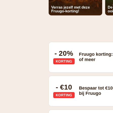
Verras jezelf met deze
De
Fruugo-korting!
ooi
- 20%
Fruugo korting:
of meer
KORTING
Korting
- €10
Bespaar tot €10
bij Fruugo
KORTING
€10 korting