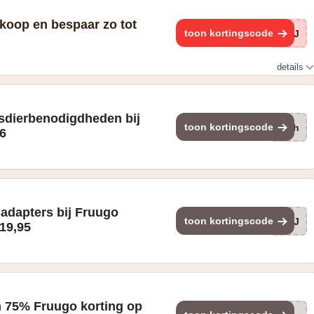
koop en bespaar zo tot
toon kortingscode
WaJ
details
isdierbenodigdheden bij
toon kortingscode
DOh
 6
adapters bij Fruugo
toon kortingscode
SvJ
 19,95
n 75% Fruugo korting op