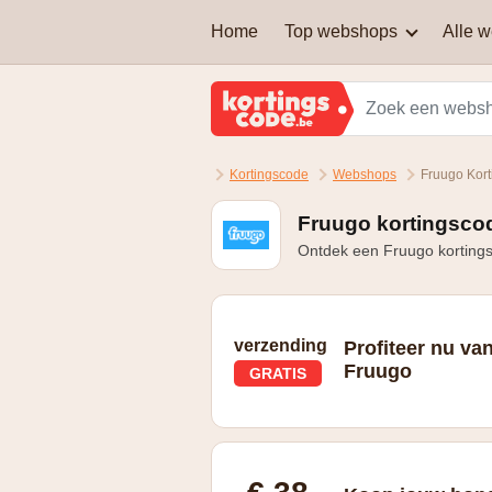
Home
Top webshops
Alle 
AEG
Welke soort kortingscodes
zijn er?
Brussels Airlines
Kortingscode
Webshops
Fruugo Kor
Kan je een kortingscode
Martin's Hotels
combineren om nog extra
korting te krijgen?
Fruugo kortingscod
Ontdek een Fruugo kortings
Samsung
Zalando Lounge
verzending
Profiteer nu van
Fruugo
GRATIS