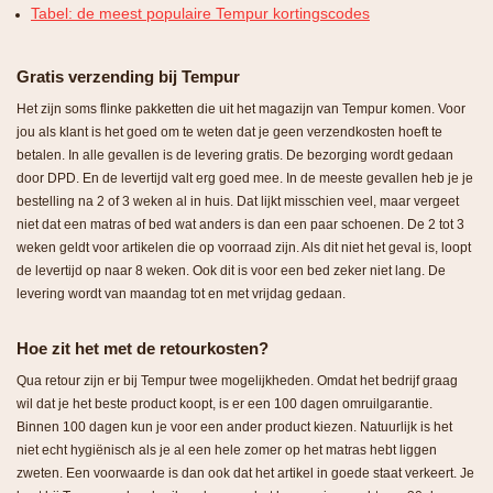
Tabel: de meest populaire Tempur kortingscodes
Gratis verzending bij Tempur
Het zijn soms flinke pakketten die uit het magazijn van Tempur komen. Voor
jou als klant is het goed om te weten dat je geen verzendkosten hoeft te
betalen. In alle gevallen is de levering gratis. De bezorging wordt gedaan
door DPD. En de levertijd valt erg goed mee. In de meeste gevallen heb je je
bestelling na 2 of 3 weken al in huis. Dat lijkt misschien veel, maar vergeet
niet dat een matras of bed wat anders is dan een paar schoenen. De 2 tot 3
weken geldt voor artikelen die op voorraad zijn. Als dit niet het geval is, loopt
de levertijd op naar 8 weken. Ook dit is voor een bed zeker niet lang. De
levering wordt van maandag tot en met vrijdag gedaan.
Hoe zit het met de retourkosten?
Qua retour zijn er bij Tempur twee mogelijkheden. Omdat het bedrijf graag
wil dat je het beste product koopt, is er een 100 dagen omruilgarantie.
Binnen 100 dagen kun je voor een ander product kiezen. Natuurlijk is het
niet echt hygiënisch als je al een hele zomer op het matras hebt liggen
zweten. Een voorwaarde is dan ook dat het artikel in goede staat verkeert. Je