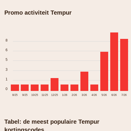
Promo activiteit Tempur
8
6
5
3
1
0
8/25
9/25
10/25
11/25
12/25
1/26
2/26
3/26
4/26
5/26
6/26
7/26
Tabel: de meest populaire Tempur
kortingscodes