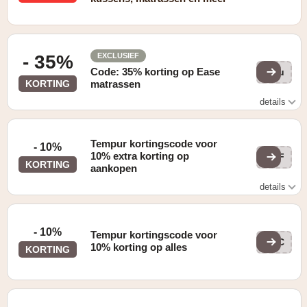
- 35%
EXCLUSIEF
Code: 35% korting op Ease
Rou
KORTING
matrassen
details
Tijdens de promotie ontvangt u 35% korting op alle
TEMPUR EASE matrassen en toppers met kortingscode
Tempur kortingscode voor
- 10%
10% extra korting op
REF
KORTING
aankopen
details
Zie website voor details
- 10%
Tempur kortingscode voor
DEC
10% korting op alles
KORTING