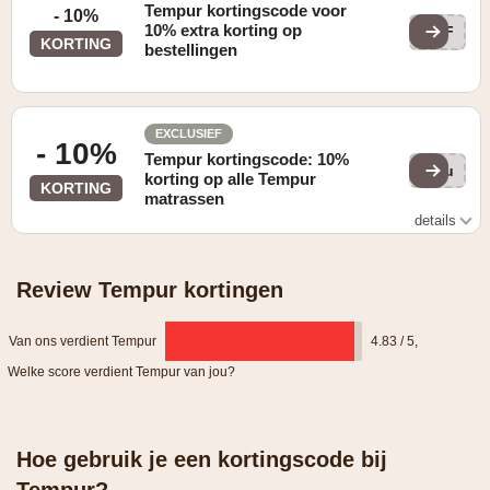
Tempur kortingscode voor
- 10%
10% extra korting op
REF
KORTING
bestellingen
EXCLUSIEF
- 10%
Tempur kortingscode: 10%
Rou
korting op alle Tempur
KORTING
matrassen
details
10% (extra) korting op alle TEMPUR® matrassen bij
gebruik van unieke affiliate promotiecode
Review Tempur kortingen
Van ons verdient Tempur
4.83 / 5
,
Welke score verdient Tempur van jou?
Hoe gebruik je een kortingscode bij