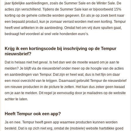
jaar tijdelijke aanbiedingen, zoals de Summer Sale en de Winter Sale. De
acties zijn verschillend. Tijdens de Summer Sale kan er bijvoorbeeld 15%
korting op de gehele collectie worden gegeven. En als je op zoek bent naar
een bepaald product, kun je zomaar verrast worden met een korting. Tempur
heeft veel artikelen in de aanbieding. Omdat het om vrij dure spullen gaat,
bedraagt het voordeel al snel vele honderden euro’s.
Krijg ik een kortingscode bij inschrijving op de Tempur
nieuwsbrief?
Dat is helaas niet het geval. Is het dan wel de moeite waard om je aan te
melden? Je blijft via de nieuwsbrief onder meer op de hoogte van de acties
en aanbiedingen van Tempur. Dat zijn er heel wat, dus is het fijn om daar
een mooi overzicht van te krijgen. Daarnaast gebruikt Tempur de nieuwsbrief
om nieuwe producten in de picture te zetten. Het kan dus zeker geen kwaad
om je aan te melden. Dit regel je eenvoudig door je mailadres op de website
achter te laten.
Heeft Tempur ook een app?
Ja en nee. Tempur heeft geen app waarmee producten kunnen worden
besteld. Dat is op zich niet erg, omdat de (mobiele) website hartstikke goed