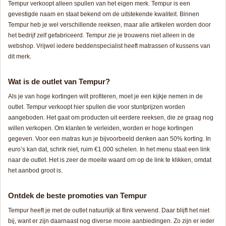
Tempur verkoopt alleen spullen van het eigen merk. Tempur is een
gevestigde naam en staat bekend om de uitstekende kwaliteit. Binnen
Tempur heb je wel verschillende reeksen, maar alle artikelen worden door
het bedrijf zelf gefabriceerd. Tempur zie je trouwens niet alleen in de
webshop. Vrijwel iedere beddenspecialist heeft matrassen of kussens van
dit merk.
Wat is de outlet van Tempur?
Als je van hoge kortingen wilt profiteren, moet je een kijkje nemen in de
outlet. Tempur verkoopt hier spullen die voor stuntprijzen worden
aangeboden. Het gaat om producten uit eerdere reeksen, die ze graag nog
willen verkopen. Om klanten te verleiden, worden er hoge kortingen
gegeven. Voor een matras kun je bijvoorbeeld denken aan 50% korting. In
euro’s kan dat, schrik niet, ruim €1.000 schelen. In het menu staat een link
naar de outlet. Het is zeer de moeite waard om op de link te klikken, omdat
het aanbod groot is.
Ontdek de beste promoties van Tempur
Tempur heeft je met de outlet natuurlijk al flink verwend. Daar blijft het niet
bij, want er zijn daarnaast nog diverse mooie aanbiedingen. Zo zijn er ieder