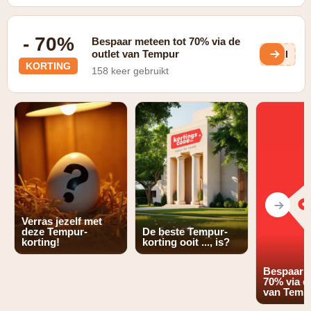
- 70%
Bespaar meteen tot 70% via de
outlet van Tempur
pdI
KORTING
158 keer gebruikt
Verras jezelf met
deze Tempur-
De beste Tempur-
korting!
korting ooit ..., is?
Bespaar m
70% via d
van Temp