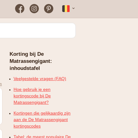
Facebook
Instagram
Pinterest
Français
Bloomon
Wanneer vind je het vaakst
een werkende
kortingscode?
Just Russel
Korting bij De
Plopsaland Theater Hotel
Matrassengigant:
FAQ – Veelgestelde vragen
inhoudstafel
WONDR
Veelgestelde vragen (FAQ)
en
Hoe gebruik je een
kortingscode bij De
Matrassengigant?
Kortingen die gelijkaardig zijn
aan de De Matrassengigant
kortingscodes
Tabel: de meest populaire De