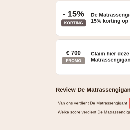
- 15%
De Matrassengi
15% korting op
KORTING
€ 700
Claim hier deze
Matrassengigant
PROMO
Zie website voor details
Review De Matrassengigan
Van ons verdient De Matrassengigant
Welke score verdient De Matrassengiga