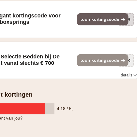
gant kortingscode voor
toon kortingscode
SPR
 boxsprings
 Selectie Bedden bij De
toon kortingscode
eUK
 vanaf slechts € 700
details
t kortingen
4.18 / 5
,
nt van jou?