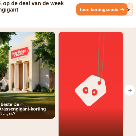
% op de deal van de week
ngigant
toon kortingscode
9Xr
 beste De
trassengigant-korting
t ..., is?