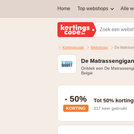
Home
Top webshops
Alle 
AEG
Welke soort kortingscodes
zijn er?
Brussels Airlines
Kortingscode
Webshops
De Matrass
Kan je een kortingscode
Martin's Hotels
combineren om nog extra
korting te krijgen?
De Matrassengigant
Ontdek een De Matrassengig
Samsung
België
Zalando Lounge
- 50%
Tot 50% korting 
KORTING
317 keer gebruikt