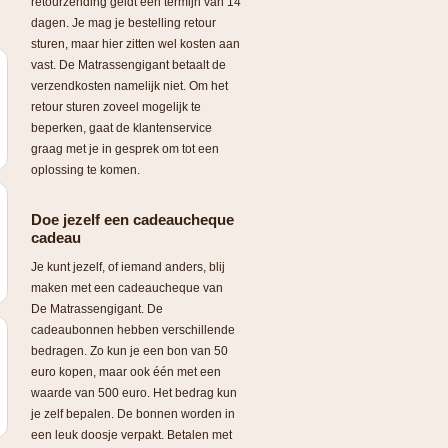
retourzending geldt een termijn van 14
dagen. Je mag je bestelling retour
sturen, maar hier zitten wel kosten aan
vast. De Matrassengigant betaalt de
verzendkosten namelijk niet. Om het
retour sturen zoveel mogelijk te
beperken, gaat de klantenservice
graag met je in gesprek om tot een
oplossing te komen.
Doe jezelf een cadeaucheque
cadeau
Je kunt jezelf, of iemand anders, blij
maken met een cadeaucheque van
De Matrassengigant. De
cadeaubonnen hebben verschillende
bedragen. Zo kun je een bon van 50
euro kopen, maar ook één met een
waarde van 500 euro. Het bedrag kun
je zelf bepalen. De bonnen worden in
een leuk doosje verpakt. Betalen met