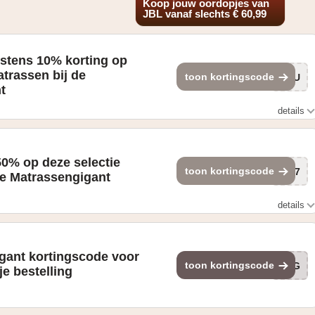
Koop jouw oordopjes van
JBL vanaf slechts € 60,99
stens 10% korting op
atrassen bij de
toon kortingscode
CxU
t
details
50% op deze selectie
toon kortingscode
mU7
De Matrassengigant
details
gant kortingscode voor
toon kortingscode
GIG
je bestelling