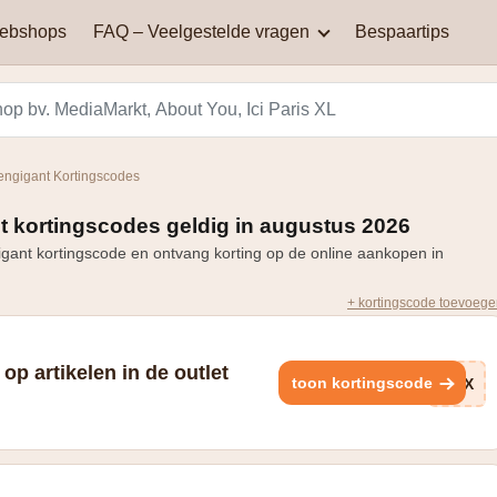
webshops
FAQ – Veelgestelde vragen
Bespaartips
AliExpress
Aqualibi
Waar kan je kortingscodes
Waarom werkt mijn
vinden?
kortingscode niet?
Hey! telecom
ICI PARIS XL
engigant Kortingscodes
Black Friday in België: een
Miinto
Pizza hut
dag van spectaculaire
 kortingscodes geldig in augustus 2026
Hoe bereken je korting?
kortingen en aanbiedingen
ant kortingscode en ontvang korting op de online aankopen in
Smeg
Vanden Borre
+ kortingscode toevoeg
Zooplus
op artikelen in de outlet
toon kortingscode
KtX