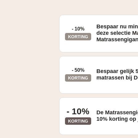
Bespaar nu min
- 10%
deze selectie M
KORTING
Matrassengigan
Gevonden op de "Sale" pagina
- 50%
Bespaar gelijk 
matrassen bij 
KORTING
Gevonden op de "Outlet" pagina
- 10%
De Matrassengi
10% korting op 
KORTING