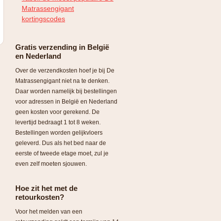
Matrassengigant
kortingscodes
Gratis verzending in België
en Nederland
Over de verzendkosten hoef je bij De
Matrassengigant niet na te denken.
Daar worden namelijk bij bestellingen
voor adressen in België en Nederland
geen kosten voor gerekend. De
levertijd bedraagt 1 tot 8 weken.
Bestellingen worden gelijkvloers
geleverd. Dus als het bed naar de
eerste of tweede etage moet, zul je
even zelf moeten sjouwen.
Hoe zit het met de
retourkosten?
Voor het melden van een