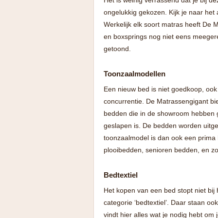
Het is weinig verrassend dat je bij
ongelukkig gekozen. Kijk je naar he
Werkelijk elk soort matras heeft De 
en boxsprings nog niet eens meegere
getoond.
Toonzaalmodellen
Een nieuw bed is niet goedkoop, ook n
concurrentie. De Matrassengigant bie
bedden die in de showroom hebben gest
geslapen is. De bedden worden uitge
toonzaalmodel is dan ook een prima
plooibedden, senioren bedden, en z
Bedtextiel
Het kopen van een bed stopt niet bij
categorie ‘bedtextiel’. Daar staan 
vindt hier alles wat je nodig hebt o