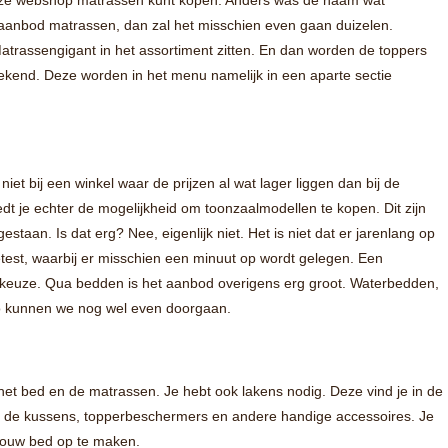
 deze webshop matrassen kunt kopen. Anders was de naam wat
t aanbod matrassen, dan zal het misschien even gaan duizelen.
Matrassengigant in het assortiment zitten. En dan worden de toppers
kend. Deze worden in het menu namelijk in een aparte sectie
iet bij een winkel waar de prijzen al wat lager liggen dan bij de
dt je echter de mogelijkheid om toonzaalmodellen te kopen. Dit zijn
aan. Is dat erg? Nee, eigenlijk niet. Het is niet dat er jarenlang op
test, waarbij er misschien een minuut op wordt gelegen. Een
 keuze. Qua bedden is het aanbod overigens erg groot. Waterbedden,
o kunnen we nog wel even doorgaan.
 het bed en de matrassen. Je hebt ook lakens nodig. Deze vind je in de
ook de kussens, topperbeschermers en andere handige accessoires. Je
m jouw bed op te maken.