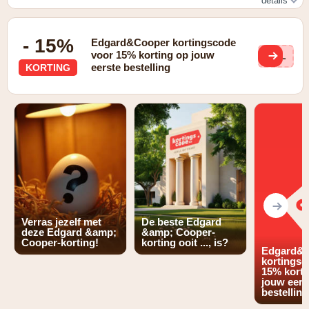
details
Gratis verzending vanaf €25
- 15%
Edgard&Cooper kortingscode
voor 15% korting op jouw
HEL
eerste bestelling
KORTING
Verras jezelf met
De beste Edgard
deze Edgard &amp;
&amp; Cooper-
Cooper-korting!
korting ooit ..., is?
Edgard&
kortingsc
15% korti
jouw eers
bestelling