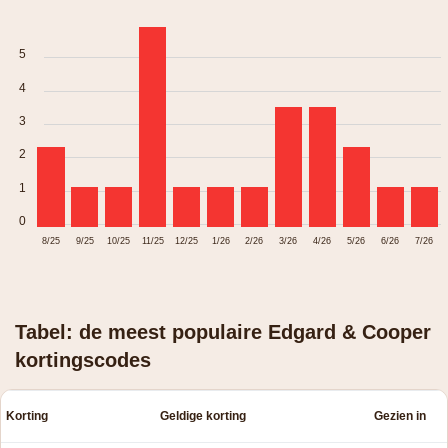
5
4
3
2
1
0
8/25
9/25
10/25
11/25
12/25
1/26
2/26
3/26
4/26
5/26
6/26
7/26
Tabel: de meest populaire Edgard & Cooper
kortingscodes
Korting
Geldige korting
Gezien in