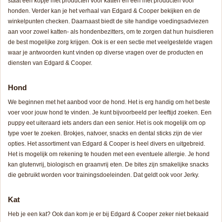
staat een kopje met producten voor katten en een met producten voor
honden. Verder kan je het verhaal van Edgard & Cooper bekijken en de
winkelpunten checken. Daarnaast biedt de site handige voedingsadviezen
aan voor zowel katten- als hondenbezitters, om te zorgen dat hun huisdieren
de best mogelijke zorg krijgen. Ook is er een sectie met veelgestelde vragen
waar je antwoorden kunt vinden op diverse vragen over de producten en
diensten van Edgard & Cooper.
Hond
We beginnen met het aanbod voor de hond. Het is erg handig om het beste
voer voor jouw hond te vinden. Je kunt bijvoorbeeld per leeftijd zoeken. Een
puppy eet uiteraard iets anders dan een senior. Het is ook mogelijk om op
type voer te zoeken. Brokjes, natvoer, snacks en dental sticks zijn de vier
opties. Het assortiment van Edgard & Cooper is heel divers en uitgebreid.
Het is mogelijk om rekening te houden met een eventuele allergie. Je hond
kan glutenvrij, biologisch en graanvrij eten. De bites zijn smakelijke snacks
die gebruikt worden voor trainingsdoeleinden. Dat geldt ook voor Jerky.
Kat
Heb je een kat? Ook dan kom je er bij Edgard & Cooper zeker niet bekaaid