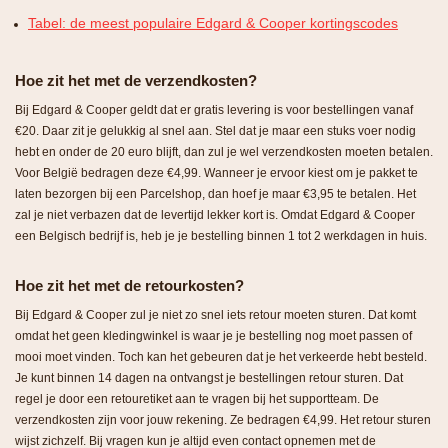
Tabel: de meest populaire Edgard & Cooper kortingscodes
Hoe zit het met de verzendkosten?
Bij Edgard & Cooper geldt dat er gratis levering is voor bestellingen vanaf
€20. Daar zit je gelukkig al snel aan. Stel dat je maar een stuks voer nodig
hebt en onder de 20 euro blijft, dan zul je wel verzendkosten moeten betalen.
Voor België bedragen deze €4,99. Wanneer je ervoor kiest om je pakket te
laten bezorgen bij een Parcelshop, dan hoef je maar €3,95 te betalen. Het
zal je niet verbazen dat de levertijd lekker kort is. Omdat Edgard & Cooper
een Belgisch bedrijf is, heb je je bestelling binnen 1 tot 2 werkdagen in huis.
Hoe zit het met de retourkosten?
Bij Edgard & Cooper zul je niet zo snel iets retour moeten sturen. Dat komt
omdat het geen kledingwinkel is waar je je bestelling nog moet passen of
mooi moet vinden. Toch kan het gebeuren dat je het verkeerde hebt besteld.
Je kunt binnen 14 dagen na ontvangst je bestellingen retour sturen. Dat
regel je door een retouretiket aan te vragen bij het supportteam. De
verzendkosten zijn voor jouw rekening. Ze bedragen €4,99. Het retour sturen
wijst zichzelf. Bij vragen kun je altijd even contact opnemen met de