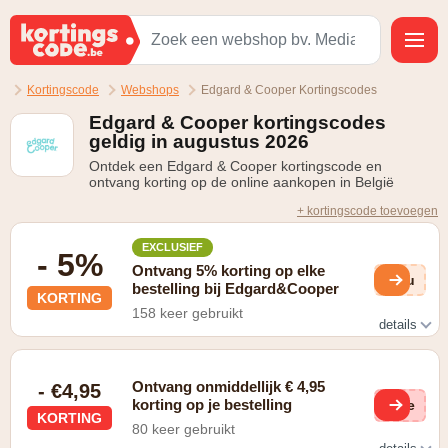
Kortingscode
Webshops
Edgard & Cooper Kortingscodes
Edgard & Cooper kortingscodes
geldig in augustus 2026
Ontdek een Edgard & Cooper kortingscode en
ontvang korting op de online aankopen in België
+ kortingscode toevoegen
EXCLUSIEF
- 5%
Ontvang 5% korting op elke
fKu
bestelling bij Edgard&Cooper
KORTING
158 keer gebruikt
details
Neem een abonnement en stel dit zelf in naar jouw
wensen
Ontvang onmiddellijk € 4,95
- €4,95
korting op je bestelling
Gee
KORTING
80 keer gebruikt