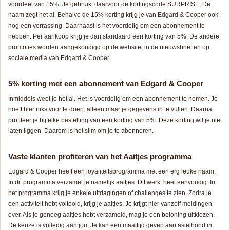
voordeel van 15%. Je gebruikt daarvoor de kortingscode SURPRISE. De
naam zegt het al. Behalve de 15% korting krijg je van Edgard & Cooper ook
nog een verrassing. Daarnaast is het voordelig om een abonnement te
hebben. Per aankoop krijg je dan standaard een korting van 5%. De andere
promoties worden aangekondigd op de website, in de nieuwsbrief en op
sociale media van Edgard & Cooper.
5% korting met een abonnement van Edgard & Cooper
Inmiddels weet je het al. Het is voordelig om een abonnement te nemen. Je
hoeft hier niks voor te doen, alleen maar je gegevens in te vullen. Daarna
profiteer je bij elke bestelling van een korting van 5%. Deze korting wil je niet
laten liggen. Daarom is het slim om je te abonneren.
Vaste klanten profiteren van het Aaitjes programma
Edgard & Cooper heeft een loyaliteitsprogramma met een erg leuke naam.
In dit programma verzamel je namelijk aaitjes. Dit werkt heel eenvoudig. In
het programma krijg je enkele uitdagingen of challenges te zien. Zodra je
een activiteit hebt voltooid, krijg je aaitjes. Je krijgt hier vanzelf meldingen
over. Als je genoeg aaitjes hebt verzameld, mag je een beloning uitkiezen.
De keuze is volledig aan jou. Je kan een maaltijd geven aan asielhond in