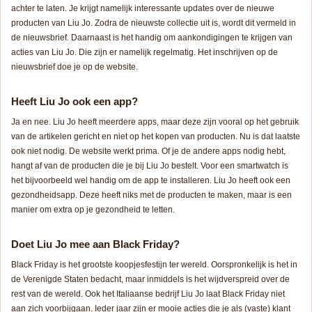
achter te laten. Je krijgt namelijk interessante updates over de nieuwe
producten van Liu Jo. Zodra de nieuwste collectie uit is, wordt dit vermeld in
de nieuwsbrief. Daarnaast is het handig om aankondigingen te krijgen van
acties van Liu Jo. Die zijn er namelijk regelmatig. Het inschrijven op de
nieuwsbrief doe je op de website.
Heeft Liu Jo ook een app?
Ja en nee. Liu Jo heeft meerdere apps, maar deze zijn vooral op het gebruik
van de artikelen gericht en niet op het kopen van producten. Nu is dat laatste
ook niet nodig. De website werkt prima. Of je de andere apps nodig hebt,
hangt af van de producten die je bij Liu Jo bestelt. Voor een smartwatch is
het bijvoorbeeld wel handig om de app te installeren. Liu Jo heeft ook een
gezondheidsapp. Deze heeft niks met de producten te maken, maar is een
manier om extra op je gezondheid te letten.
Doet Liu Jo mee aan Black Friday?
Black Friday is het grootste koopjesfestijn ter wereld. Oorspronkelijk is het in
de Verenigde Staten bedacht, maar inmiddels is het wijdverspreid over de
rest van de wereld. Ook het Italiaanse bedrijf Liu Jo laat Black Friday niet
aan zich voorbijgaan. Ieder jaar zijn er mooie acties die je als (vaste) klant