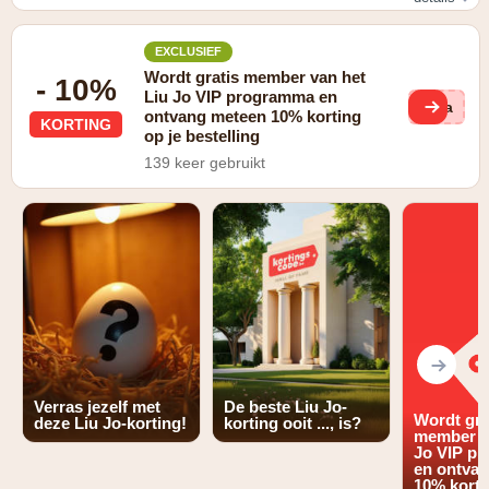
Gratis verzending op je bestelling
EXCLUSIEF
Wordt gratis member van het
- 10%
Liu Jo VIP programma en
Via
ontvang meteen 10% korting
KORTING
op je bestelling
139 keer gebruikt
Verras jezelf met
De beste Liu Jo-
Wordt gra
deze Liu Jo-korting!
korting ooit ..., is?
member va
Jo VIP p
en ontva
10% korti