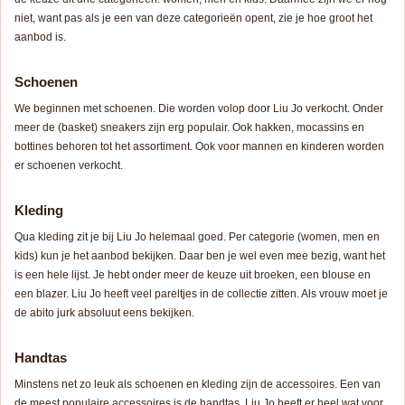
niet, want pas als je een van deze categorieën opent, zie je hoe groot het
aanbod is.
Schoenen
We beginnen met schoenen. Die worden volop door Liu Jo verkocht. Onder
meer de (basket) sneakers zijn erg populair. Ook hakken, mocassins en
bottines behoren tot het assortiment. Ook voor mannen en kinderen worden
er schoenen verkocht.
Kleding
Qua kleding zit je bij Liu Jo helemaal goed. Per categorie (women, men en
kids) kun je het aanbod bekijken. Daar ben je wel even mee bezig, want het
is een hele lijst. Je hebt onder meer de keuze uit broeken, een blouse en
een blazer. Liu Jo heeft veel pareltjes in de collectie zitten. Als vrouw moet je
de abito jurk absoluut eens bekijken.
Handtas
Minstens net zo leuk als schoenen en kleding zijn de accessoires. Een van
de meest populaire accessoires is de handtas. Liu Jo heeft er heel wat voor