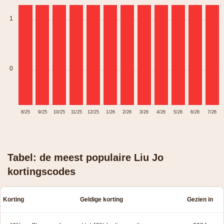
1
0
8/25
9/25
10/25
11/25
12/25
1/26
2/26
3/26
4/26
5/26
6/26
7/26
Tabel: de meest populaire Liu Jo
kortingscodes
Korting
Geldige korting
Gezien in