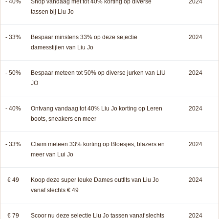
- 40%
Shop vandaag met tot 40% korting op diverse
2024
tassen bij Liu Jo
- 33%
Bespaar minstens 33% op deze se;ectie
2024
damesstijlen van Liu Jo
- 50%
Bespaar meteen tot 50% op diverse jurken van LIU
2024
JO
- 40%
Ontvang vandaag tot 40% Liu Jo korting op Leren
2024
boots, sneakers en meer
- 33%
Claim meteen 33% korting op Bloesjes, blazers en
2024
meer van Lui Jo
€ 49
Koop deze super leuke Dames outfits van Liu Jo
2024
vanaf slechts € 49
€ 79
Scoor nu deze selectie Liu Jo tassen vanaf slechts
2024