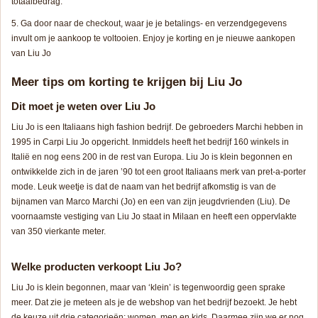
totaalbedrag.
Ga door naar de checkout, waar je je betalings- en verzendgegevens
invult om je aankoop te voltooien. Enjoy je korting en je nieuwe aankopen
van Liu Jo
Meer tips om korting te krijgen bij Liu Jo
Dit moet je weten over Liu Jo
Liu Jo is een Italiaans high fashion bedrijf. De gebroeders Marchi hebben in
1995 in Carpi Liu Jo opgericht. Inmiddels heeft het bedrijf 160 winkels in
Italië en nog eens 200 in de rest van Europa. Liu Jo is klein begonnen en
ontwikkelde zich in de jaren ’90 tot een groot Italiaans merk van pret-a-porter
mode. Leuk weetje is dat de naam van het bedrijf afkomstig is van de
bijnamen van Marco Marchi (Jo) en een van zijn jeugdvrienden (Liu). De
voornaamste vestiging van Liu Jo staat in Milaan en heeft een oppervlakte
van 350 vierkante meter.
Welke producten verkoopt Liu Jo?
Liu Jo is klein begonnen, maar van ‘klein’ is tegenwoordig geen sprake
meer. Dat zie je meteen als je de webshop van het bedrijf bezoekt. Je hebt
de keuze uit drie categorieën: women, men en kids. Daarmee zijn we er nog