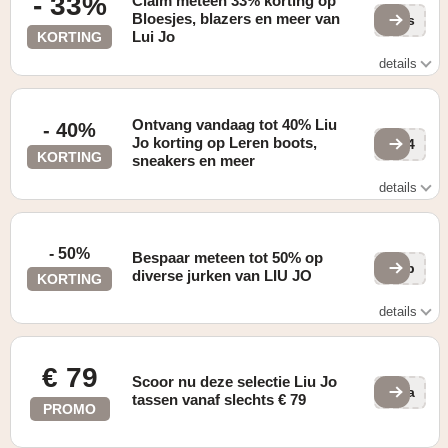
- 33%
Claim meteen 33% korting op
Bloesjes, blazers en meer van
wXs
Lui Jo
KORTING
details
Gevonden op de "Outlet" pagina
Ontvang vandaag tot 40% Liu
- 40%
Jo korting op Leren boots,
h34
KORTING
sneakers en meer
details
Gevonden op de "Outlet" pagina
- 50%
Bespaar meteen tot 50% op
Zop
diverse jurken van LIU JO
KORTING
details
Gevonden op de "Outlet" pagina
€ 79
Scoor nu deze selectie Liu Jo
FBa
tassen vanaf slechts € 79
PROMO