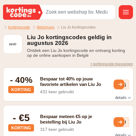
Kortingscode
Webshops
Liu Jo Kortingscodes
Liu Jo kortingscodes geldig in
augustus 2026
Ontdek een Liu Jo kortingscode en ontvang korting
op de online aankopen in België
+ kortingscode toevoegen
- 40%
Bespaar tot 40% op jouw
favoriete artikelen van Liu Jo
4Yj
KORTING
431 keer gebruikt
details
check de outlet
- €5
Bespaar meteen €5 op je
bestelling bij Liu Jo
TJl
KORTING
317 keer gebruikt
details