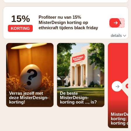
15%
Profiteer nu van 15%
MisterDesign korting op
BLA
ethnicraft tijdens black friday
KORTING
details
15% korting op Ethnicraft
Verras jezelf met
De beste
deze MisterDesign-
MisterDesign-
korting!
korting ooit ..., is?
MisterDe
korting: 
korting op