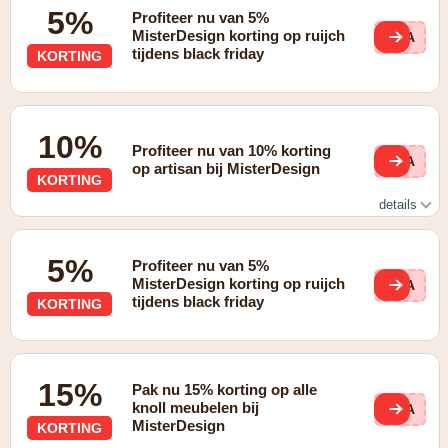
5%
Profiteer nu van 5%
MisterDesign korting op ruijch
BLA
tijdens black friday
KORTING
10%
Profiteer nu van 10% korting
BLA
op artisan bij MisterDesign
KORTING
details
Deze promotie is alleen geldig op het merk Artisan.
5%
Profiteer nu van 5%
MisterDesign korting op ruijch
BLA
tijdens black friday
KORTING
15%
Pak nu 15% korting op alle
knoll meubelen bij
BLA
MisterDesign
KORTING