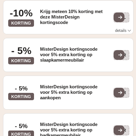
-10%
Krijg meteen 10% korting met
deze MisterDesign
SOL
kortingscode
KORTING
details
Gevonden op de "HOME" pagina
- 5%
MisterDesign kortingscode
voor 5% extra korting op
KOR
slaapkamermeubilair
KORTING
MisterDesign kortingscode
- 5%
voor 5% extra korting op
KOR
KORTING
aankopen
MisterDesign kortingscode
- 5%
voor 5% extra korting op
KOR
KORTING
badkamermeubilair