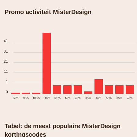
Promo activiteit MisterDesign
41
31
21
11
1
0
8/25
9/25
10/25
11/25
12/25
1/26
2/26
3/26
4/26
5/26
6/26
7/26
Tabel: de meest populaire MisterDesign
kortingscodes