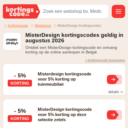
Kortingscode
Webshops
MisterDesign Kortingscodes
MisterDesign kortingscodes geldig in
augustus 2026
Ontdek een MisterDesign kortingscode en ontvang
korting op de online aankopen in België
+ kortingscode toevoegen
Misterdesign kortingscode
- 5%
voor 5% korting op
KOR
KORTING
tuinmeubilair
details
Zie website voor details
MisterDesign kortingscode
- 5%
voor 5% korting op deze
KOR
KORTING
selectie zetels