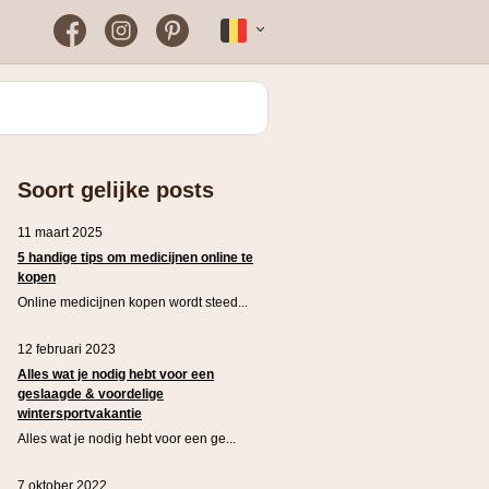
Facebook
Instagram
Pinterest
Français
Bloomon
Wanneer vind je het vaakst
een werkende
kortingscode?
Just Russel
Soort gelijke posts
Plopsaland Theater Hotel
FAQ – Veelgestelde vragen
11 maart 2025
WONDR
5 handige tips om medicijnen online te
kopen
Online medicijnen kopen wordt steed...
12 februari 2023
Alles wat je nodig hebt voor een
geslaagde & voordelige
wintersportvakantie
Alles wat je nodig hebt voor een ge...
7 oktober 2022