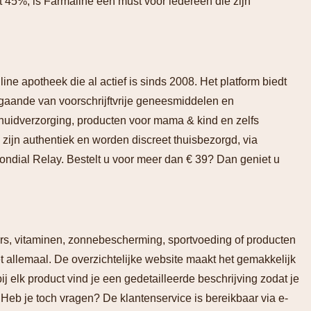
st 45%, is Farmaline een must voor iedereen die zijn
ine apotheek die al actief is sinds 2008. Het platform biedt
aande van voorschrijftvrije geneesmiddelen en
huidverzorging, producten voor mama & kind en zelfs
zijn authentiek en worden discreet thuisbezorgd, via
ondial Relay. Bestelt u voor meer dan € 39? Dan geniet u
lers, vitaminen, zonnebescherming, sportvoeding of producten
et allemaal. De overzichtelijke website maakt het gemakkelijk
ij elk product vind je een gedetailleerde beschrijving zodat je
 Heb je toch vragen? De klantenservice is bereikbaar via e-