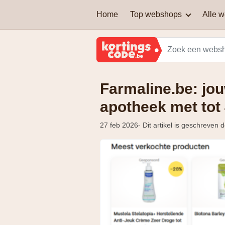
Home
Top webshops
Alle 
AEG
Welke soort kortingscodes
zijn er?
Brussels Airlines
Farmaline.be: jou
Kan je een kortingscode
Martin's Hotels
combineren om nog extra
korting te krijgen?
apotheek met tot
Samsung
27 feb 2026
- Dit artikel is geschreven
Zalando Lounge