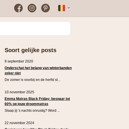
Facebook
Instagram
Pinterest
Français
Bloomon
Wanneer vind je het vaakst
een werkende
kortingscode?
Just Russel
Soort gelijke posts
Plopsaland Theater Hotel
FAQ – Veelgestelde vragen
9 september 2020
WONDR
Onderschat het belang van winterbanden
zeker niet
De zomer is voorbij en de herfst st...
10 november 2025
Emma Matras Black Friday: bespaar tot
60% op jouw droommatras
Slaap jij 's nachts onrustig? Word ...
22 november 2024