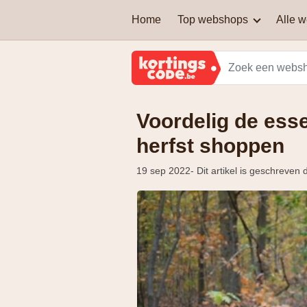
Home
Top webshops
Alle 
AEG
Welke soort kortingscodes
zijn er?
Brussels Airlines
Voordelig de esse
Kan je een kortingscode
Martin's Hotels
combineren om nog extra
korting te krijgen?
herfst shoppen
Samsung
19 sep 2022
- Dit artikel is geschreven
Zalando Lounge