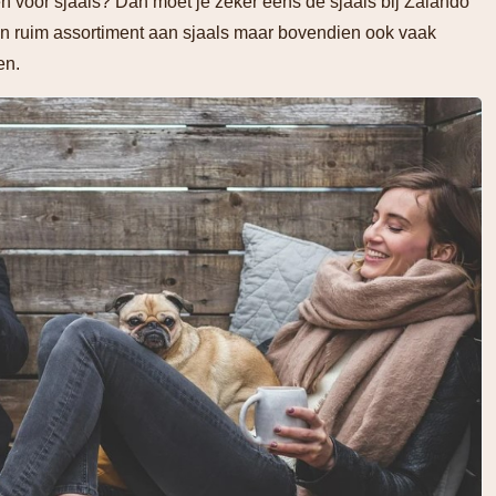
n voor sjaals? Dan moet je zeker eens de sjaals bij Zalando
 een ruim assortiment aan sjaals maar bovendien ook vaak
en.