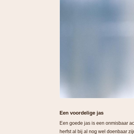
Een voordelige jas
Een goede jas is een onmisbaar acc
herfst al bij al nog wel doenbaar z