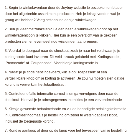
Begin je winkelavontuur door de Joybuy website te bezoeken en blader
door het uitgebreide assortiment producten. Heb je iets gevonden wat je
graag wilt hebben? Voeg het dan toe aan je winkelwagen.
Ben je klaar met winkelen? Ga dan naar je winkelwagen door op het
winkelwagenicoon te klikken. Hier kun je een overzicht van je gekozen
producten zien en eventueel nog wijzigingen aanbrengen.
Voordat je doorgaat naar de checkout, zoek je naar het veld waar je je
kortingscode kunt invoeren. Dit veld is vaak gelabeld met ‘Kortingscode’,
‘Promocode’ of ‘Couponcode’. Voer hier je kortingscode in.
Nadat je je code hebt ingevoerd, klik je op ‘Toepassen’ of een
vergelijkbare knop om je korting te activeren. Je zou nu moeten zien dat de
korting is verwerkt in het totaalbedrag.
Controleer of alle informatie correct is en ga vervolgens door naar de
checkout. Hier vul je je adresgegevens in en kies je een verzendmethode.
Kies je gewenste betaalmethode en vul de benodigde betalingsinformatie
in. Controleer nogmaals je bestelling om zeker te weten dat alles klopt,
inclusief de toegepaste korting.
Rond je aankoop af door op de knop voor het bevestigen van je bestelling