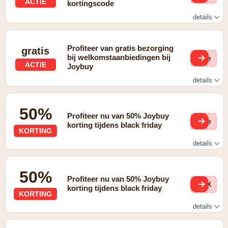
ACTIE
kortingscode
details
gratis 30 dagen joyplus-proefperiode
Profiteer van gratis bezorging
gratis
bij welkomstaanbiedingen bij
(ge
ACTIE
Joybuy
details
Gratis bezorging bij welkomstaanbiedingen
50%
Profiteer nu van 50% Joybuy
6Qe
korting tijdens black friday
KORTING
details
Black Friday: Tot 50% korting
50%
Profiteer nu van 50% Joybuy
coX
korting tijdens black friday
KORTING
details
Black Friday: Tot 50% korting