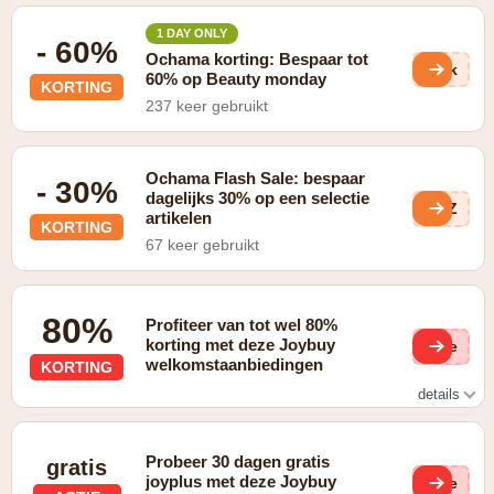
1 DAY ONLY
- 60%
Ochama korting: Bespaar tot
0jk
60% op Beauty monday
KORTING
237 keer gebruikt
Ochama Flash Sale: bespaar
- 30%
dagelijks 30% op een selectie
JyZ
artikelen
KORTING
67 keer gebruikt
80%
Profiteer van tot wel 80%
korting met deze Joybuy
(ge
welkomstaanbiedingen
KORTING
details
tot 80% korting bij welkomstaanbiedingen
Probeer 30 dagen gratis
gratis
joyplus met deze Joybuy
(ge