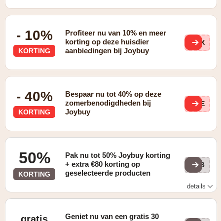
- 10%
Profiteer nu van 10% en meer
korting op deze huisdier
ghX
aanbiedingen bij Joybuy
KORTING
- 40%
Bespaar nu tot 40% op deze
zomerbenodigdheden bij
JEE
Joybuy
KORTING
50%
Pak nu tot 50% Joybuy korting
+ extra €80 korting op
z93
geselecteerde producten
KORTING
details
Tot 50% korting én tot €80 extra korting op geselecteerde
producten
Geniet nu van een gratis 30
gratis