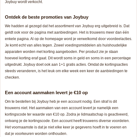
Joybuy wordt verkocht.
Ontdek de beste promoties van Joybuy
We hadden al gezegd dat het assortiment van Joybuy erg uitgebreid is. Dat
geldt ook voor de pagina met aanbiedingen. Het is trouwens meer dan één
enkele pagina. Al op de homepage word je verwelkomd door voordeelacties.
Je komt echt van alles tegen. Zowel voedingsmiddelen als huishoudelijke
apparaten worden met korting aangeboden. Per product zie je staan
hoeveel korting eraf gaat. Dit wordt soms in geld en soms in een percentage
uitgedrukt. Joybuy doet ook aan 1+1 gratis acties. Omdat de kortingsacties
steeds veranderen, is het leuk om elke week een keer de aanbiedingen te
checken.
Een account aanmaken levert je €10 op
Om te bestellen bij Joybuy heb je een account nodig. Een straf is dit
trouwens niet. Het aanmaken van een account levert je namelijk een
kortingscode ter waarde van €10 op. Zodra je lidmaatschap is geactiveerd,
ontvang je de kortingscode. Een account heeft trouwens diverse voordelen.
Het voornaamste is dat je niet elke keer je gegevens hoeft in te voeren en
dat je voorkeuren worden onthouden.