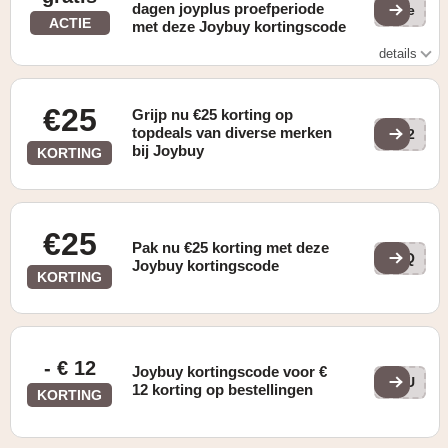
dagen joyplus proefperiode
(ge
ACTIE
met deze Joybuy kortingscode
details
gratis 30 dagen joyplus-proefperiode
€25
Grijp nu €25 korting op
topdeals van diverse merken
TR2
bij Joybuy
KORTING
€25
Pak nu €25 korting met deze
L8Q
Joybuy kortingscode
KORTING
- € 12
Joybuy kortingscode voor €
LAU
12 korting op bestellingen
KORTING