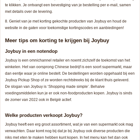
te klikken. Je ontvangt een bevestiging van je bestelling per e-mail, samen
met details over de levering.
Geniet van je met korting gekochte producten van Joybuy en houd de
website in de gaten voor toekomstige kortingscodes en aanbiedingen!
Meer tips om korting te krijgen bij Joybuy
Joybuy in een notendop
Joybuy is een omnichannel retailer en noemt zichzelf de toekomst van het
winkelen. Het van oorsprong Chinese bedrijf is een soort supermarkt, maar
dan eentje waar je online bestelt. De bestellingen worden opgehaald bij een
Joybuy Pickup Shop of ze worden rechtstreeks bij de klant thuis geleverd.
De slogan van Joybuy is ‘Shopping made simple’. Behalve
voedingsmiddelen kun je er ook non-foodproducten kopen. Joybuy is sinds
de zomer van 2022 ook in België actief.
Welke producten verkoopt Joybuy?
Joybuy heeft een erg groot assortiment, wat je van een supermarkt ook mag
verwachten. Daar komt nog bij dat je bij Joybuy ook diverse producten die
niks met eten te maken hebben kunt kopen. In het menu kan het dan ook