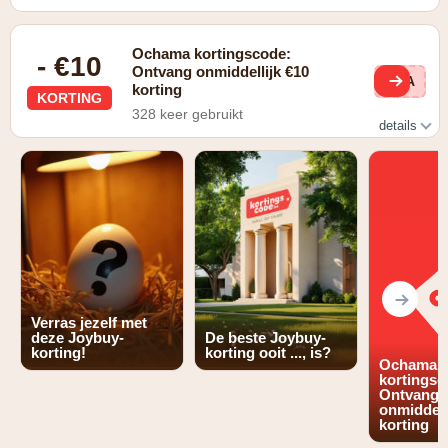
Ochama kortingscode:
- €10
Ontvang onmiddellijk €10
VIA
korting
KORTING
328 keer gebruikt
details
Schrijf je in op de nieuwbrief en ontvang onmiddellijk een
kortingscode van €10
Verras jezelf met
deze Joybuy-
De beste Joybuy-
korting!
korting ooit ..., is?
Ochama
kortingsc
Ontvang
onmiddell
korting