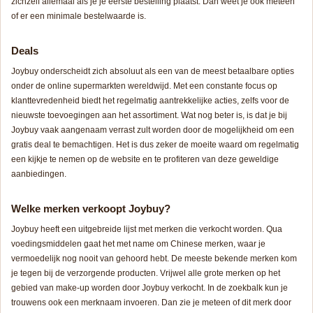
zichzelf allemaal als je je eerste bestelling plaatst. Dan weet je ook meteen
of er een minimale bestelwaarde is.
Deals
Joybuy onderscheidt zich absoluut als een van de meest betaalbare opties
onder de online supermarkten wereldwijd. Met een constante focus op
klanttevredenheid biedt het regelmatig aantrekkelijke acties, zelfs voor de
nieuwste toevoegingen aan het assortiment. Wat nog beter is, is dat je bij
Joybuy vaak aangenaam verrast zult worden door de mogelijkheid om een
gratis deal te bemachtigen. Het is dus zeker de moeite waard om regelmatig
een kijkje te nemen op de website en te profiteren van deze geweldige
aanbiedingen.
Welke merken verkoopt Joybuy?
Joybuy heeft een uitgebreide lijst met merken die verkocht worden. Qua
voedingsmiddelen gaat het met name om Chinese merken, waar je
vermoedelijk nog nooit van gehoord hebt. De meeste bekende merken kom
je tegen bij de verzorgende producten. Vrijwel alle grote merken op het
gebied van make-up worden door Joybuy verkocht. In de zoekbalk kun je
trouwens ook een merknaam invoeren. Dan zie je meteen of dit merk door