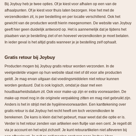
Bij Joybuy heb je twee opties. Of je kiest voor afhalen op een van de
afhaalpunten. Of je kiest voor thuis laten bezorgen. Hoe het met de
verzendkosten zit, is per bestelling en per locatie verschillend. Ook het
gewicht van de producten wordt hierin meegenomen. De website van Joybuy
geeft hier geen duidelijk antwoord op. Het is aannemelijk dat je tijdens het
plaatsen van je bestelling ziet of en hoeveel verzendkosten je moet betalen.
In ieder geval is het altijd gratis wanneer je je bestelling zelf ophaalt.
Gratis retour bij Joybuy
Producten mogen bij Joybuy gratis retour worden verzonden. In de
veelgestelde vragen op hun website staat niet of dit voor alle producten
geldt. Je mag ervan uitgaan dat voedingsmiddelen niet retour kunnen
worden gestuurd. Dat is ook logisch, omdat je daar met een
houdbaarheidsdatum zit. Ook voor make-up zijn er extra voorwaarden. De
make-up moet nog in de originele verpakking zitten en mag niet gebruikt zijn.
Anders is het in strijd met de hygiënevoorwaarden. Een kanttekening over
gratis retour is dat Joybuy het recht heeft om toch verzendkosten te
berekenen. De kans is klein dat het gebeurt, maar weet dat die optie er is.
Verder is het retour zenden van artikelen een fluitje van een cent. Je regelt dit
via je account en het wijst zichzelf. Je kunt retourartikelen niet afleveren bij