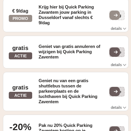
Krijg hier bij Quick Parking
€ 9/dag
Zavantem jouw parking in
y6g
Dusseldorf vanaf slechts €
PROMO
9/dag
details
Zie website voor details
Geniet van gratis annuleren of
gratis
wijzigen bij Quick Parking
(ge
ACTIE
Zaventem
details
Gratis annuleren of wijzigen als de optie gekozen is bij het
boeken
Geniet nu van een gratis
shuttlebus tussen de
gratis
parkeerplaats en de
(ge
ACTIE
luchthaven bij Quick Parking
Zaventem
details
Gratis shuttlebus tussen de parkeerplaats en de
luchthaven
-20%
Pak nu 20% Quick Parking
Zaventem korting op je