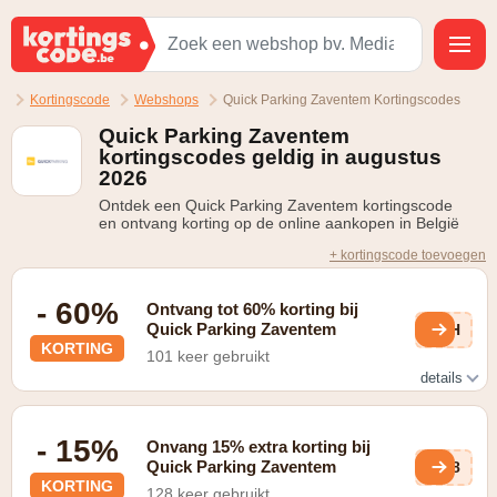
Kortingscode
Webshops
Quick Parking Zaventem Kortingscodes
Quick Parking Zaventem
kortingscodes geldig in augustus
2026
Ontdek een Quick Parking Zaventem kortingscode
en ontvang korting op de online aankopen in België
+ kortingscode toevoegen
- 60%
Ontvang tot 60% korting bij
Quick Parking Zaventem
jJH
KORTING
101 keer gebruikt
details
Boek vroeger en ontvang e laagste dagprijs
- 15%
Onvang 15% extra korting bij
Quick Parking Zaventem
4X8
KORTING
128 keer gebruikt