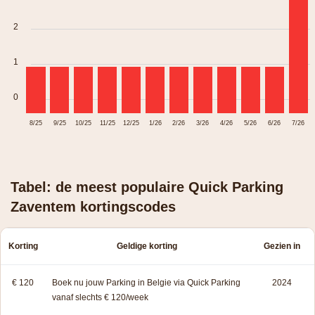
2
1
0
8/25
9/25
10/25
11/25
12/25
1/26
2/26
3/26
4/26
5/26
6/26
7/26
Tabel: de meest populaire Quick Parking
Zaventem kortingscodes
Korting
Geldige korting
Gezien in
€ 120
Boek nu jouw Parking in Belgie via Quick Parking
2024
vanaf slechts € 120/week