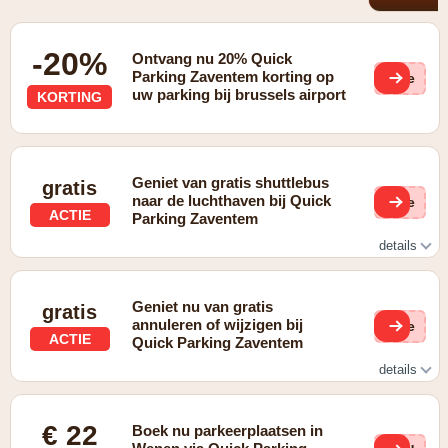
-20%
Ontvang nu 20% Quick
Parking Zaventem korting op
(ge
uw parking bij brussels airport
KORTING
Geniet van gratis shuttlebus
gratis
naar de luchthaven bij Quick
(ge
ACTIE
Parking Zaventem
details
Gratis shuttlebus die 24/7 heen en weer rijdt tussen de
parkeerplaats en de luchthaven
Geniet nu van gratis
gratis
annuleren of wijzigen bij
(ge
ACTIE
Quick Parking Zaventem
details
Gratis annuleren of wijzigen als je deze optie gekozen
hebt
€ 22
Boek nu parkeerplaatsen in