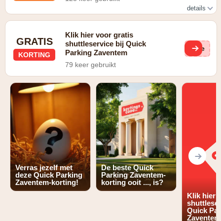
details
Kies voor Parking basic en ontvang 15% op het volledige
tarief
Klik hier voor gratis
GRATIS
shuttleservice bij Quick
Gee
Parking Zaventem
KORTING
79 keer gebruikt
Verras jezelf met
De beste Quick
deze Quick Parking
Parking Zaventem-
Zaventem-korting!
korting ooit ..., is?
Klik hier 
shuttleser
Quick Par
Zaventem