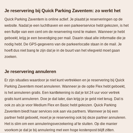
Je reservering bij Quick Parking Zaventem: zo werkt het
Quick Parking Zaventem is online actief. Je plaatst je reserveringen op de
website. Nadat je een luchthaven en een parkeerservice hebt gekozen, is het
een fluitje van een cent om de reservering rond te maken. Wanneer je hebt
geboekt, krijg je een bevestiging per mail. Daarin staat alle informatie die je
nodig hebt. De GPS-gegevens van de parkeerlocatie staan in de mail. Je
hoeft dus niet bang te zijn dat je in de buurt van het vliegveld moet gaan
zoeken.
Je reservering annuleren
Er zijn situaties waardoor je niet kunt vertrekken en je reservering bij Quick
Parking Zaventem moet annuleren. Wanneer je de optie Flex hebt geboekt,
is het annuleren gratis. Een kanttekening is dat je tot 24 uur voor vertrek
gratis kunt annuleren. Doe je dat later, dan krijg je je geld niet terug. Dat is
ook zo als je voor Medium Flex en Basic hebt gekozen. Quick Parking
Zaventem biedt haar services ook aan via partners. Wanneer je bij een
partner hebt geboekt, moet je je reservering ook bij deze partner annuleren.
Het is slim om een annuleringsverzekering af te sluiten. Op die manier
voorkom je dat je bij annulering met een hoge kostenpost blijft zitten.