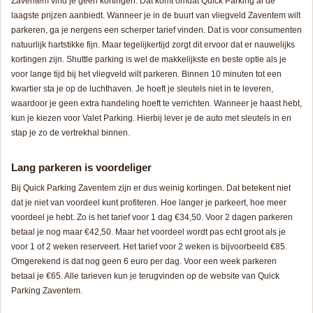
Zaventem vind je geen kortingen. Dat komt omdat Quick Parking al de
laagste prijzen aanbiedt. Wanneer je in de buurt van vliegveld Zaventem wilt
parkeren, ga je nergens een scherper tarief vinden. Dat is voor consumenten
natuurlijk hartstikke fijn. Maar tegelijkertijd zorgt dit ervoor dat er nauwelijks
kortingen zijn. Shuttle parking is wel de makkelijkste en beste optie als je
voor lange tijd bij het vliegveld wilt parkeren. Binnen 10 minuten tot een
kwartier sta je op de luchthaven. Je hoeft je sleutels niet in te leveren,
waardoor je geen extra handeling hoeft te verrichten. Wanneer je haast hebt,
kun je kiezen voor Valet Parking. Hierbij lever je de auto met sleutels in en
stap je zo de vertrekhal binnen.
Lang parkeren is voordeliger
Bij Quick Parking Zaventem zijn er dus weinig kortingen. Dat betekent niet
dat je niet van voordeel kunt profiteren. Hoe langer je parkeert, hoe meer
voordeel je hebt. Zo is het tarief voor 1 dag €34,50. Voor 2 dagen parkeren
betaal je nog maar €42,50. Maar het voordeel wordt pas echt groot als je
voor 1 of 2 weken reserveert. Het tarief voor 2 weken is bijvoorbeeld €85.
Omgerekend is dat nog geen 6 euro per dag. Voor een week parkeren
betaal je €65. Alle tarieven kun je terugvinden op de website van Quick
Parking Zaventem.