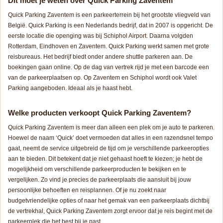
Dit moet je weten over Quick Parking Zaventem
Quick Parking Zaventem is een parkeerterrein bij het grootste vliegveld van
België. Quick Parking is een Nederlands bedrijf, dat in 2007 is opgericht. De
eerste locatie die openging was bij Schiphol Airport. Daarna volgden
Rotterdam, Eindhoven en Zaventem. Quick Parking werkt samen met grote
reisbureaus. Het bedrijf biedt onder andere shuttle parkeren aan. De
boekingen gaan online. Op de dag van vertrek rijd je met een barcode een
van de parkeerplaatsen op. Op Zaventem en Schiphol wordt ook Valet
Parking aangeboden. Ideaal als je haast hebt.
Welke producten verkoopt Quick Parking Zaventem?
Quick Parking Zaventem is meer dan alleen een plek om je auto te parkeren.
Hoewel de naam ‘Quick’ doet vermoeden dat alles in een razendsnel tempo
gaat, neemt de service uitgebreid de tijd om je verschillende parkeeropties
aan te bieden. Dit betekent dat je niet gehaast hoeft te kiezen; je hebt de
mogelijkheid om verschillende parkeerproducten te bekijken en te
vergelijken. Zo vind je precies de parkeerplaats die aansluit bij jouw
persoonlijke behoeften en reisplannen. Of je nu zoekt naar
budgetvriendelijke opties of naar het gemak van een parkeerplaats dichtbij
de vertrekhal, Quick Parking Zaventem zorgt ervoor dat je reis begint met de
parkeerplek die het best bij je past.