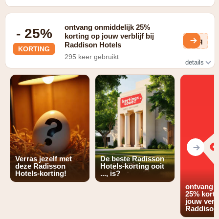
ontvang onmiddelijk 25%
- 25%
korting op jouw verblijf bij
edq
Raddison Hotels
KORTING
295 keer gebruikt
details
Plan en bespaar: Boek uw verblijf vooruit en bespaar tot
25% met ons vooruitbetalingstarief.
Verras jezelf met
De beste Radisson
deze Radisson
Hotels-korting ooit
Hotels-korting!
..., is?
ontvang o
25% korti
jouw verbl
Raddison