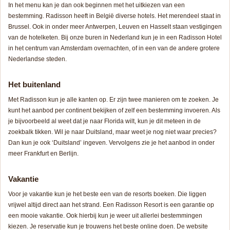
In het menu kan je dan ook beginnen met het uitkiezen van een
bestemming. Radisson heeft in België diverse hotels. Het merendeel staat in
Brussel. Ook in onder meer Antwerpen, Leuven en Hasselt staan vestigingen
van de hotelketen. Bij onze buren in Nederland kun je in een Radisson Hotel
in het centrum van Amsterdam overnachten, of in een van de andere grotere
Nederlandse steden.
Het buitenland
Met Radisson kun je alle kanten op. Er zijn twee manieren om te zoeken. Je
kunt het aanbod per continent bekijken of zelf een bestemming invoeren. Als
je bijvoorbeeld al weet dat je naar Florida wilt, kun je dit meteen in de
zoekbalk tikken. Wil je naar Duitsland, maar weet je nog niet waar precies?
Dan kun je ook ‘Duitsland’ ingeven. Vervolgens zie je het aanbod in onder
meer Frankfurt en Berlijn.
Vakantie
Voor je vakantie kun je het beste een van de resorts boeken. Die liggen
vrijwel altijd direct aan het strand. Een Radisson Resort is een garantie op
een mooie vakantie. Ook hierbij kun je weer uit allerlei bestemmingen
kiezen. Je reservatie kun je trouwens het beste online doen. De website