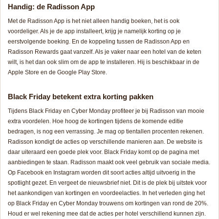
Handig: de Radisson App
Met de Radisson App is het niet alleen handig boeken, het is ook
voordeliger. Als je de app installeert, krijg je namelijk korting op je
eerstvolgende boeking. En de koppeling tussen de Radisson App en
Radisson Rewards gaat vanzelf. Als je vaker naar een hotel van de keten
wilt, is het dan ook slim om de app te installeren. Hij is beschikbaar in de
Apple Store en de Google Play Store.
Black Friday betekent extra korting pakken
Tijdens Black Friday en Cyber Monday profiteer je bij Radisson van mooie
extra voordelen. Hoe hoog de kortingen tijdens de komende editie
bedragen, is nog een verrassing. Je mag op tientallen procenten rekenen.
Radisson kondigt de acties op verschillende manieren aan. De website is
daar uiteraard een goede plek voor. Black Friday komt op de pagina met
aanbiedingen te staan. Radisson maakt ook veel gebruik van sociale media.
Op Facebook en Instagram worden dit soort acties altijd uitvoerig in the
spotlight gezet. En vergeet de nieuwsbrief niet. Dit is de plek bij uitstek voor
het aankondigen van kortingen en voordeelacties. In het verleden ging het
op Black Friday en Cyber Monday trouwens om kortingen van rond de 20%.
Houd er wel rekening mee dat de acties per hotel verschillend kunnen zijn.