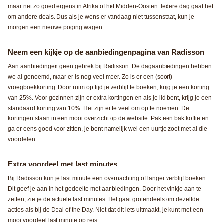
maar net zo goed ergens in Afrika of het Midden-Oosten. Iedere dag gaat het
om andere deals. Dus als je wens er vandaag niet tussenstaat, kun je
morgen een nieuwe poging wagen.
Neem een kijkje op de aanbiedingenpagina van Radisson
Aan aanbiedingen geen gebrek bij Radisson. De dagaanbiedingen hebben
we al genoemd, maar er is nog veel meer. Zo is er een (soort)
vroegboekkorting. Door ruim op tijd je verblijf te boeken, krijg je een korting
van 25%. Voor gezinnen zijn er extra kortingen en als je lid bent, krijg je een
standaard korting van 10%. Het zijn er te veel om op te noemen. De
kortingen staan in een mooi overzicht op de website. Pak een bak koffie en
ga er eens goed voor zitten, je bent namelijk wel een uurtje zoet met al die
voordelen.
Extra voordeel met last minutes
Bij Radisson kun je last minute een overnachting of langer verblijf boeken.
Dit geef je aan in het gedeelte met aanbiedingen. Door het vinkje aan te
zetten, zie je de actuele last minutes. Het gaat grotendeels om dezelfde
acties als bij de Deal of the Day. Niet dat dit iets uitmaakt, je kunt met een
mooi voordeel last minute op reis.