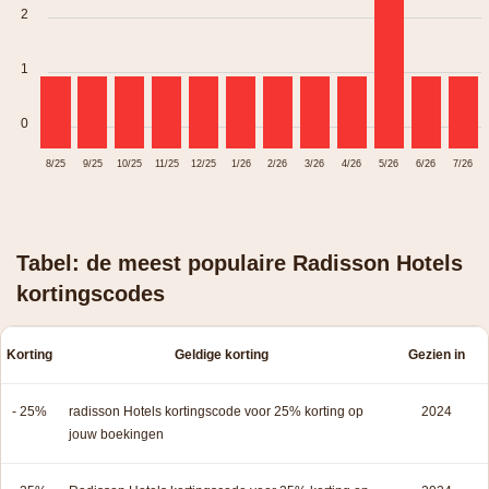
2
1
0
8/25
9/25
10/25
11/25
12/25
1/26
2/26
3/26
4/26
5/26
6/26
7/26
Tabel: de meest populaire Radisson Hotels
kortingscodes
Korting
Geldige korting
Gezien in
- 25%
radisson Hotels kortingscode voor 25% korting op
2024
jouw boekingen