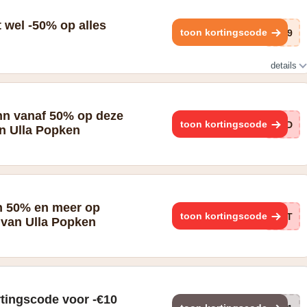
t wel -50% op alles
toon kortingscode
9V9
details
or 1/2 prijs"
n vanaf 50% op deze
toon kortingscode
a5D
an Ulla Popken
n 50% en meer op
toon kortingscode
aLT
van Ulla Popken
rtingscode voor -€10