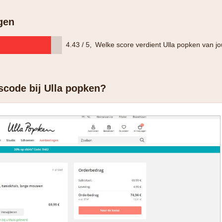
gen
4.43 / 5
,
Welke score verdient Ulla popken van j
scode bij Ulla popken?