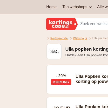
Home
Top webshops
Alle 
AEG
Welke soort kortingscodes
zijn er?
Brussels Airlines
Kortingscode
Webshops
Ulla popken
Kan je een kortingscode
Martin's Hotels
combineren om nog extra
korting te krijgen?
Ulla popken kortin
Ontdek een Ulla popken kor
Samsung
Zalando Lounge
- 20%
Ulla Popken ko
korting op jouw 
KORTING
Ulla Popken ko