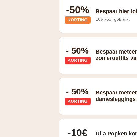
-50%
Bespaar hier to
165 keer gebruikt
KORTING
Geldig op alles uit de rubriek "Alles vo
- 50%
Bespaar meteen
zomeroutfits v
KORTING
- 50%
Bespaar metee
damesleggings 
KORTING
-10€
Ulla Popken ko