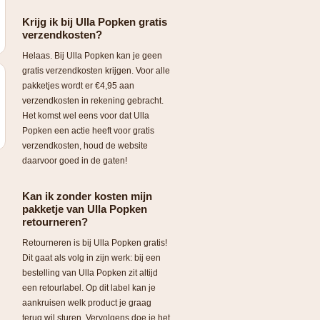
Krijg ik bij Ulla Popken gratis
verzendkosten?
Helaas. Bij Ulla Popken kan je geen
gratis verzendkosten krijgen. Voor alle
pakketjes wordt er €4,95 aan
verzendkosten in rekening gebracht.
Het komst wel eens voor dat Ulla
Popken een actie heeft voor gratis
verzendkosten, houd de website
daarvoor goed in de gaten!
Kan ik zonder kosten mijn
pakketje van Ulla Popken
retourneren?
Retourneren is bij Ulla Popken gratis!
Dit gaat als volg in zijn werk: bij een
bestelling van Ulla Popken zit altijd
een retourlabel. Op dit label kan je
aankruisen welk product je graag
terug wil sturen. Vervolgens doe je het