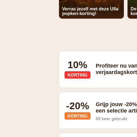
Verras jezelf met deze Ulla
De
popken-korting!
kor
10%
Profiteer nu va
verjaardagskort
KORTING
10% verjaardagskorting na het invulle
-20%
Grijp jouw -20%
een selectie art
KORTING
68 keer gebruikt
Geldig op een reeks items via de Out