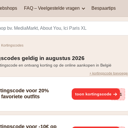
webshops
FAQ – Veelgestelde vragen
Bespaartips
AliExpress
Aqualibi
Waar kan je kortingscodes
Waarom werkt mijn
vinden?
kortingscode niet?
Hey! telecom
ICI PARIS XL
 Kortingscodes
Black Friday in België: een
Miinto
Pizza hut
dag van spectaculaire
gscodes geldig in augustus 2026
Hoe bereken je korting?
kortingen en aanbiedingen
tingscode en ontvang korting op de online aankopen in België
Smeg
Vanden Borre
+ kortingscode toevoeg
Zooplus
rtingscode voor 20%
toon kortingscode
591
favoriete outfits
rtingscode voor -10€ op