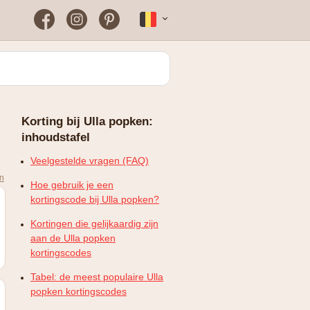
Facebook
Instagram
Pinterest
Français
Bloomon
Wanneer vind je het vaakst
een werkende
kortingscode?
Just Russel
Korting bij Ulla popken:
Plopsaland Theater Hotel
inhoudstafel
FAQ – Veelgestelde vragen
WONDR
Veelgestelde vragen (FAQ)
en
Hoe gebruik je een
kortingscode bij Ulla popken?
Kortingen die gelijkaardig zijn
aan de Ulla popken
kortingscodes
Tabel: de meest populaire Ulla
popken kortingscodes