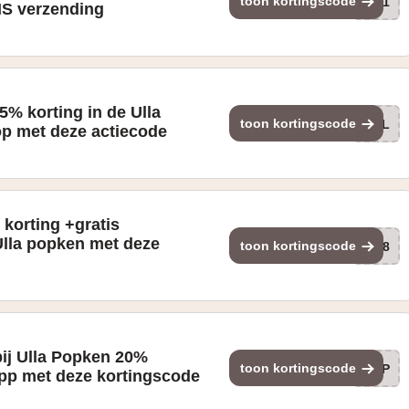
toon kortingscode
31
IS verzending
5% korting in de Ulla
toon kortingscode
WEL
p met deze actiecode
korting +gratis
Ulla popken met deze
toon kortingscode
318
bij Ulla Popken 20%
toon kortingscode
APP
app met deze kortingscode