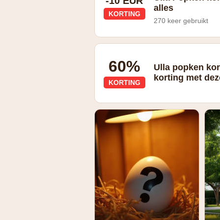
-10 EUR
alles
KORTING
270 keer gebruikt
Schrijf je in op de nieuwsbrief via htt
60%
Ulla popken kor
korting met dez
KORTING