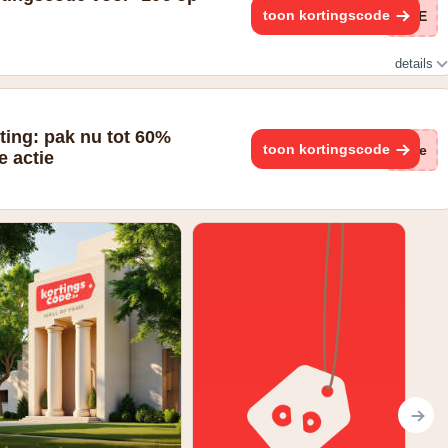
toon kortingscode
ZIE
details
ps://www.ullapopken.be/nl/newsletter
ting: pak nu tot 60%
toon kortingscode
(ge
e actie