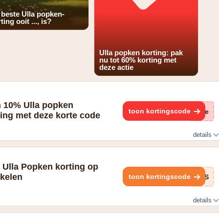
 beste Ulla popken-
ting ooit ..., is?
Ulla popken korting: pak
nu tot 60% korting met
deze actie
n 10% Ulla popken
toon kortingscode
(ge
ing met deze korte code
details
n van je geboortedatum in je klantaccount
 Ulla Popken korting op
ikelen
toon kortingscode
PRS
details
let van Ulla Popken