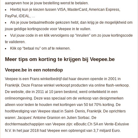
aangeven hoe je jouw bestelling wenst te betalen.
Hierbij kun je kiezen tussen VISA, MasterCard, American Express,
PayPal, iDEAL, …
Als je jouw betaalmethode gekozen hebt, dan krijg je de mogelijkheid om
jouw geldige kortingscode voor Veepee in te vullen.
Vul jouw code in en klik vervolgens op “inruilen” om zo jouw kortingscode
te valideren.
Klik op “betaal nu” om af te rekenen.
Meer tips om korting te krijgen bij Veepee.be
Veepee.be in een notendop
Veepee is een Frans winkelbedrijf dat haar deuren opende in 2001 in
Frankrijk. Deze Franse winkel verkoopt producten via online flash-verkoop.
De website, die in 2011 al 10 jaren bestond, werd ontwikkeld in een
onlineomgeving. Deze was speciaal om de verkoop van designmerken
alleen voor leden te houden met kortingen van 50 tot 70% korting. De
hoofdvestiging van Veepee staat in Saint- Denis, Frankrijk. De oprichters
waren: Jacques’ Antoine Granion en Julien Sorbac. De
dochtermaatschappijen van Veepee zijn: eBoutic.Ch SA en Vente-Exlusive
N.V. In het jaar 2018 had Veepee een opbrengst van 3,7 miljard Euro.