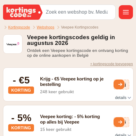
Kortingscode
Webshops
Veepee Kortingscodes
Veepee kortingscodes geldig in
augustus 2026
Ontdek een Veepee kortingscode en ontvang korting
op de online aankopen in België
+ kortingscode toevoegen
- €5
Krijg - €5 Veepee korting op je
bestelling
OCj
KORTING
248 keer gebruikt
details
Gratis verzending van je eerste bestelling
- 5%
Veepee korting: - 5% korting
op alles bij Veepee
sui
KORTING
15 keer gebruikt
details