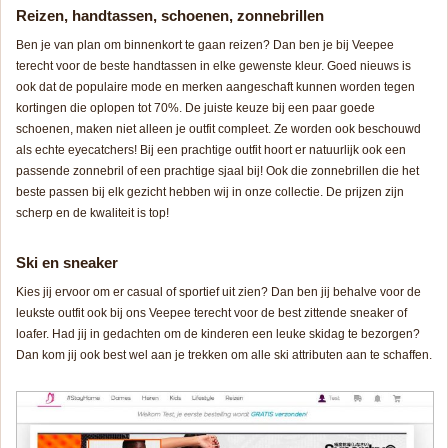
Reizen, handtassen, schoenen, zonnebrillen
Ben je van plan om binnenkort te gaan reizen? Dan ben je bij Veepee
terecht voor de beste handtassen in elke gewenste kleur. Goed nieuws is
ook dat de populaire mode en merken aangeschaft kunnen worden tegen
kortingen die oplopen tot 70%. De juiste keuze bij een paar goede
schoenen, maken niet alleen je outfit compleet. Ze worden ook beschouwd
als echte eyecatchers! Bij een prachtige outfit hoort er natuurlijk ook een
passende zonnebril of een prachtige sjaal bij! Ook die zonnebrillen die het
beste passen bij elk gezicht hebben wij in onze collectie. De prijzen zijn
scherp en de kwaliteit is top!
Ski
en sneaker
Kies jij ervoor om er casual of sportief uit zien? Dan ben jij behalve voor de
leukste outfit ook bij ons Veepee terecht voor de best zittende sneaker of
loafer. Had jij in gedachten om de kinderen een leuke skidag te bezorgen?
Dan kom jij ook best wel aan je trekken om alle ski attributen aan te schaffen.