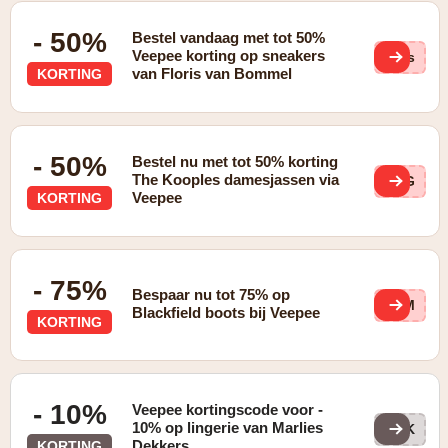
- 50%
Bestel vandaag met tot 50%
Veepee korting op sneakers
DFs
van Floris van Bommel
KORTING
- 50%
Bestel nu met tot 50% korting
The Kooples damesjassen via
uyG
Veepee
KORTING
- 75%
Bespaar nu tot 75% op
kfM
Blackfield boots bij Veepee
KORTING
- 10%
Veepee kortingscode voor -
10% op lingerie van Marlies
DEK
Dekkers
KORTING