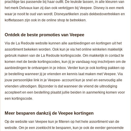
prachtige tas passende bij haar outfit. De leukste tassen, in alle kleuren van
het merk Delvaux kan zij dan ook verkrijgen bij Veepee. Disney is een merk
waar je nooit te oud van wordt. Disneyartikelen zoals dekbedovertrekken en
koffietassen zijn ook in de online shop te betrekken.
Ontdek de beste promoties van Veepee
Via de La Redoute website kunnen alle aanbiedingen en kortingen uit het
assortiment bekeken worden. Ook kun je via het online winkelen makkelijk
gebruik maken van de La Redoute kortingscode. Om makkelijk in contact te
komen met de beste kortingscodes, kun jij je vandaag nog inschrijven om de
aanbiedingen te ontvangen in je inbox. Verder kun je ook korting pakken op
je bestelling wanneer jij je vrienden en kennis laat maken met Veepee. Via
jouw persoonlijke link in je Veepee- account kun je snel en eenvoudig alle
vrienden uitnodigen. Bijzonder is dat wanneer de vriend de uitnodiging
accepteert en een bestelling plaatst jullie beiden in aanmerking komen voor
een kortingscode.
Meer besparen dankzij de Veepee kortingen
Op de website van Veepee kun je filteren op het hele assortiment van de
website. Om je een zoektocht te besparen, kun je ook de eerder genoemde