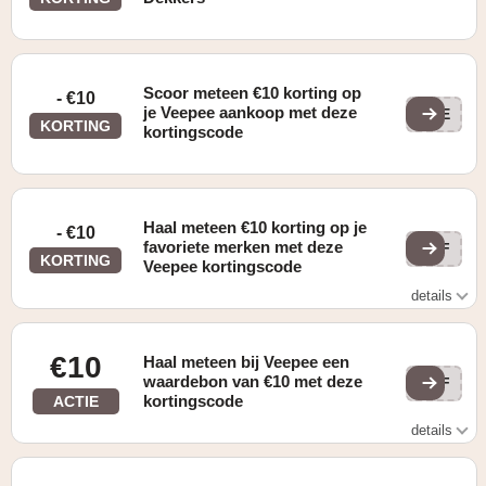
Scoor meteen €10 korting op
- €10
je Veepee aankoop met deze
VEE
KORTING
kortingscode
Haal meteen €10 korting op je
- €10
favoriete merken met deze
GIF
KORTING
Veepee kortingscode
details
Enkel geldig op 1 winkelmandje van minimaal €40
€10
Haal meteen bij Veepee een
waardebon van €10 met deze
GIF
kortingscode
ACTIE
details
Enkel geldig bij een minimale bestelling van €40