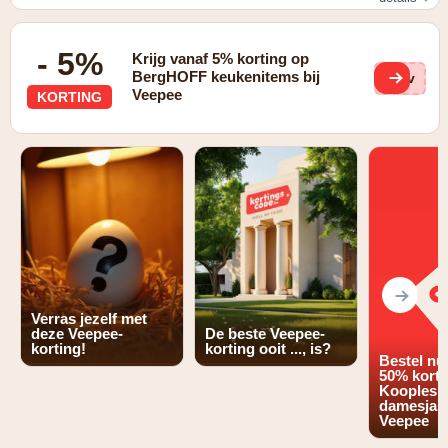
Geldig na aanmaken van account
- 5%
Krijg vanaf 5% korting op
BergHOFF keukenitems bij
UCv
Veepee
KORTING
Verras jezelf met
deze Veepee-
De beste Veepee-
korting!
korting ooit ..., is?
Bestel nu
50% korti
Kooples
damesjass
Veepee