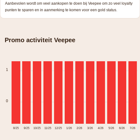
Aanbevolen wordt om veel aankopen te doen bij Veepee om zo veel loyalty
punten te sparen en in aanmerking te komen voor een gold status.
Promo activiteit Veepee
1
0
8/25
9/25
10/25
11/25
12/25
1/26
2/26
3/26
4/26
5/26
6/26
7/26