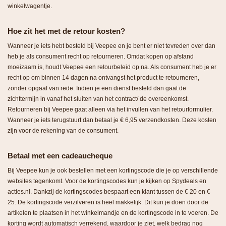
winkelwagentje.
Hoe zit het met de retour kosten?
Wanneer je iets hebt besteld bij Veepee en je bent er niet tevreden over dan
heb je als consument recht op retourneren. Omdat kopen op afstand
moeizaam is, houdt Veepee een retourbeleid op na. Als consument heb je er
recht op om binnen 14 dagen na ontvangst het product te retourneren,
zonder opgaaf van rede. Indien je een dienst besteld dan gaat de
zichttermijn in vanaf het sluiten van het contract/ de overeenkomst.
Retourneren bij Veepee gaat alleen via het invullen van het retourformulier.
Wanneer je iets terugstuurt dan betaal je € 6,95 verzendkosten. Deze kosten
zijn voor de rekening van de consument.
Betaal met een cadeaucheque
Bij Veepee kun je ook bestellen met een kortingscode die je op verschillende
websites tegenkomt. Voor de kortingscodes kun je kijken op Spydeals en
acties.nl. Dankzij de kortingscodes bespaart een klant tussen de € 20 en €
25. De kortingscode verzilveren is heel makkelijk. Dit kun je doen door de
artikelen te plaatsen in het winkelmandje en de kortingscode in te voeren. De
korting wordt automatisch verrekend, waardoor je ziet, welk bedrag nog