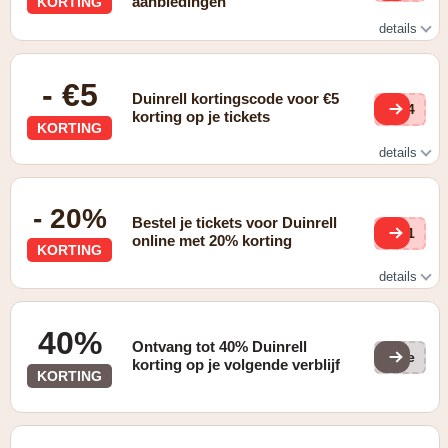
aanbiedingen
KORTING
details
Check de last minute aanbiedingen
- €5
Duinrell kortingscode voor €5
Cw4
korting op je tickets
KORTING
details
Bekijk de kortingpagina van Duinrell
- 20%
Bestel je tickets voor Duinrell
ew1
online met 20% korting
KORTING
details
Check alle lopende promoties
40%
Ontvang tot 40% Duinrell
(ge
korting op je volgende verblijf
KORTING