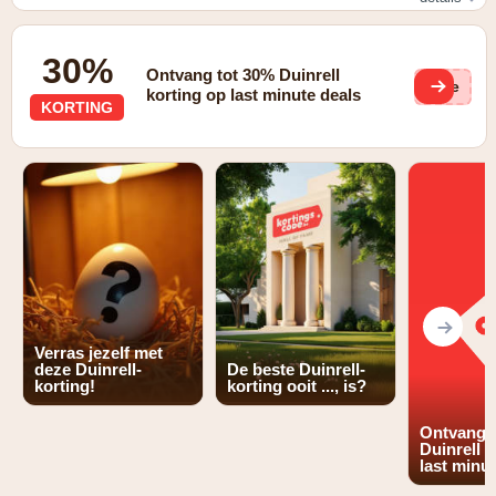
€5,- korting op een blauw gemarkeerde dag t.o.v. de
reguliere ticketprijs
30%
Ontvang tot 30% Duinrell
(ge
korting op last minute deals
KORTING
Verras jezelf met
deze Duinrell-
De beste Duinrell-
korting!
korting ooit ..., is?
Ontvang 
Duinrell k
last minu