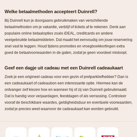
Welke betaalmethoden accepteert Duinrell?
Bij Duinrell kun je doorgaans gebruikmaken van verschillende
betaalmethoden om je vakantie, verblijf of tickets af te rekenen. Denk aan
populaire online betaalopties zoals iDEAL, creditcards en andere
veelgebruikte betaalmiddelen. Dat maakt het eenvoudig om jouw reservering
snel vast te leggen. Houd tijdens promoties en vroegboekkortingen extra
goed de betaalvoorwaarden in de gaten, zodat je geen voordeel misloopt.
Geef een dagje uit cadeau met een Duinrell cadeaukaart
Zoek je een origineel cadeau voor een gezin of pretparkliefhebber? Dan is
een cadeaukaart of cadeaubon een interessante optie. Hiermee kan de
ontvanger zelf kiezen hoe en wanneer hij of zij van Duinrell gebruikmaakt.
Dat is handig voor verjaardagen, feestdagen of als verrassing. Controleer
vooraf de beschikbare waardes, geldigheidsduur en eventuele voorwaarden,
zodat je precies weet waarvoor de cadeaukaart kan worden gebruikt.