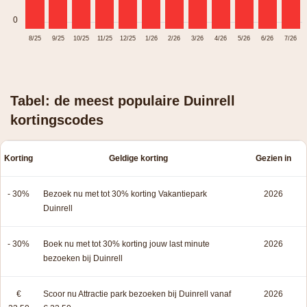
0
8/25
9/25
10/25
11/25
12/25
1/26
2/26
3/26
4/26
5/26
6/26
7/26
Tabel: de meest populaire Duinrell
kortingscodes
Korting
Geldige korting
Gezien in
- 30%
Bezoek nu met tot 30% korting Vakantiepark
2026
Duinrell
- 30%
Boek nu met tot 30% korting jouw last minute
2026
bezoeken bij Duinrell
€
Scoor nu Attractie park bezoeken bij Duinrell vanaf
2026