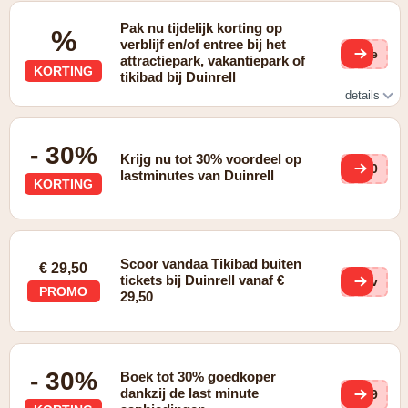
Pak nu tijdelijk korting op
%
verblijf en/of entree bij het
(ge
attractiepark, vakantiepark of
KORTING
tikibad bij Duinrell
details
Korting op verblijf en/of entree bij het attractiepark,
vakantiepark of tikibad
- 30%
Krijg nu tot 30% voordeel op
k70
lastminutes van Duinrell
KORTING
Scoor vandaa Tikibad buiten
€ 29,50
tickets bij Duinrell vanaf €
1pv
PROMO
29,50
- 30%
Boek tot 30% goedkoper
dankzij de last minute
bN9