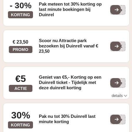
- 30%
Pak meteen tot 30% korting op
last minute boekingen bij
42p
Duinrel
KORTING
Scoor nu Attractie park
€ 23,50
bezoeken bij Duinrell vanaf €
p7K
PROMO
23,50
€5
Geniet van €5,- Korting op een
Duinrell ticket - Tijdelijk met
(ge
deze duinrell korting
ACTIE
details
€5,- korting op een blauw gemarkeerde dag t.o.v. de
reguliere ticketprijs
30%
Pak nu tot 30% Duinrell last
(ge
minute korting
KORTING