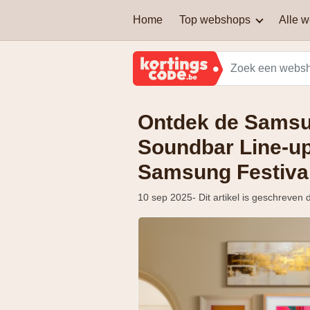
Home
Top webshops
Alle 
AEG
Welke soort kortingscodes
zijn er?
Brussels Airlines
Ontdek de Samsu
Kan je een kortingscode
Martin's Hotels
combineren om nog extra
korting te krijgen?
Soundbar Line-up
Samsung
Samsung Festiva
Zalando Lounge
10 sep 2025
- Dit artikel is geschreve