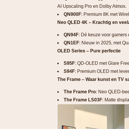
AI Upscaling Pro en Dolby Atmos.
QN900F
: Premium 8K met Wire
Neo QLED 4K – Krachtig en veelz
QN94F
: Dé keuze voor gamers d
QN1EF
: Nieuw in 2025, met Qu
OLED Series – Pure perfectie
S95F
: QD-OLED met Glare Free
S94F
: Premium OLED met levend
The Frame – Waar kunst en TV
The Frame Pro
: Neo QLED-beel
The Frame LS03F
: Matte displ