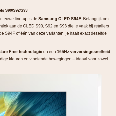
als S90/S92/S93
 nieuwe line-up is de
Samsung OLED S94F
. Belangrijk om
entiek aan de OLED S90, S92 en S93 die je vaak bij retailers
r de S94F of één van deze varianten, je haalt exact dezelfde
lare Free-technologie
en een
165Hz verversingssnelheid
endige kleuren en vloeiende bewegingen – ideaal voor zowel