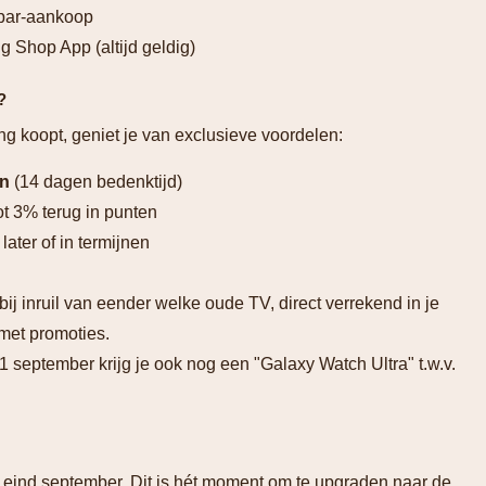
bar-aankoop
 Shop App (altijd geldig)
?
g koopt, geniet je van exclusieve voordelen:
en
(14 dagen bedenktijd)
ot 3% terug in punten
later of in termijnen
 bij inruil van eender welke oude TV, direct verrekend in je
met promoties.
1 september krijg je ook nog een "Galaxy Watch Ultra" t.w.v.
 eind september. Dit is hét moment om te upgraden naar de