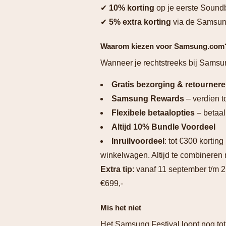
✔
10% korting
op je eerste Sound
✔
5% extra korting
via de Samsung
Waarom kiezen voor Samsung.com
Wanneer je rechtstreeks bij Samsun
Gratis bezorging & retourner
Samsung Rewards
– verdien t
Flexibele betaalopties
– betaal 
Altijd 10% Bundle Voordeel
Inruilvoordeel
: tot €300 korting
winkelwagen. Altijd te combineren 
Extra tip
: vanaf 11 september t/m 2
€699,-
Mis het niet
Het Samsung Festival loopt nog tot