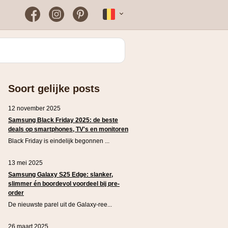
Facebook
Instagram
Pinterest
Français
Bloomon
Wanneer vind je het vaakst
een werkende
kortingscode?
Just Russel
Soort gelijke posts
Plopsaland Theater Hotel
FAQ – Veelgestelde vragen
12 november 2025
WONDR
Samsung Black Friday 2025: de beste
deals op smartphones, TV's en monitoren
Black Friday is eindelijk begonnen ...
13 mei 2025
Samsung Galaxy S25 Edge: slanker,
slimmer én boordevol voordeel bij pre-
order
De nieuwste parel uit de Galaxy-ree...
26 maart 2025