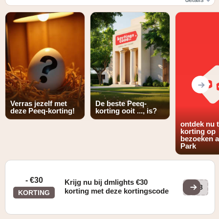
Geldig op een selectie artikelen op
https://www.dmlights.be/sales gedurende de solden
Verras jezelf met
De beste Peeq-
deze Peeq-korting!
korting ooit ..., is?
ontdek nu 
korting op
bezoeken a
Park
- €30
Krijg nu bij dmlights €30
FF3
korting met deze kortingscode
KORTING