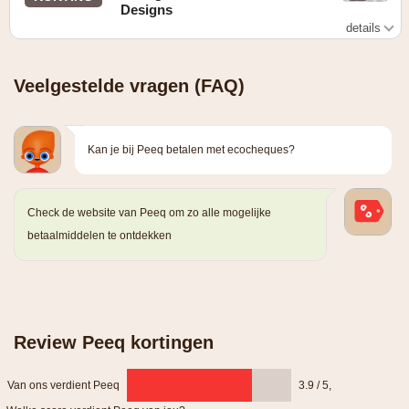
Designs
details
Zie website voor details
Veelgestelde vragen (FAQ)
Kan je bij Peeq betalen met ecocheques?
Check de website van Peeq om zo alle mogelijke
betaalmiddelen te ontdekken
Review Peeq kortingen
Van ons verdient Peeq
3.9 / 5
,