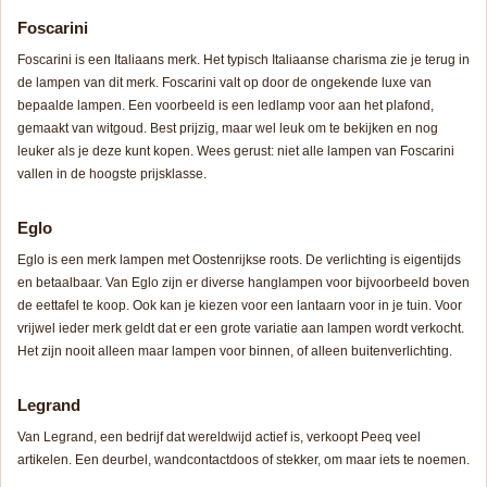
Foscarini
Foscarini is een Italiaans merk. Het typisch Italiaanse charisma zie je terug in
de lampen van dit merk. Foscarini valt op door de ongekende luxe van
bepaalde lampen. Een voorbeeld is een ledlamp voor aan het plafond,
gemaakt van witgoud. Best prijzig, maar wel leuk om te bekijken en nog
leuker als je deze kunt kopen. Wees gerust: niet alle lampen van Foscarini
vallen in de hoogste prijsklasse.
Eglo
Eglo is een merk lampen met Oostenrijkse roots. De verlichting is eigentijds
en betaalbaar. Van Eglo zijn er diverse hanglampen voor bijvoorbeeld boven
de eettafel te koop. Ook kan je kiezen voor een lantaarn voor in je tuin. Voor
vrijwel ieder merk geldt dat er een grote variatie aan lampen wordt verkocht.
Het zijn nooit alleen maar lampen voor binnen, of alleen buitenverlichting.
Legrand
Van Legrand, een bedrijf dat wereldwijd actief is, verkoopt Peeq veel
artikelen. Een deurbel, wandcontactdoos of stekker, om maar iets te noemen.