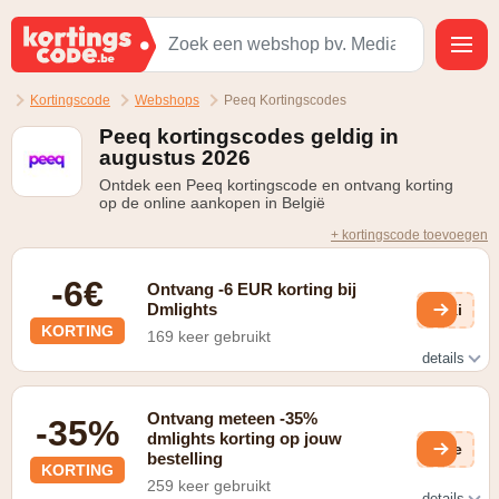
Kortingscode
Webshops
Peeq Kortingscodes
Peeq kortingscodes geldig in
augustus 2026
Ontdek een Peeq kortingscode en ontvang korting
op de online aankopen in België
+ kortingscode toevoegen
-6€
Ontvang -6 EUR korting bij
Dmlights
OKi
KORTING
169 keer gebruikt
details
Bestel voor minstens €100 en ontvang de verzendkosten
twv. €6 cadeau!
Ontvang meteen -35%
-35%
dmlights korting op jouw
F7e
bestelling
KORTING
259 keer gebruikt
details