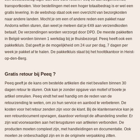
transportkosten. Voor bestellingen met een hoger totaalbedrag is er wel een
gratis levering. In de webshop staat ook een overzicht van bezorgkosten
naar andere landen. Mocht je om een of andere reden een pakket naar
Andorra willen sturen, dan weet je meteen dat je €49 aan verzendkosten
betaalt. De verzendingen worden verzorgd door DPD. De meeste pakketten
in België worden binnen 1 werkdag bij je thuisbezorgd. Peeq heeft ook een
pakketkluis. Dat geeft je de mogelijkheid om 24 uur per dag, 7 dagen per
week je pakket af te halen. De pakketkluis staat bij het hoofdkantoor in Heist-
op-den-Berg.
Gratis retour bij Peeq ?
Peeq geeft je de kans om bestelde artikelen die niet bevallen binnen 30
dagen retour te sturen. Ook kan je zonder opgave van motief of boete je
artikel omruilen. Peeq vindt het wel handig om de reden van de
retourzending te weten, om zo hun service en aanbod te verbeteren. De
kosten voor het retour zenden zijn voor de klant. Bij de klantenservice kan je
een retourdocument opvragen, daardoor verloopt de afhandeling sneller. Er
zijn wat voorwaarden aan het terugsturen van artikelen verbonden. De
producten moeten compleet zijn, met handleidingen en documentatie. Ook
moeten ze onbeschadigd zijn en in de originele verpakking zitten.