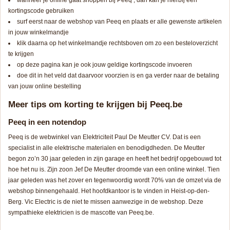
wanneer je online gaat shoppen bij Peeq , dan kan je hierbij een
kortingscode gebruiken
surf eerst naar de webshop van Peeq en plaats er alle gewenste artikelen
in jouw winkelmandje
klik daarna op het winkelmandje rechtsboven om zo een besteloverzicht
te krijgen
op deze pagina kan je ook jouw geldige kortingscode invoeren
doe dit in het veld dat daarvoor voorzien is en ga verder naar de betaling
van jouw online bestelling
Meer tips om korting te krijgen bij Peeq.be
Peeq in een notendop
Peeq is de webwinkel van Elektriciteit Paul De Meutter CV. Dat is een
specialist in alle elektrische materialen en benodigdheden. De Meutter
begon zo’n 30 jaar geleden in zijn garage en heeft het bedrijf opgebouwd tot
hoe het nu is. Zijn zoon Jef De Meutter droomde van een online winkel. Tien
jaar geleden was het zover en tegenwoordig wordt 70% van de omzet via de
webshop binnengehaald. Het hoofdkantoor is te vinden in Heist-op-den-
Berg. Vic Electric is de niet te missen aanwezige in de webshop. Deze
sympathieke elektricien is de mascotte van Peeq.be.