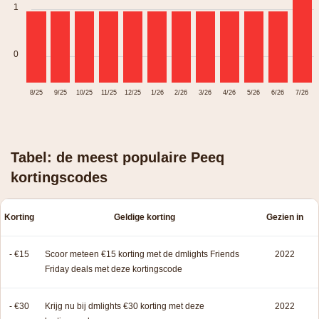
1
0
8/25
9/25
10/25
11/25
12/25
1/26
2/26
3/26
4/26
5/26
6/26
7/26
Tabel: de meest populaire Peeq
kortingscodes
Korting
Geldige korting
Gezien in
- €15
Scoor meteen €15 korting met de dmlights Friends
2022
Friday deals met deze kortingscode
- €30
Krijg nu bij dmlights €30 korting met deze
2022