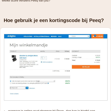
Welke score verdient Peeq van jou?
Hoe gebruik je een kortingscode bij Peeq?