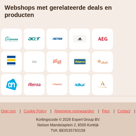
Webshops met gerelateerde deals en
producten
Over ons
|
Cookie Policy
|
Algemene voorwaarden
|
Pers
|
Contact
|
Kortingscode © 2026 Expert Group BV.
Nelson Mandelaplein 2, 8500 Kortrijk
TVA: BE0535793158