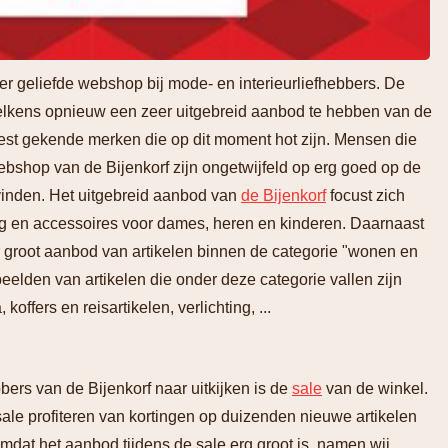
eer geliefde webshop bij mode- en interieurliefhebbers. De
elkens opnieuw een zeer uitgebreid aanbod te hebben van de
est gekende merken die op dit moment hot zijn. Mensen die
ebshop van de Bijenkorf zijn ongetwijfeld op erg goed op de
vinden. Het uitgebreid aanbod van
de Bijenkorf
focust zich
ng en accessoires voor dames, heren en kinderen. Daarnaast
er groot aanbod van artikelen binnen de categorie "wonen en
rbeelden van artikelen die onder deze categorie vallen zijn
koffers en reisartikelen, verlichting, ...
ers van de Bijenkorf naar uitkijken is de
sale
van de winkel.
sale profiteren van kortingen op duizenden nieuwe artikelen
dat het aanbod tijdens de sale erg groot is, namen wij