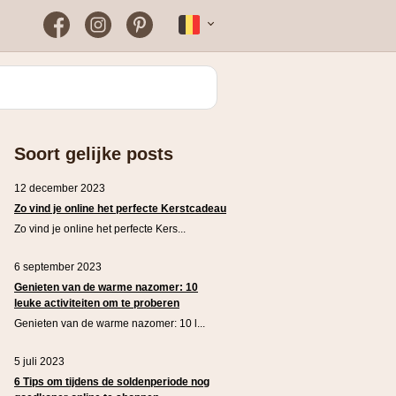
Facebook
Instagram
Pinterest
Français
Bloomon
Wanneer vind je het vaakst
een werkende
kortingscode?
Just Russel
Soort gelijke posts
Plopsaland Theater Hotel
FAQ – Veelgestelde vragen
12 december 2023
WONDR
Zo vind je online het perfecte Kerstcadeau
Zo vind je online het perfecte Kers...
6 september 2023
Genieten van de warme nazomer: 10
leuke activiteiten om te proberen
Genieten van de warme nazomer: 10 l...
5 juli 2023
6 Tips om tijdens de soldenperiode nog