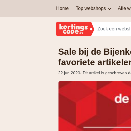
Home
Top webshops
Alle 
AEG
Welke soort kortingscodes
zijn er?
Brussels Airlines
Sale bij de Bijen
Kan je een kortingscode
Martin's Hotels
combineren om nog extra
korting te krijgen?
favoriete artikel
Samsung
22 jun 2020
- Dit artikel is geschreven 
Zalando Lounge