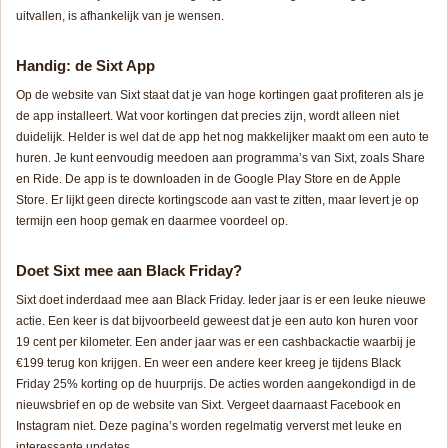
uitvallen, is afhankelijk van je wensen.
Handig: de Sixt App
Op de website van Sixt staat dat je van hoge kortingen gaat profiteren als je
de app installeert. Wat voor kortingen dat precies zijn, wordt alleen niet
duidelijk. Helder is wel dat de app het nog makkelijker maakt om een auto te
huren. Je kunt eenvoudig meedoen aan programma’s van Sixt, zoals Share
en Ride. De app is te downloaden in de Google Play Store en de Apple
Store. Er lijkt geen directe kortingscode aan vast te zitten, maar levert je op
termijn een hoop gemak en daarmee voordeel op.
Doet Sixt mee aan Black Friday?
Sixt doet inderdaad mee aan Black Friday. Ieder jaar is er een leuke nieuwe
actie. Een keer is dat bijvoorbeeld geweest dat je een auto kon huren voor
19 cent per kilometer. Een ander jaar was er een cashbackactie waarbij je
€199 terug kon krijgen. En weer een andere keer kreeg je tijdens Black
Friday 25% korting op de huurprijs. De acties worden aangekondigd in de
nieuwsbrief en op de website van Sixt. Vergeet daarnaast Facebook en
Instagram niet. Deze pagina’s worden regelmatig ververst met leuke en
interessante updates.