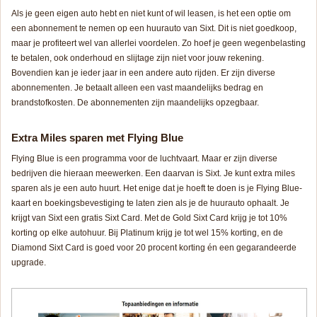
Als je geen eigen auto hebt en niet kunt of wil leasen, is het een optie om
een abonnement te nemen op een huurauto van Sixt. Dit is niet goedkoop,
maar je profiteert wel van allerlei voordelen. Zo hoef je geen wegenbelasting
te betalen, ook onderhoud en slijtage zijn niet voor jouw rekening.
Bovendien kan je ieder jaar in een andere auto rijden. Er zijn diverse
abonnementen. Je betaalt alleen een vast maandelijks bedrag en
brandstofkosten. De abonnementen zijn maandelijks opzegbaar.
Extra Miles sparen met Flying Blue
Flying Blue is een programma voor de luchtvaart. Maar er zijn diverse
bedrijven die hieraan meewerken. Een daarvan is Sixt. Je kunt extra miles
sparen als je een auto huurt. Het enige dat je hoeft te doen is je Flying Blue-
kaart en boekingsbevestiging te laten zien als je de huurauto ophaalt. Je
krijgt van Sixt een gratis Sixt Card. Met de Gold Sixt Card krijg je tot 10%
korting op elke autohuur. Bij Platinum krijg je tot wel 15% korting, en de
Diamond Sixt Card is goed voor 20 procent korting én een gegarandeerde
upgrade.