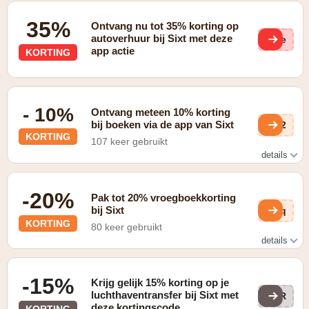
35%
Ontvang nu tot 35% korting op
autoverhuur bij Sixt met deze
(ge
app actie
KORTING
- 10%
Ontvang meteen 10% korting
bij boeken via de app van Sixt
Py2
KORTING
107 keer gebruikt
details
Enkel geldig bij het boeken via de app
-20%
Pak tot 20% vroegboekkorting
bij Sixt
JQq
KORTING
80 keer gebruikt
details
bekijk de online aanbiedingen
-15%
Krijg gelijk 15% korting op je
luchthaventransfer bij Sixt met
AIR
deze kortingscode
KORTING