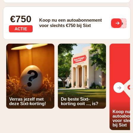
€750
Koop nu een autoabonnement
(ge
voor slechts €750 bij Sixt
ACTIE
Verras jezelf met
De beste Sixt-
deze Sixt-korting!
korting ooit ..., is?
Koop nu 
autoabon
voor slec
bij Sixt