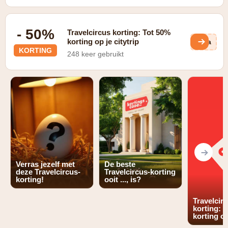
- 50%
Travelcircus korting: Tot 50%
korting op je citytrip
tGa
KORTING
248 keer gebruikt
Verras jezelf met
De beste
deze Travelcircus-
Travelcircus-korting
korting!
ooit ..., is?
Travelcir
korting: 
korting op