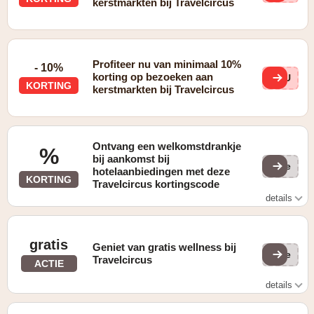
kerstmarkten bij Travelcircus
Profiteer nu van minimaal 10%
- 10%
korting op bezoeken aan
qWU
KORTING
kerstmarkten bij Travelcircus
Ontvang een welkomstdrankje
%
bij aankomst bij
(ge
hotelaanbiedingen met deze
KORTING
Travelcircus kortingscode
details
welkomstdrankje bij aankomst bij hotelaanbiedingen
gratis
Geniet van gratis wellness bij
(ge
Travelcircus
ACTIE
details
Gratis gebruik van de eigen wellnessruimte van het hotel