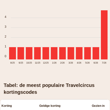
4
3
2
1
0
8/25
9/25
10/25
11/25
12/25
1/26
2/26
3/26
4/26
5/26
6/26
7/26
Tabel: de meest populaire Travelcircus
kortingscodes
Korting
Geldige korting
Gezien in