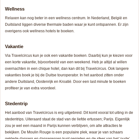
Wellness
Relaxen kan nog beter in een wellness centrum. In Nederland, België en
Duitsland liggen diverse thermale baden waar je kunt ontspannen. Er zijn
overigens ook wellness hotels te boeken.
Vakantie
Via Travelcircus kun je ook een vakantie boeken. Daarbij kun je kiezen voor
een korte vakantie, bijvoorbeeld van een weekend. Heb je altijd al willen
overnachten in een chique hotel, dan kan dit bij Travelcircus. Ook langere
vakanties boek je bij de Duitse touroperator. In het aanbod zitten onder
andere Duitsland, Oostenrijk en Kroatië. Door een last minute te boeken
profiteer je van extra voordeel.
Stedentrip
Het aanbod van Travelcircus is erg uitgebreid. Dit komt vooral tot uiting in de
stedentrips. Uiteraard staat de stad van de liefde ertussen; Parijs. Eigenlijk
zou je wel een maand in Parijs kunnen verblijven, om alle attracties te
bekijken. De Moulin Rouge is een populaire plek, waar je van schaars
geklede dansers en danseressen kunt genieten en de sfeer van het ‘oude’