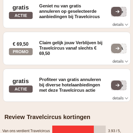
Geniet nu van gratis
gratis
annuleren op geselecteerde
(ge
ACTIE
aanbiedingen bij Travelcircus
details
gratis annuleren op geselecteerde aanbiedingen
Claim gelijk jouw Verblijven bij
€ 69,50
Travelcircus vanaf slechts €
XzA
PROMO
69,50
details
Zie website voor details
Profiteer van gratis annuleren
gratis
bij diverse hotelaanbiedingen
(ge
ACTIE
met deze Travelcircus actie
details
gratis annuleren bij diverse hotelaanbiedingen
Review Travelcircus kortingen
Van ons verdient Travelcircus
3.93 / 5
,