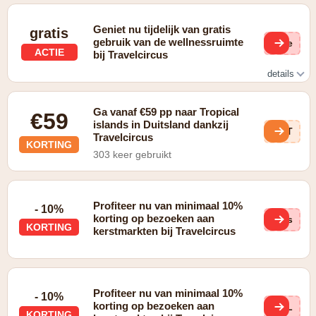
Geniet nu tijdelijk van gratis
gratis
gebruik van de wellnessruimte
(ge
ACTIE
bij Travelcircus
details
Gratis gebruik van de eigen wellnessruimte van het hotel
Ga vanaf €59 pp naar Tropical
€59
islands in Duitsland dankzij
5fT
Travelcircus
KORTING
303 keer gebruikt
Profiteer nu van minimaal 10%
- 10%
korting op bezoeken aan
mus
KORTING
kerstmarkten bij Travelcircus
Profiteer nu van minimaal 10%
- 10%
korting op bezoeken aan
BQL
KORTING