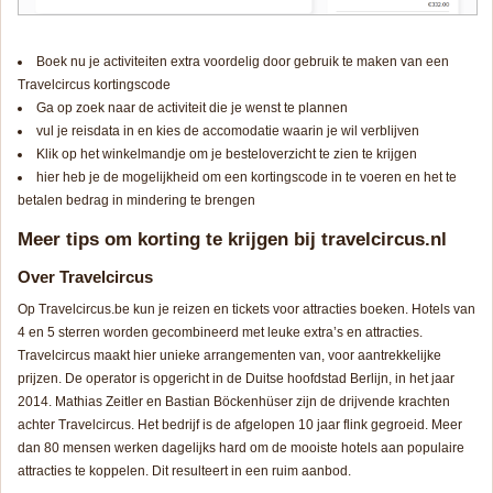
Boek nu je activiteiten extra voordelig door gebruik te maken van een
Travelcircus kortingscode
Ga op zoek naar de activiteit die je wenst te plannen
vul je reisdata in en kies de accomodatie waarin je wil verblijven
Klik op het winkelmandje om je besteloverzicht te zien te krijgen
hier heb je de mogelijkheid om een kortingscode in te voeren en het te
betalen bedrag in mindering te brengen
Meer tips om korting te krijgen bij travelcircus.nl
Over Travelcircus
Op Travelcircus.be kun je reizen en tickets voor attracties boeken. Hotels van
4 en 5 sterren worden gecombineerd met leuke extra’s en attracties.
Travelcircus maakt hier unieke arrangementen van, voor aantrekkelijke
prijzen. De operator is opgericht in de Duitse hoofdstad Berlijn, in het jaar
2014. Mathias Zeitler en Bastian Böckenhüser zijn de drijvende krachten
achter Travelcircus. Het bedrijf is de afgelopen 10 jaar flink gegroeid. Meer
dan 80 mensen werken dagelijks hard om de mooiste hotels aan populaire
attracties te koppelen. Dit resulteert in een ruim aanbod.