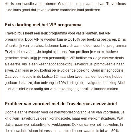
Het is een kwestie van proberen. Gezien het ruime aanbod van Travelcircus
is de kans groot dat je van lekkere voordelen kunt profiteren.
Extra korting met het VIP programma
Travelcircus heeft een leuk programma voor vaste klanten, het VIP
programma. Door VIP te worden kun je tot 10% per boeking besparen. Dit is
afhankelijk van je status. Iedereen kan zich aanmelden voor het programma.
Er zijn drie niveaus. Je begint bij brons. Dan profiteer je van exclusieve
geheime deals, krijg je een persoonlijke VIP hotline en zie je nieuwe deals
als eerste. Als je een keer hebt geboekt bij Travelcircus, promoveer je naar
zilver. Dan krijg je 5% korting op je volgende boeking. Goud is het hoogste.
Daarvoor moet je in de laatste 12 maanden tweemaal een boeking hebben
gedaan. Is dat zo, dan ontvang je 10% korting op je volgende boeking. Veel
is er dus niet voor nodig om van de kortingen gebruik te kunnen maken.
Profiteer van voordeel met de Travelcircus nieuwsbrief
Door je aan te melden voor de nieuwsbrief ontvang je tal van voordelen. Je
krijgt van Travelcircus geen kortingscode, maar een welkomstcadeau. Wat
dat is, gaan we natuurlijk niet verklappen. Ook omdat we het niet weten. In
de nieuwsbrief staan interessante aanbiedingen, waarbij je tot wel 50%