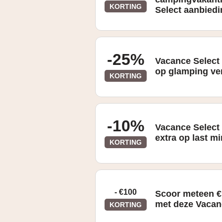
KORTING
Select aanbied
-25%
Vacance Select
op glamping ver
KORTING
-10%
Vacance Select
extra op last m
KORTING
- €100
Scoor meteen €
met deze Vacan
KORTING