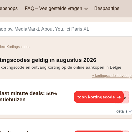
webshops
FAQ – Veelgestelde vragen
Bespaartips
AliExpress
Aqualibi
Waar kan je kortingscodes
Waarom werkt mijn
vinden?
kortingscode niet?
Hey! telecom
ICI PARIS XL
ect Kortingscodes
Black Friday in België: een
Miinto
Pizza hut
dag van spectaculaire
tingscodes geldig in augustus 2026
Hoe bereken je korting?
kortingen en aanbiedingen
kortingscode en ontvang korting op de online aankopen in België
Smeg
Vanden Borre
+ kortingscode toevoeg
Zooplus
last minute deals: 50%
toon kortingscode
(ge
ntiehuizen
details