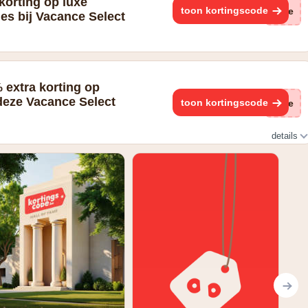
korting op luxe
toon kortingscode
(ge
es bij Vacance Select
% extra korting op
eze Vacance Select
toon kortingscode
(ge
details
korting bij langere verblijven