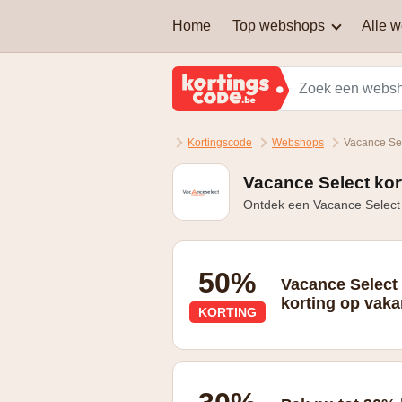
Home
Top webshops
Alle 
AEG
Welke soort kortingscodes
zijn er?
Brussels Airlines
Kortingscode
Webshops
Vacance Sel
Kan je een kortingscode
Martin's Hotels
combineren om nog extra
korting te krijgen?
Vacance Select kor
Ontdek een Vacance Select 
Samsung
Zalando Lounge
50%
Vacance Select 
korting op vaka
KORTING
Last minute deals: 50% korting