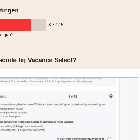
tingen
3.77 / 5
,
an jou?
scode bij Vacance Select?