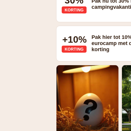
30%
Pak nu tot 30% 
campingvakanti
KORTING
+10%
Pak hier tot 10
eurocamp met d
korting
KORTING
eurocamp mega deals: 5 tot 10% extra 