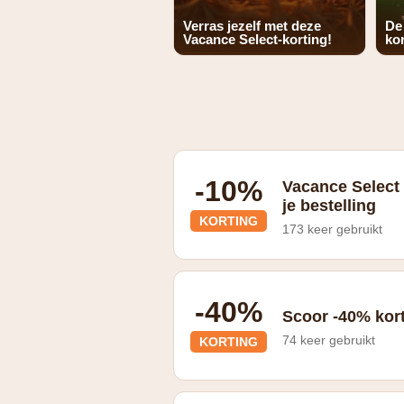
Verras jezelf met deze
De
Vacance Select-korting!
kor
-10%
Vacance Select 
je bestelling
KORTING
173 keer gebruikt
Schrijf je in op de nieuwsbrief en ont
-40%
Scoor -40% kort
74 keer gebruikt
KORTING
Als je vroeg boekt bij Vacanceselect b