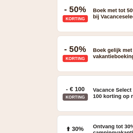
- 50%
Boek met tot 50
bij Vacancesele
KORTING
- 50%
Boek gelijk met
vakantieboekin
KORTING
- € 100
Vacance Select 
100 korting op 
KORTING
Ontvang tot 30%
⬆️ 30%
campingvakanti