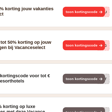
% korting jouw vakanties
toon kortingscode
KgU
ct
 tot 50% korting op jouw
toon kortingscode
IJG
gen bij Vacanceselect
kortingscode voor tot €
toon kortingscode
HOT
resorthotels
 korting op luxe
es met deze Vacance