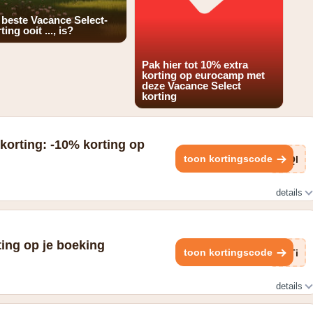
 beste Vacance Select-
ting ooit ..., is?
Pak hier tot 10% extra
korting op eurocamp met
deze Vacance Select
korting
korting: -10% korting op
toon kortingscode
jQl
details
vang 10% korting op je bestelling
ing op je boeking
toon kortingscode
6Ti
details
espaar je tot wel 40%.