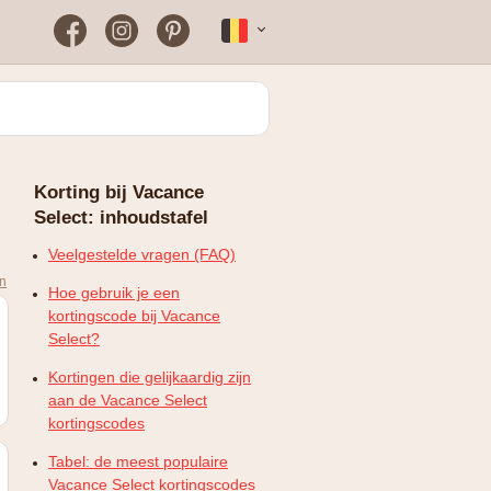
Facebook
Instagram
Pinterest
Français
Bloomon
Wanneer vind je het vaakst
een werkende
kortingscode?
Just Russel
Korting bij Vacance
Plopsaland Theater Hotel
Select: inhoudstafel
FAQ – Veelgestelde vragen
WONDR
Veelgestelde vragen (FAQ)
en
Hoe gebruik je een
kortingscode bij Vacance
Select?
Kortingen die gelijkaardig zijn
aan de Vacance Select
kortingscodes
Tabel: de meest populaire
Vacance Select kortingscodes