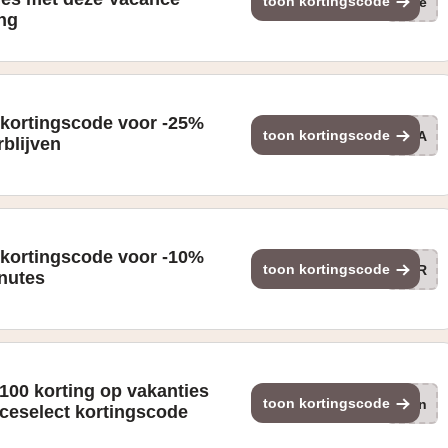
toon kortingscode
(ge
ing
 kortingscode voor -25%
toon kortingscode
GLA
blijven
 kortingscode voor -10%
toon kortingscode
XTR
inutes
100 korting op vakanties
toon kortingscode
Jun
ceselect kortingscode