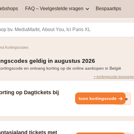
webshops
FAQ – Veelgestelde vragen
Bespaartips
AliExpress
Aqualibi
Waar kan je kortingscodes
Waarom werkt mijn
vinden?
kortingscode niet?
Hey! telecom
ICI PARIS XL
and Kortingscodes
Black Friday in België: een
Miinto
Pizza hut
dag van spectaculaire
ingscodes geldig in augustus 2026
Hoe bereken je korting?
kortingen en aanbiedingen
ortingscode en ontvang korting op de online aankopen in België
Smeg
Vanden Borre
+ kortingscode toevoeg
Zooplus
rting op Dagtickets bij
toon kortingscode
GRe
ntasialand tickets met