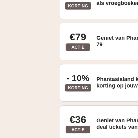
als vroegboeke
KORTING
€79
Geniet van Phan
79
ACTIE
- 10%
Phantasialand 
korting op jou
KORTING
€36
Geniet van Pha
deal tickets van
ACTIE