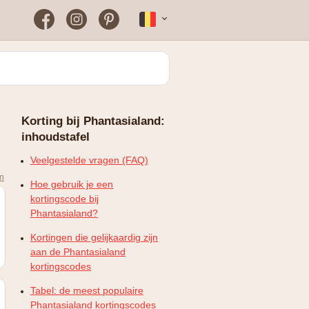
Facebook
Instagram
Pinterest
Français
Bloomon
Wanneer vind je het vaakst
een werkende
kortingscode?
Just Russel
Korting bij Phantasialand:
Plopsaland Theater Hotel
inhoudstafel
FAQ – Veelgestelde vragen
WONDR
Veelgestelde vragen (FAQ)
en
Hoe gebruik je een
kortingscode bij
Phantasialand?
Kortingen die gelijkaardig zijn
aan de Phantasialand
kortingscodes
Tabel: de meest populaire
Phantasialand kortingscodes