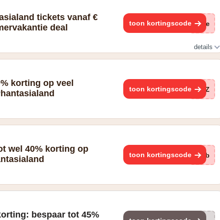
sialand tickets vanaf €
toon kortingscode
(ge
mervakantie deal
details
ickets vanaf € 42
0% korting op veel
toon kortingscode
EfZ
Phantasialand
ot wel 40% korting op
toon kortingscode
Nub
antasialand
orting: bespaar tot 45%