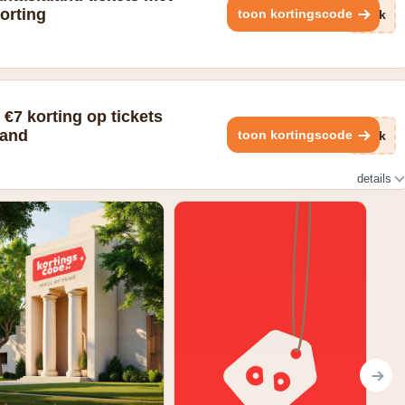
orting
toon kortingscode
1yk
 €7 korting op tickets
land
toon kortingscode
Ffk
details