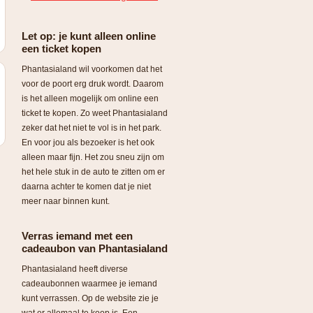
Let op: je kunt alleen online
een ticket kopen
Phantasialand wil voorkomen dat het
voor de poort erg druk wordt. Daarom
is het alleen mogelijk om online een
ticket te kopen. Zo weet Phantasialand
zeker dat het niet te vol is in het park.
En voor jou als bezoeker is het ook
alleen maar fijn. Het zou sneu zijn om
het hele stuk in de auto te zitten om er
daarna achter te komen dat je niet
meer naar binnen kunt.
Verras iemand met een
cadeaubon van Phantasialand
Phantasialand heeft diverse
cadeaubonnen waarmee je iemand
kunt verrassen. Op de website zie je