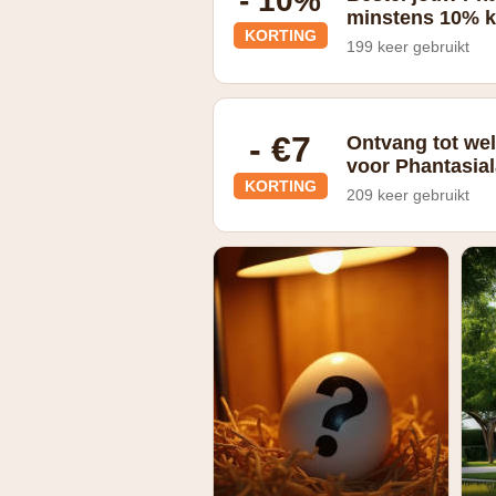
- 10%
minstens 10% k
KORTING
199 keer gebruikt
- €7
Ontvang tot wel
voor Phantasia
KORTING
209 keer gebruikt
bekijk de aanbiedingen