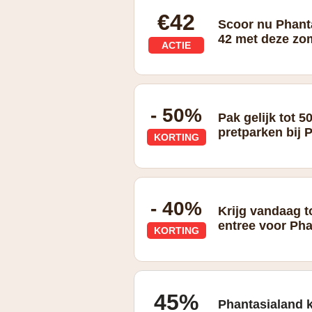
€42
Scoor nu Phanta
42 met deze zo
ACTIE
zomervakantie deal t/m 10 augustus: t
- 50%
Pak gelijk tot 5
pretparken bij 
KORTING
- 40%
Krijg vandaag t
entree voor Ph
KORTING
45%
Phantasialand k