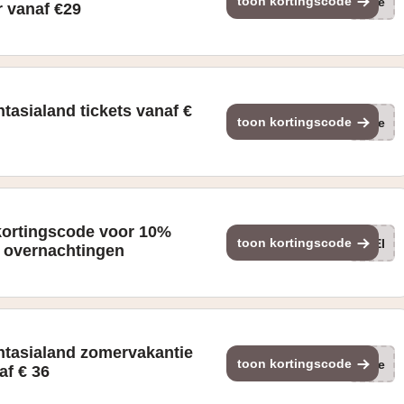
toon kortingscode
(ge
r vanaf €29
tasialand tickets vanaf €
toon kortingscode
(ge
kortingscode voor 10%
toon kortingscode
MEI
w overnachtingen
ntasialand zomervakantie
toon kortingscode
(ge
af € 36