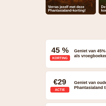
Verras jezelf met deze
De
Phantasialand-korting!
kor
45 %
Geniet van 45%
als vroegboeke
KORTING
€29
Geniet van oude
Phantasialand t
ACTIE