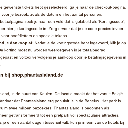
de gewenste tickets hebt geselecteerd, ga je naar de checkout-pagina.
in voor je bezoek, zoals de datum en het aantal personen.
betaalpagina zoek je naar een veld dat is gelabeld als ‘Kortingscode’,
oer hier je kortingscode in. Zorg ervoor dat je de code precies invoert
 voor hoofdletters en speciale tekens.
nd je Aankoop af
: Nadat je de kortingscode hebt ingevoerd, klik je op
e korting moet nu worden weergegeven in je totaalbedrag.
oegepast en voltooi vervolgens je aankoop door je betalingsgegevens in
.
en bij shop.phantasialand.de
sland, in de buurt van Keulen. De locatie maakt dat het vanuit België
andaar dat Phantasialand erg populair is in de Benelux. Het park is
 ruim twee miljoen bezoekers. Phantasialand is begonnen als
eer getransformeerd tot een pretpark vol spectaculaire attracties.
je er een aantal dagen tussenuit wilt, kun je in een van de hotels bij