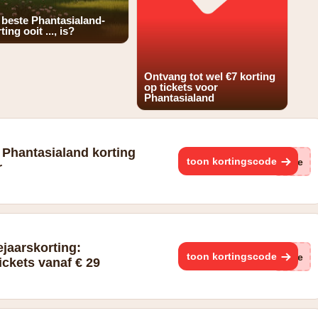
 beste Phantasialand-
ting ooit ..., is?
Ontvang tot wel €7 korting
op tickets voor
Phantasialand
 Phantasialand korting
toon kortingscode
(ge
r
jaarskorting:
toon kortingscode
(ge
ickets vanaf € 29