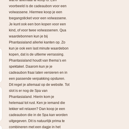
wat er allemaal te koop is. Een
voorbeeld is de cadeaubon voor een
volwassene. Hiermee koop je een
toegangsticket voor een volwassene.
Je kunt ook een bon kopen voor een
kind, of voor twee volwassenen. Qua
waardebonnen kun je bij
Phantasialand allerlei kanten op. Zo
kun je ook een last minute waardebon
kopen, dat is de ultieme verrassing.
Phantasialand houdt van thema’s en
spektakel. Daarom kun je je
cadeaubon fraai laten versieren en in
een passende verpakking opsturen.
Dit regel je allemaal op de website. Tot
slot is er nog de Spa van
Phantasialand. Hierin kom je
helemaal tot rust. Ken je iemand die
lekker wil relaxen? Dan koop je een
cadeaubon die in de Spa kan worden
uitgegeven. Dit is natuurlijk prima te
combineren met een dagje in het