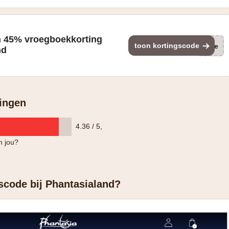
an 45% vroegboekkorting
toon kortingscode
(ge
nd
ingen
4.36 / 5
,
n jou?
scode bij Phantasialand?