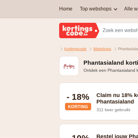
Home
Top webshops
Alle 
AEG
Welke soort kortingscodes
zijn er?
Brussels Airlines
Kortingscode
Webshops
Phantasial
Kan je een kortingscode
Martin's Hotels
combineren om nog extra
korting te krijgen?
Phantasialand kort
Ontdek een Phantasialand k
Samsung
Zalando Lounge
- 18%
Claim nu 18% ko
Phantasialand
KORTING
311 keer gebruikt
Bestel jouw Pha